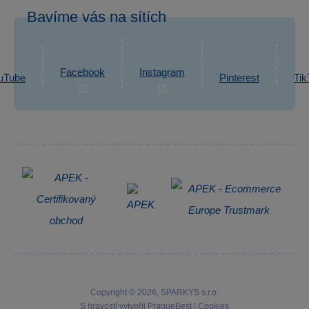
Odstoupení od smlouvy
Bavíme vás na sítích
eshop@sparkys.cz
Reklamace
Ochrana osobních údajů GDPR
Napsat zprávu
Informace o zpracování osobních údajů
Facebook
Instagram
uTube
Pinterest
Tik
Zpětný odběr elektrozařízení
Copyright © 2026, SPARKYS s.r.o.
S hravostí vytvořil
PragueBest
|
Cookies