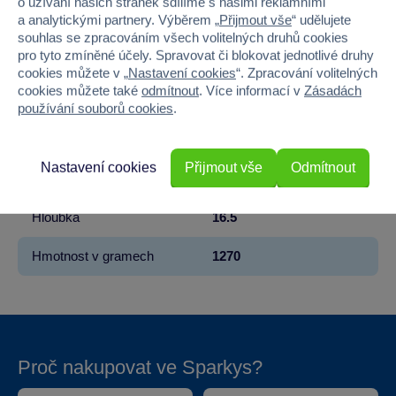
o užívání našich stránek sdílíme s našimi reklamními
a analytickými partnery. Výběrem „
Přijmout vše
“ udělujete
Věk od
3
souhlas se zpracováním všech volitelných druhů cookies
pro tyto zmíněné účely. Spravovat či blokovat jednotlivé druhy
Pohlaví
HOLKA, KLUK
cookies můžete v „
Nastavení cookies
“. Zpracování volitelných
cookies můžete také
odmítnout
. Více informací v
Zásadách
Materiál
PLAST
používání souborů cookies
.
Šířka
16.5
Nastavení cookies
Přijmout vše
Odmítnout
Výška
18.5
Hloubka
16.5
Hmotnost v gramech
1270
Proč nakupovat ve Sparkys?