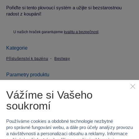
Pořiďte si tento plovoucí systém a užijte si bezstarostnou
radost z koupání!
U našich hraček garantujeme
kvalitu a bezpečnost
.
Kategorie
Příslušenství k bazénu
Bestway
Parametry produktu
Vážíme si Vašeho
EAN
6941607372623
soukromí
Kód produktu
53-60340
Značka
Bestway
Používáme cookies a obdobné technologie nezbytné
pro správné fungování webu, a dále pro účely analýzy provozu
Licence
Lay-Z-Spa®
a návštěvnosti a personalizaci obsahu a reklamy. Informace