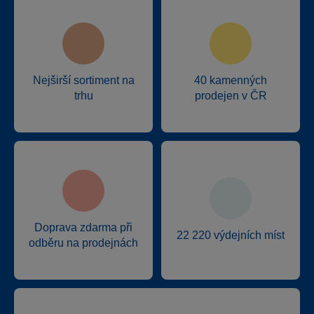
Nejširší sortiment na
40 kamenných
trhu
prodejen v ČR
Doprava zdarma při
22 220 výdejních míst
odběru na prodejnách