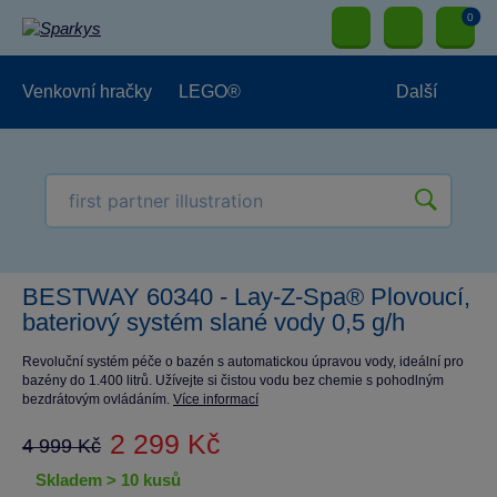
0
Venkovní hračky
LEGO®
Další
Pro kluky
Pro holky
Pro nejmenší
NOVINKY
BESTWAY 60340 - Lay-Z-Spa® Plovoucí,
bateriový systém slané vody 0,5 g/h
Revoluční systém péče o bazén s automatickou úpravou vody, ideální pro
bazény do 1.400 litrů. Užívejte si čistou vodu bez chemie s pohodlným
bezdrátovým ovládáním.
Více informací
2 299 Kč
4 999 Kč
skladem > 10 kusů