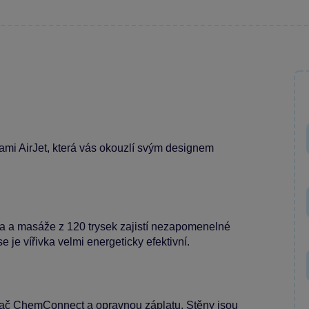
ami AirJet, která vás okouzlí svým designem
oda a masáže z 120 trysek zajistí nezapomenelné
je vířivka velmi energeticky efektivní.
vkovač ChemConnect a opravnou záplatu. Stěny jsou