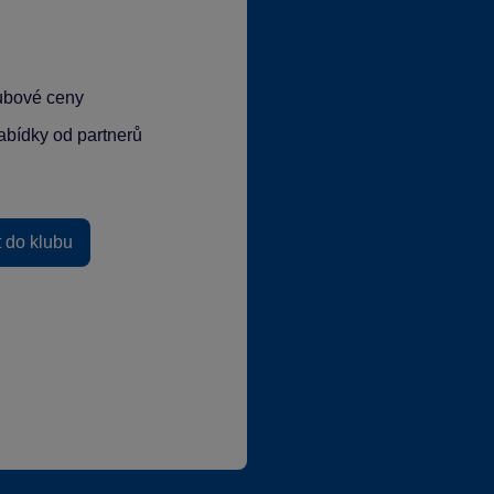
lubové ceny
abídky od partnerů
t do klubu