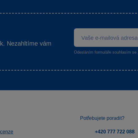
ek. Nezahltíme vám
Odesláním formuláře souhlasím se
Potřebujete poradit?
ecenze
+420 777 722 088