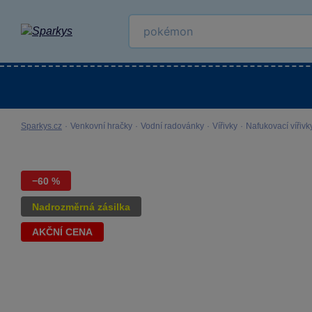
Kategorie
Venkovní hračky
LEGO®
Pro 
Sparkys.cz
·
Venkovní hračky
·
Vodní radovánky
·
Vířivky
·
Nafukovací vířivk
−60 %
Nadrozměrná zásilka
AKČNÍ CENA