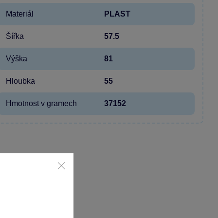
Materiál
PLAST
Šířka
57.5
Výška
81
Hloubka
55
Hmotnost v gramech
37152