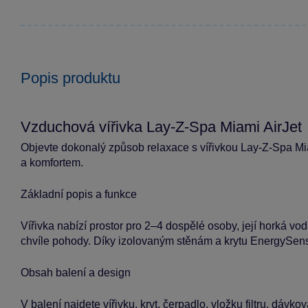
Popis produktu
Vzduchová vířivka Lay-Z-Spa Miami AirJet
Objevte dokonalý způsob relaxace s vířivkou Lay-Z-Spa Mi
a komfortem.
Základní popis a funkce
Vířivka nabízí prostor pro 2–4 dospělé osoby, její horká v
chvíle pohody. Díky izolovaným stěnám a krytu EnergySense 
Obsah balení a design
V balení najdete vířivku, kryt, čerpadlo, vložku filtru, dá