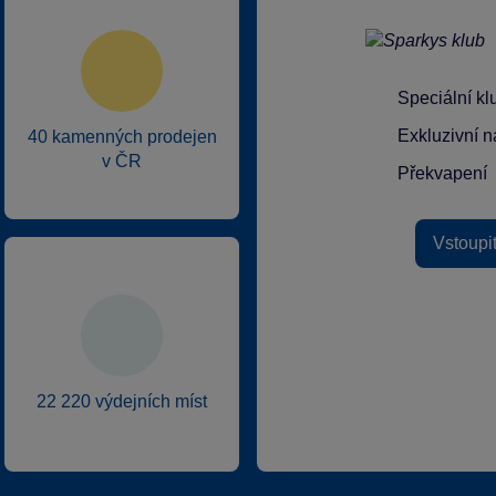
Speciální k
Exkluzivní n
40 kamenných prodejen
v ČR
Překvapení
Vstoupi
22 220 výdejních míst