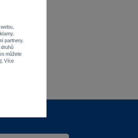
 webu,
eklamy.
i partnery.
h druhů
ies můžete
t
. Více