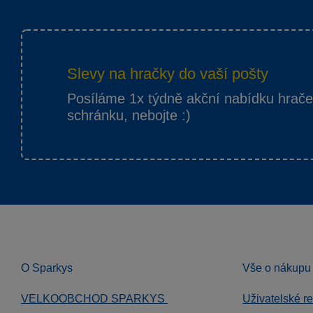
Slevy na hračky do vaší pošty
Posíláme 1x týdně akční nabídku hrač
schránku, nebojte :)
O Sparkys
Vše o nákupu
VELKOOBCHOD SPARKYS
Uživatelské r