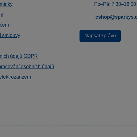
mínky
Po–Pá: 7:30–16:00
by
eshop@sparkys.
čení
d smlouvy
Napsat zprávu
ních údajů GDPR
pracování osobních údajů
elektrozařízení