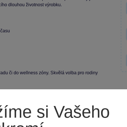
cího dlouhou životnost výrobku.
 času
hradu či do wellness zóny. Skvělá volba pro rodiny
íme si Vašeho