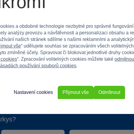
ukromí
terá vám poskytne maximální komfort a při tom šetří
ookies a obdobné technologie nezbytné pro správné fungování
čely analýzy provozu a návštěvnosti a personalizaci obsahu a r
užívání našich stránek sdílíme s našimi reklamními a analytickým
ijmout vše
“ udělujete souhlas se zpracováním všech volitelnýc
tyto zmíněné účely. Spravovat či blokovat jednotlivé druhy cook
 cookies
“. Zpracování volitelných cookies můžete také
odmítnou
ásadách používání souborů cookies
.
Nastavení cookies
Přijmout vše
Odmítnout
rkys?