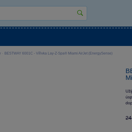
kluky
Pro holky
Pro nejmenší
NOVINKY
y
·
BESTWAY 6001C - Vířivka Lay-Z-Spa® Miami AirJet (EnergySense)
B
Mi
Uži
úsp
do
24