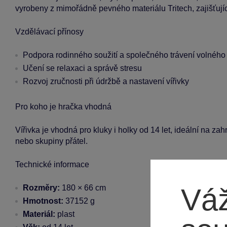
vyrobeny z mimořádně pevného materiálu Tritech, zajišťují
Vzdělávací přínosy
Podpora rodinného soužití a společného trávení volného
Učení se relaxaci a správě stresu
Rozvoj zručnosti při údržbě a nastavení vířivky
Pro koho je hračka vhodná
Vířivka je vhodná pro kluky i holky od 14 let, ideální na za
nebo skupiny přátel.
Technické informace
Váž
Rozměry:
180 × 66 cm
Hmotnost:
37152 g
Materiál:
plast