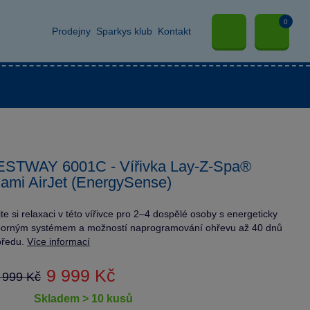
0
Prodejny
Sparkys klub
Kontakt
ESTWAY 6001C - Vířivka Lay-Z-Spa®
ami AirJet (EnergySense)
jte si relaxaci v této vířivce pro 2–4 dospělé osoby s energeticky
orným systémem a možností naprogramování ohřevu až 40 dnů
předu.
Více informací
9 999 Kč
 999 Kč
skladem > 10 kusů