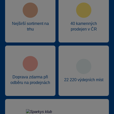
Nejširší sortiment na
40 kamenných
trhu
prodejen v ČR
Doprava zdarma při
22 220 výdejních míst
odběru na prodejnách