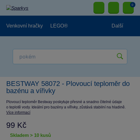
0
Venkovní hračky
LEGO®
Další
Pro kluky
Pro holky
Pro nejmenší
NOVINKY
BESTWAY 58072 - Plovoucí teploměr do
bazénu a vířivky
Plovoucí teploměr Bestway poskytuje přesné a snadno čitelné údaje
o teplotě vody. Ideální pro bazény a vířivky, zůstává stabilní na hladině.
Více informací
99 Kč
skladem > 10 kusů