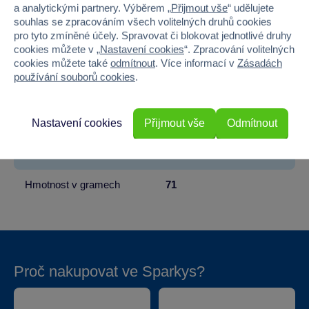
Věk od
18
a analytickými partnery. Výběrem „
Přijmout vše
“ udělujete
souhlas se zpracováním všech volitelných druhů cookies
Pohlaví
HOLKA, KLUK
pro tyto zmíněné účely. Spravovat či blokovat jednotlivé druhy
cookies můžete v „
Nastavení cookies
“. Zpracování volitelných
cookies můžete také
odmítnout
. Více informací v
Zásadách
Materiál
PLAST
používání souborů cookies
.
Šířka
25
Nastavení cookies
Přijmout vše
Odmítnout
Výška
11
Hloubka
5
Hmotnost v gramech
71
Proč nakupovat ve Sparkys?