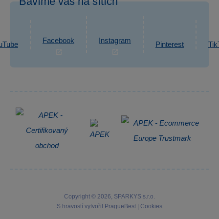
Bavíme vás na sítích
eshop@sparkys.cz
Reklamace
Ochrana osobních údajů GDPR
Napsat zprávu
Informace o zpracování osobních údajů
Facebook
Instagram
uTube
Pinterest
Tik
Zpětný odběr elektrozařízení
Copyright © 2026, SPARKYS s.r.o.
S hravostí vytvořil
PragueBest
|
Cookies