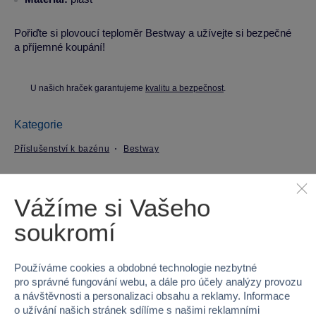
Pořiďte si plovoucí teploměr Bestway a užívejte si bezpečné
a příjemné koupání!
U našich hraček garantujeme
kvalitu a bezpečnost
.
Kategorie
Příslušenství k bazénu
Bestway
Parametry produktu
Vážíme si Vašeho
soukromí
EAN
6941607346754
Kód produktu
53-58072
Používáme cookies a obdobné technologie nezbytné
pro správné fungování webu, a dále pro účely analýzy provozu
Značka
Bestway
a návštěvnosti a personalizaci obsahu a reklamy. Informace
o užívání našich stránek sdílíme s našimi reklamními