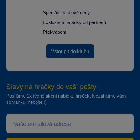
Speciální klubové ceny
Exkluzivní nabídky od partnerů
Překvapení
Vstoupit do klubu
Slevy na hračky do vaší pošty
Posíláme 1x týdně akční nabídku hraček. Nezahltíme vám
schránku, nebojte :)