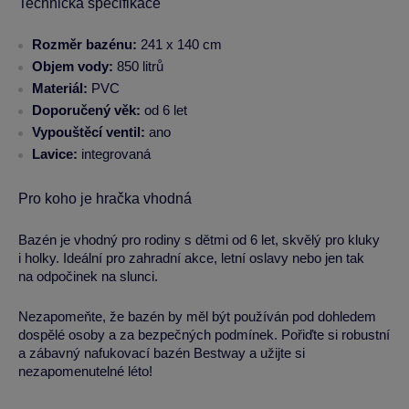
Technická specifikace
Rozměr bazénu:
241 x 140 cm
Objem vody:
850 litrů
Materiál:
PVC
Doporučený věk:
od 6 let
Vypouštěcí ventil:
ano
Lavice:
integrovaná
Pro koho je hračka vhodná
Bazén je vhodný pro rodiny s dětmi od 6 let, skvělý pro kluky
i holky. Ideální pro zahradní akce, letní oslavy nebo jen tak
na odpočinek na slunci.
Nezapomeňte, že bazén by měl být používán pod dohledem
dospělé osoby a za bezpečných podmínek. Pořiďte si robustní
a zábavný nafukovací bazén Bestway a užijte si
nezapomenutelné léto!