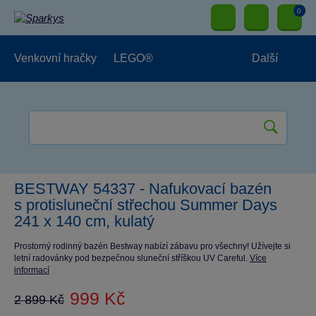
0
Venkovní hračky
LEGO®
Další
Pro kluky
Pro holky
Pro nejmenší
NOVINKY
BESTWAY 54337 - Nafukovací bazén
s protisluneční střechou Summer Days
241 x 140 cm, kulatý
Prostorný rodinný bazén Bestway nabízí zábavu pro všechny! Užívejte si
letní radovánky pod bezpečnou sluneční stříškou UV Careful.
Více
informací
999 Kč
2 899 Kč