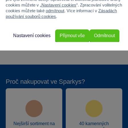
cookies můžete v „
Nastavení cookies
“. Zpracování volitelných
Šířka
39
cookies můžete také
odmítnout
. Více informací v
Zásadách
používání souborů cookies
.
Výška
39
Hloubka
13.5
Nastavení cookies
Přijmout vše
Odmítnout
Hmotnost v gramech
5517
Proč nakupovat ve Sparkys?
Nejširší sortiment na
40 kamenných