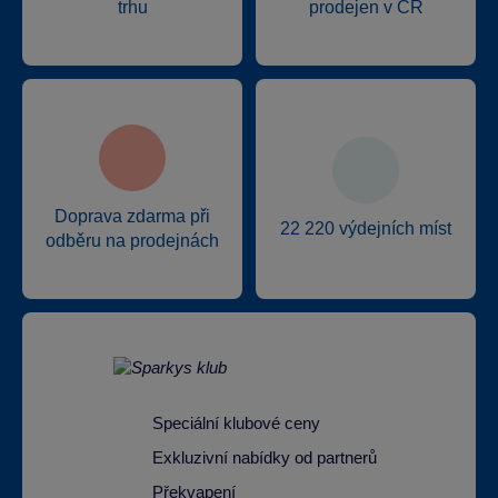
trhu
prodejen v ČR
Doprava zdarma při
22 220 výdejních míst
odběru na prodejnách
Speciální klubové ceny
Exkluzivní nabídky od partnerů
Překvapení