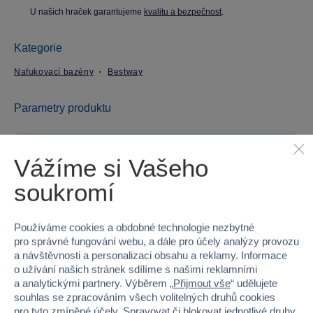
U našich hraček garantujeme
kvalitu a bezpečnost
.
Kategorie
Nafukovací bazény
Bestway
Parametry produktu
EAN
6942138984125
Vážíme si Vašeho
Kód produktu
53-54337
soukromí
Značka
Bestway
Používáme cookies a obdobné technologie nezbytné
Věk od
6
pro správné fungování webu, a dále pro účely analýzy provozu
a návštěvnosti a personalizaci obsahu a reklamy. Informace
o užívání našich stránek sdílíme s našimi reklamními
Pohlaví
HOLKA, KLUK
a analytickými partnery. Výběrem „
Přijmout vše
“ udělujete
souhlas se zpracováním všech volitelných druhů cookies
Materiál
PLAST
pro tyto zmíněné účely. Spravovat či blokovat jednotlivé druhy