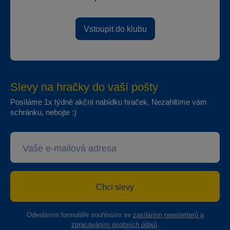
Vstoupit do klubu
Slevy na hračky do vaší pošty
Posíláme 1x týdně akční nabídku hraček. Nezahltíme vám
schránku, nebojte :)
Chci slevy
Odesláním formuláře souhlasím se
zasíláním newsletterů a
zpracováním osobních údajů
.