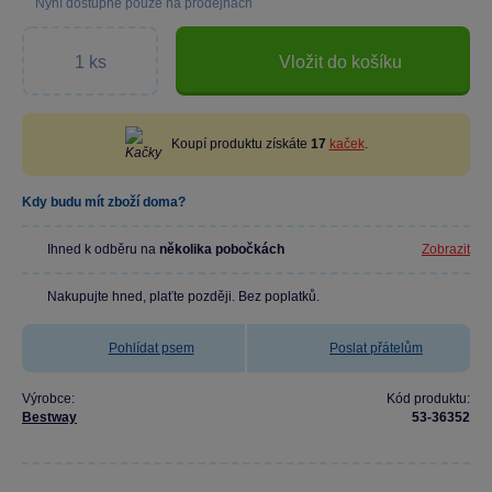
Nyní dostupné pouze na prodejnách
Vložit do košíku
Koupí produktu získáte
17
kaček
.
Kdy budu mít zboží doma?
Ihned k odběru na
několika pobočkách
Zobrazit
Nakupujte hned, plaťte později. Bez poplatků.
Pohlídat psem
Poslat přátelům
Výrobce:
Kód produktu:
Bestway
53-36352