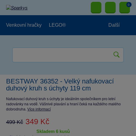
0
Venkovní hračky
LEGO®
Další
Pro kluky
Pro holky
Pro nejmenší
NOVINKY
BESTWAY 36352 - Velký nafukovací
duhový kruh s úchyty 119 cm
Nafukovací duhový kruh s úchyty je ideálním společníkem pro letní
radovánky na vodě. Vášnivé plavání a hraní čeká na každého malého
dobrodruha.
Více informací
349 Kč
499 Kč
skladem 6 kusů