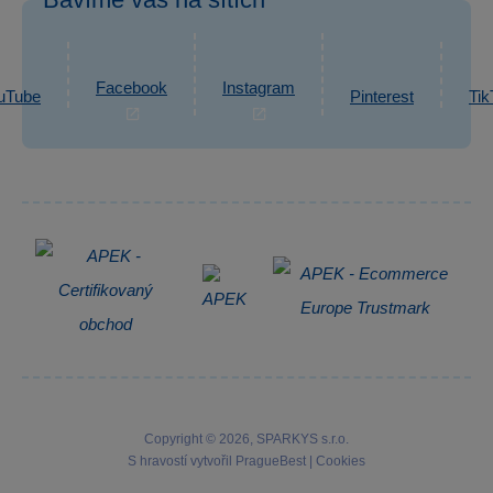
eshop@sparkys.cz
Reklamace
Ochrana osobních údajů GDPR
Napsat zprávu
Informace o zpracování osobních údajů
Facebook
Instagram
uTube
Pinterest
Tik
Zpětný odběr elektrozařízení
Copyright © 2026, SPARKYS s.r.o.
S hravostí vytvořil
PragueBest
|
Cookies