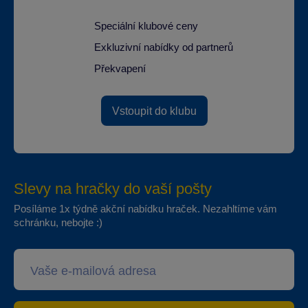
Speciální klubové ceny
Exkluzivní nabídky od partnerů
Překvapení
Vstoupit do klubu
Slevy na hračky do vaší pošty
Posíláme 1x týdně akční nabídku hraček. Nezahltíme vám
schránku, nebojte :)