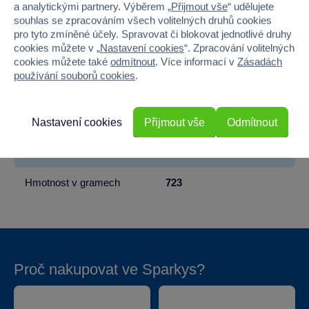
Věk od
12
a analytickými partnery. Výběrem „
Přijmout vše
“ udělujete
souhlas se zpracováním všech volitelných druhů cookies
Pohlaví
HOLKA, KLUK
pro tyto zmíněné účely. Spravovat či blokovat jednotlivé druhy
cookies můžete v „
Nastavení cookies
“. Zpracování volitelných
Materiál
PLAST
cookies můžete také
odmítnout
. Více informací v
Zásadách
používání souborů cookies
.
Šířka
19.8
Výška
19.8
Nastavení cookies
Přijmout vše
Odmítnout
Hloubka
6
Hmotnost v gramech
723
Proč nakupovat ve Sparkys?