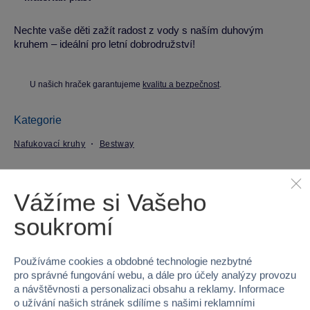
Nechte vaše děti zažít radost z vody s naším duhovým
kruhem – ideální pro letní dobrodružství!
U našich hraček garantujeme
kvalitu a bezpečnost
.
Kategorie
Nafukovací kruhy
Bestway
Parametry produktu
Vážíme si Vašeho
soukromí
EAN
6941607325247
Kód produktu
53-36352
Používáme cookies a obdobné technologie nezbytné
pro správné fungování webu, a dále pro účely analýzy provozu
Značka
Bestway
a návštěvnosti a personalizaci obsahu a reklamy. Informace
o užívání našich stránek sdílíme s našimi reklamními