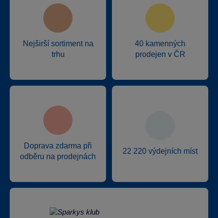
Nejširší sortiment na
40 kamenných
trhu
prodejen v ČR
Doprava zdarma při
22 220 výdejních míst
odběru na prodejnách