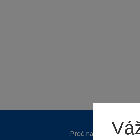
Váž
Proč nakupovat ve Spa