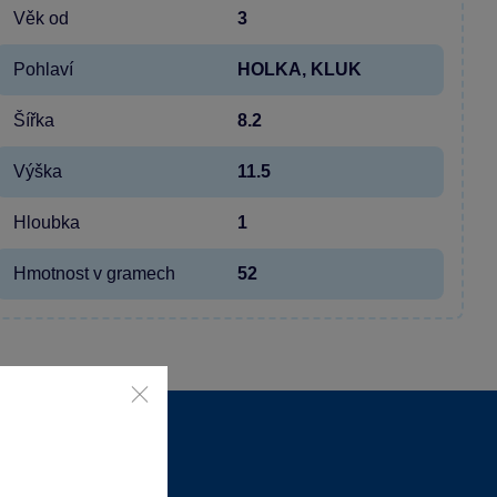
Věk od
3
Pohlaví
HOLKA, KLUK
Šířka
8.2
Výška
11.5
Hloubka
1
Hmotnost v gramech
52