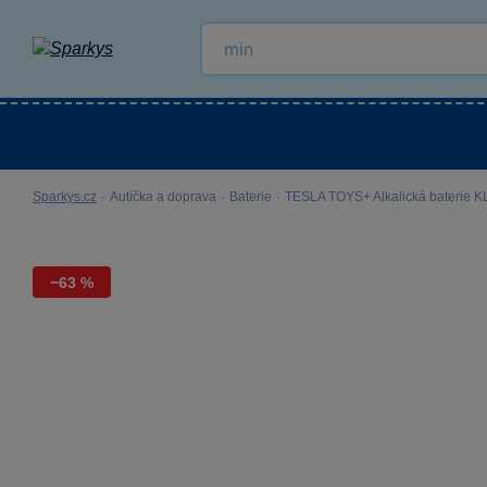
Kategorie
Venkovní hračky
LEGO®
Pro 
Sparkys.cz
·
Autíčka a doprava
·
Baterie
·
TESLA TOYS+ Alkalická baterie 
−63 %