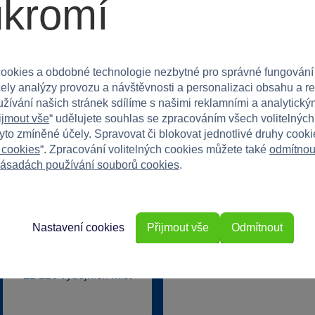
ukromí
ookies a obdobné technologie nezbytné pro správné fungování
Speciální k
čely analýzy provozu a návštěvnosti a personalizaci obsahu a r
užívání našich stránek sdílíme s našimi reklamními a analytickým
Exkluzivní n
40 kamenných prodejen
ijmout vše
“ udělujete souhlas se zpracováním všech volitelnýc
v ČR
Překvapení
tyto zmíněné účely. Spravovat či blokovat jednotlivé druhy cook
 cookies
“. Zpracování volitelných cookies můžete také
odmítnou
ásadách používání souborů cookies
.
Vstoupi
Nastavení cookies
Přijmout vše
Odmítnout
22 220 výdejních míst