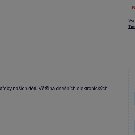
Výr
Tes
otřeby našich dětí. Většina dnešních elektronických