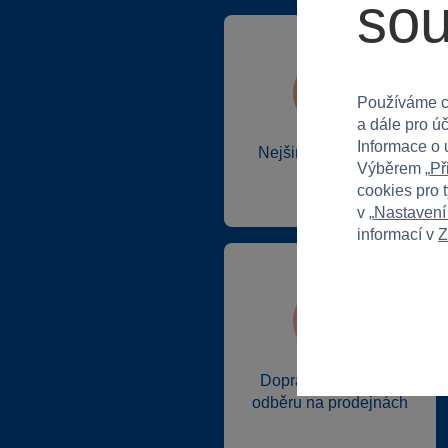
so
Používáme c
a dále pro ú
Informace o 
Nejširší sortiment na
Výběrem „
Př
trhu
cookies pro 
v „
Nastavení
informací v
Z
Doprava zdarma při
odběru na prodejnách