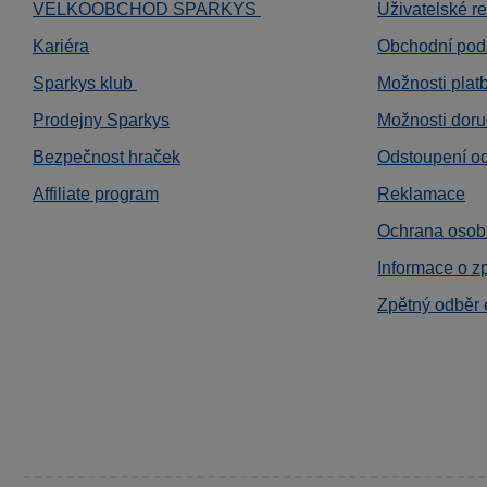
VELKOOBCHOD SPARKYS
Uživatelské r
Kariéra
Obchodní pod
Sparkys klub
Možnosti plat
Prodejny Sparkys
Možnosti doru
Bezpečnost hraček
Odstoupení o
Affiliate program
Reklamace
Ochrana osob
Informace o z
Zpětný odběr 