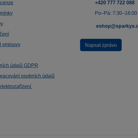
ecenze
+420 777 722 088
mínky
Po–Pá: 7:30–16:00
by
eshop@sparkys.
čení
d smlouvy
Napsat zprávu
ních údajů GDPR
pracování osobních údajů
elektrozařízení