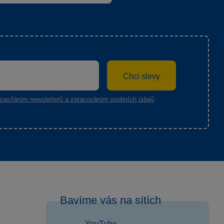
Chci slevy
zasíláním newsletterů a zpracováním osobních údajů
.
Bavíme vás na sítích
YouTube