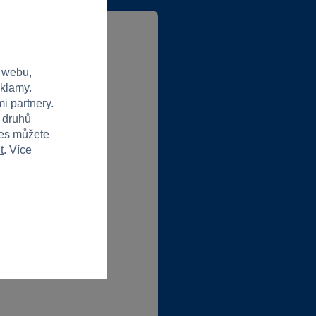
 webu,
lubové ceny
eklamy.
i partnery.
abídky od partnerů
h druhů
ies můžete
t
. Více
t do klubu