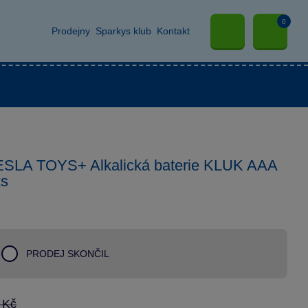
0
Prodejny
Sparkys klub
Kontakt
ESLA TOYS+ Alkalická baterie KLUK AAA
ks
PRODEJ SKONČIL
 Kč