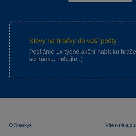
Slevy na hračky do vaší pošty
Posíláme 1x týdně akční nabídku hrač
schránku, nebojte :)
O Sparkys
Vše o nákupu