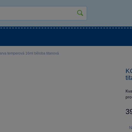
kluky
Pro holky
Pro nejmenší
NOVINKY
va temperová 16ml běloba titanová
K
ti
Kva
pro
3
N