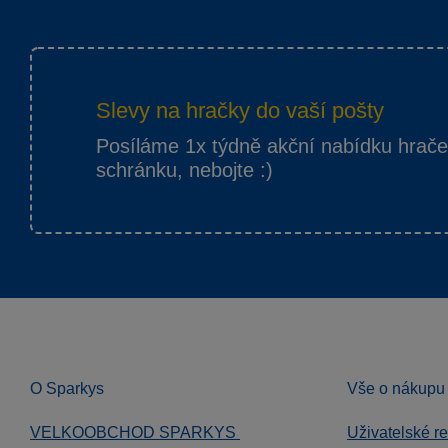
Slevy na hračky do vaší pošty
Posíláme 1x týdně akční nabídku hrač
schránku, nebojte :)
O Sparkys
Vše o nákupu
VELKOOBCHOD SPARKYS
Uživatelské r