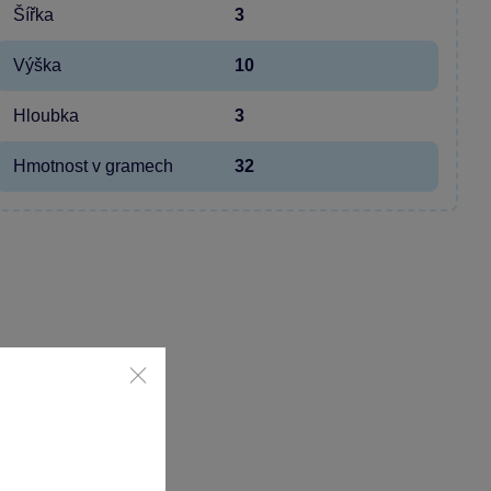
Šířka
3
Výška
10
Hloubka
3
Hmotnost v gramech
32