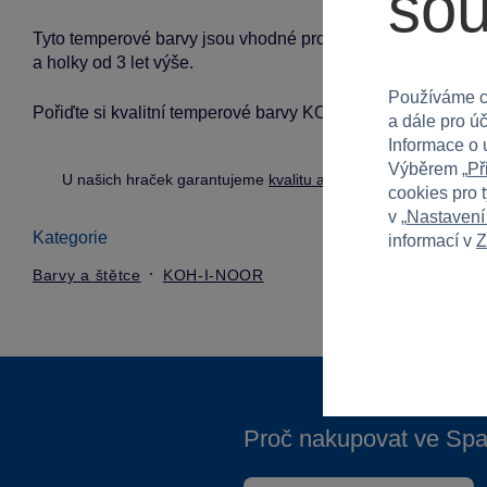
so
Tyto temperové barvy jsou vhodné pro školní použití a kreativ
a holky od 3 let výše.
Používáme c
Pořiďte si kvalitní temperové barvy KOH-I-NOOR a posuňte
a dále pro ú
Informace o 
Výběrem „
Př
U našich hraček garantujeme
kvalitu a bezpečnost
.
cookies pro 
v „
Nastavení
Kategorie
informací v
Z
Barvy a štětce
KOH-I-NOOR
Proč nakupovat ve Spa