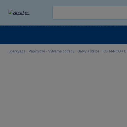
Kategorie
Venkovní hračky
LEGO®
Pro 
Sparkys.cz
·
Papírnictví
·
Výtvarné potřeby
·
Barvy a štětce
·
KOH-I-NOOR Bar