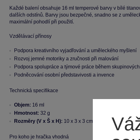
Každé balení obsahuje 16 ml temperové barvy v bílé titanov
dalších odstínů. Barvy jsou bezpečné, snadno se z umělec
maximální pohodlí při použití.
Vzdělávací přínosy
Podpora kreativního vyjadřování a uměleckého myšlení
Rozvoj jemné motoriky a zručnosti při malování
Podpora spolupráce a týmové práce během skupinových 
Podněcování osobní představivosti a invence
Technická specifikace
Objem:
16 ml
Hmotnost:
32 g
Váž
Rozměry (V x Š x H):
10 x 3 x 3 cm
Pro koho je hračka vhodná