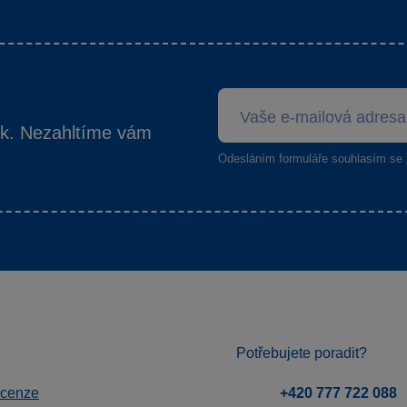
ek. Nezahltíme vám
Odesláním formuláře souhlasím se
Potřebujete poradit?
ecenze
+420 777 722 088