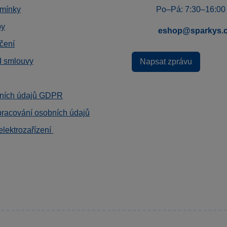
mínky
Po–Pá: 7:30–16:00
by
eshop@sparkys.
čení
d smlouvy
Napsat zprávu
ních údajů GDPR
pracování osobních údajů
elektrozařízení