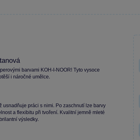
tanová
emperovými barvami KOH-I-NOOR! Tyto vysoce
otěší i náročné umělce.
ž usnadňuje práci s nimi. Po zaschnutí lze barvy
ost a flexibitu při tvoření. Kvalitní jemně mleté
rilantní výsledky.