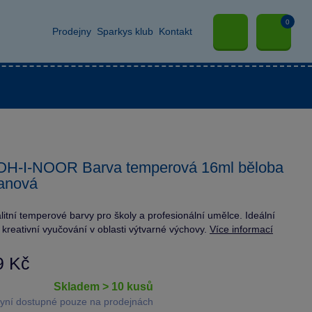
0
Prodejny
Sparkys klub
Kontakt
OH-I-NOOR Barva temperová 16ml běloba
tanová
litní temperové barvy pro školy a profesionální umělce. Ideální
 kreativní vyučování v oblasti výtvarné výchovy.
Více informací
9 Kč
skladem > 10 kusů
yní dostupné pouze na prodejnách