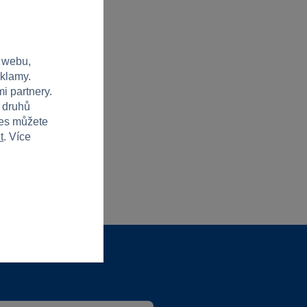
 webu,
eklamy.
i partnery.
h druhů
ies můžete
t
. Více