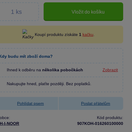
Vložit do košíku
Koupí produktu získáte
1
kačku
.
Kdy budu mít zboží doma?
Ihned k odběru na
několika pobočkách
Zobrazit
Nakupujte hned, plaťte později. Bez poplatků.
Pohlídat psem
Poslat přátelům
obce:
Kód produktu:
H-I-NOOR
907KOH-016260100000