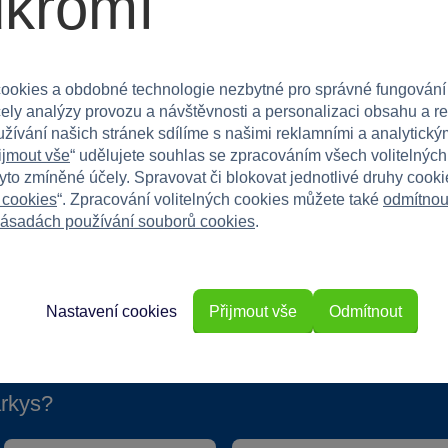
ukromí
ní aktivity dětí i dospělých, ideální pro kluky
ookies a obdobné technologie nezbytné pro správné fungování
 své výtvarné dovednosti na novou úroveň!
čely analýzy provozu a návštěvnosti a personalizaci obsahu a r
užívání našich stránek sdílíme s našimi reklamními a analytickým
ijmout vše
“ udělujete souhlas se zpracováním všech volitelnýc
tyto zmíněné účely. Spravovat či blokovat jednotlivé druhy cook
 cookies
“. Zpracování volitelných cookies můžete také
odmítnou
ásadách používání souborů cookies
.
Nastavení cookies
Přijmout vše
Odmítnout
rkys?