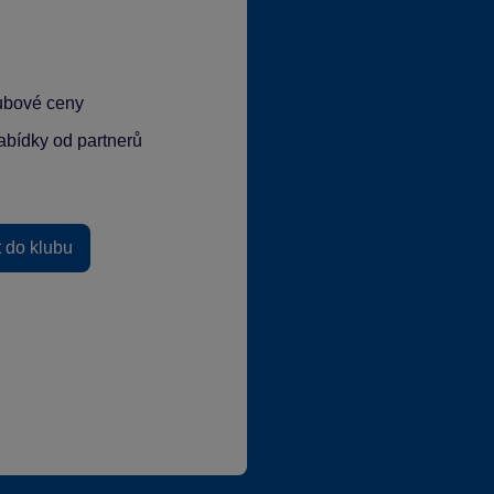
lubové ceny
abídky od partnerů
t do klubu