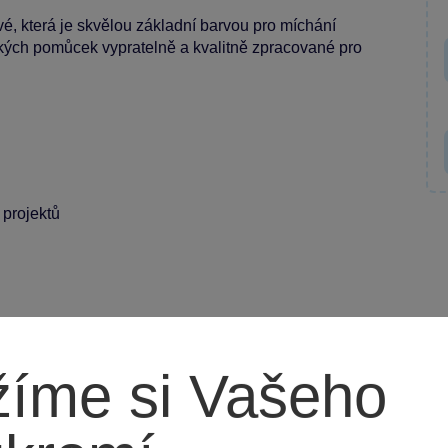
é, která je skvělou základní barvou pro míchání
kých pomůcek vypratelně a kvalitně zpracované pro
projektů
íme si Vašeho