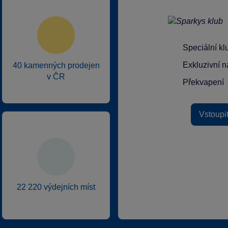
Speciální k
Exkluzivní n
40 kamenných prodejen
v ČR
Překvapení
Vstoupi
22 220 výdejních míst