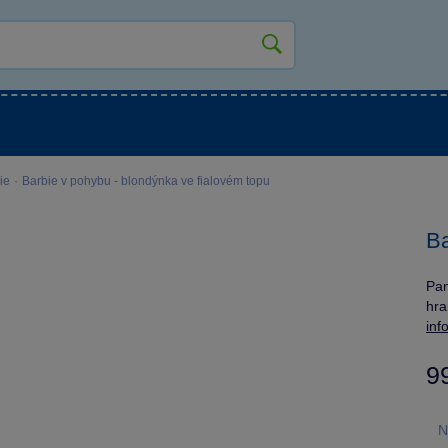
kluky
Pro holky
Pro nejmenší
NOVINKY
ie
·
Barbie v pohybu - blondýnka ve fialovém topu
Ba
Pan
hra
inf
9
N