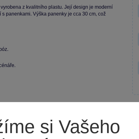
vyrobena z kvalitního plastu. Její design je moderní
hrají s panenkami. Výška panenky je cca 30 cm, což
póz.
scénáře.
íme si Vašeho