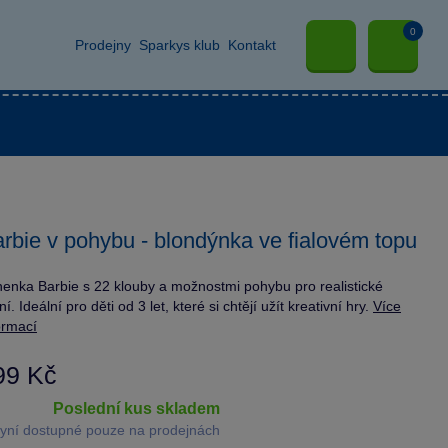
0
Prodejny
Sparkys klub
Kontakt
rbie v pohybu - blondýnka ve fialovém topu
enka Barbie s 22 klouby a možnostmi pohybu pro realistické
ní. Ideální pro děti od 3 let, které si chtějí užít kreativní hry.
Více
ormací
99 Kč
poslední kus skladem
yní dostupné pouze na prodejnách