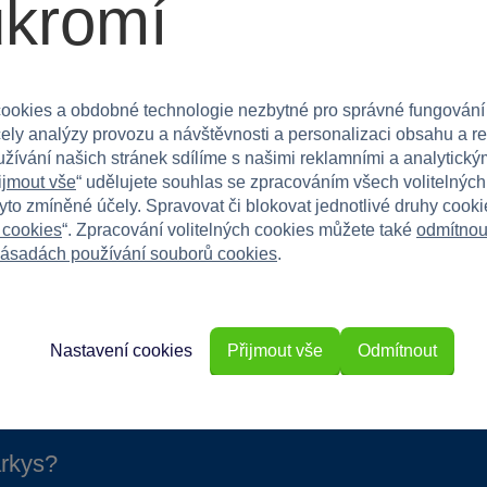
ukromí
ativní a interaktivní hraní. Barbie je univerzální
ím.
ookies a obdobné technologie nezbytné pro správné fungování
čely analýzy provozu a návštěvnosti a personalizaci obsahu a r
vine její kreativitu!
užívání našich stránek sdílíme s našimi reklamními a analytickým
ijmout vše
“ udělujete souhlas se zpracováním všech volitelnýc
tyto zmíněné účely. Spravovat či blokovat jednotlivé druhy cook
 cookies
“. Zpracování volitelných cookies můžete také
odmítnou
ásadách používání souborů cookies
.
Nastavení cookies
Přijmout vše
Odmítnout
rkys?