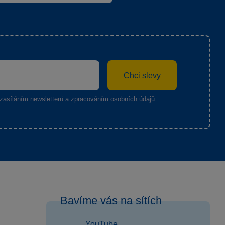
Chci slevy
zasíláním newsletterů a zpracováním osobních údajů
.
Bavíme vás na sítích
YouTube