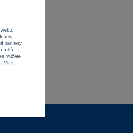
 webu,
eklamy.
i partnery.
h druhů
ies můžete
t
. Více