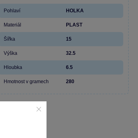
Pohlaví
HOLKA
Materiál
PLAST
Šířka
15
Výška
32.5
Hloubka
6.5
Hmotnost v gramech
280