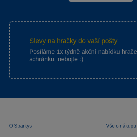
Slevy na hračky do vaší pošty
Posíláme 1x týdně akční nabídku hrač
schránku, nebojte :)
O Sparkys
Vše o nákupu