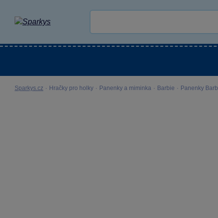
Kategorie
Venkovní hračky
LEGO®
Pro 
Sparkys.cz
·
Hračky pro holky
·
Panenky a miminka
·
Barbie
·
Panenky Barb