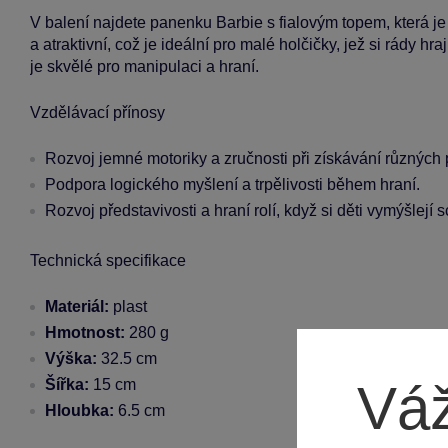
V balení najdete panenku Barbie s fialovým topem, která je 
a atraktivní, což je ideální pro malé holčičky, jež si rády 
je skvělé pro manipulaci a hraní.
Vzdělávací přínosy
Rozvoj jemné motoriky a zručnosti při získávání různých 
Podpora logického myšlení a trpělivosti během hraní.
Rozvoj představivosti a hraní rolí, když si děti vymýšlejí 
Technická specifikace
Materiál:
plast
Hmotnost:
280 g
Výška:
32.5 cm
Váž
Šířka:
15 cm
Hloubka:
6.5 cm