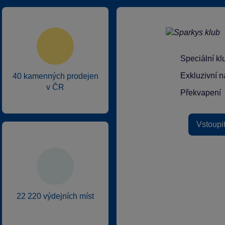
Speciální k
Exkluzivní n
40 kamenných prodejen
v ČR
Překvapení
Vstoupi
22 220 výdejních míst