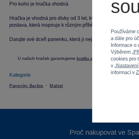
so
Pro koho je hračka vhodná
Hračka je vhodná pro dívky od 3 let, které si rády užívají kre
postava, která inspiruje k různým příběhům a dobrodružstv
Používáme c
a dále pro ú
Darujte své dceři panenku, která ji nejen zabaví, ale také roz
Informace o 
Výběrem „
Př
U našich hraček garantujeme
kvalitu a bezpečnost
.
cookies pro 
v „
Nastavení
informací v
Z
Kategorie
Panenky Barbie
Mattel
Proč nakupovat ve Spa