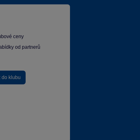
lubové ceny
abídky od partnerů
t do klubu