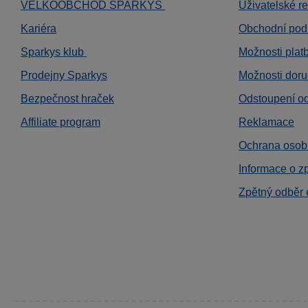
VELKOOBCHOD SPARKYS
Uživatelské r
Kariéra
Obchodní pod
Sparkys klub
Možnosti plat
Prodejny Sparkys
Možnosti doru
Bezpečnost hraček
Odstoupení o
Affiliate program
Reklamace
Ochrana osob
Informace o z
Zpětný odběr 