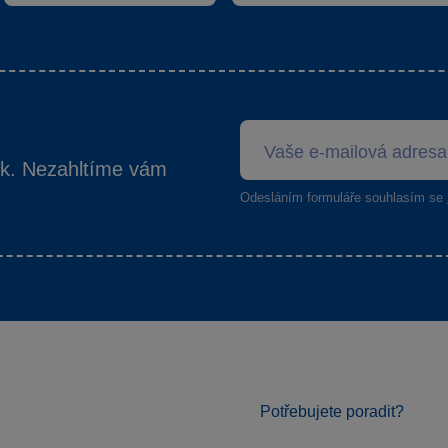
ek. Nezahltíme vám
Odesláním formuláře souhlasím se
Potřebujete poradit?