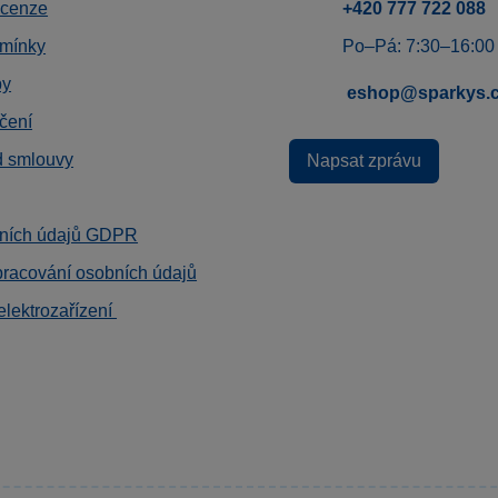
ecenze
+420 777 722 088
mínky
Po–Pá: 7:30–16:00
by
eshop@sparkys.
čení
d smlouvy
Napsat zprávu
ních údajů GDPR
pracování osobních údajů
elektrozařízení