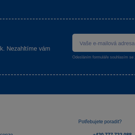
ek. Nezahltíme vám
Odesláním formuláře souhlasím se
Potřebujete poradit?
ecenze
+420 777 722 088