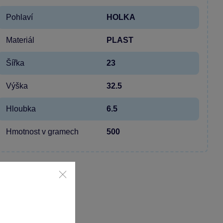
Pohlaví
HOLKA
Materiál
PLAST
Šířka
23
Výška
32.5
Hloubka
6.5
Hmotnost v gramech
500