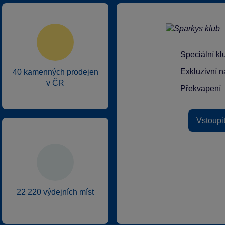
Speciální k
Exkluzivní n
40 kamenných prodejen
v ČR
Překvapení
Vstoupi
22 220 výdejních míst