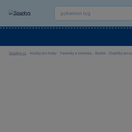
Kategorie
Venkovní hračky
LEGO®
Pro 
Sparkys.cz
·
Hračky pro holky
·
Panenky a miminka
·
Barbie
·
Doplňky pro 