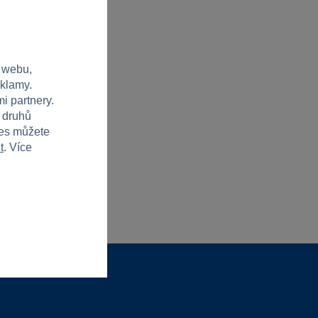
 webu,
eklamy.
i partnery.
h druhů
ies můžete
t
. Více