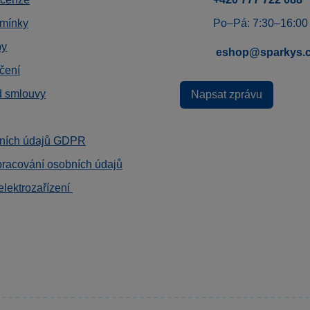
mínky
Po–Pá: 7:30–16:00
by
eshop@sparkys.
čení
d smlouvy
Napsat zprávu
ních údajů GDPR
pracování osobních údajů
elektrozařízení