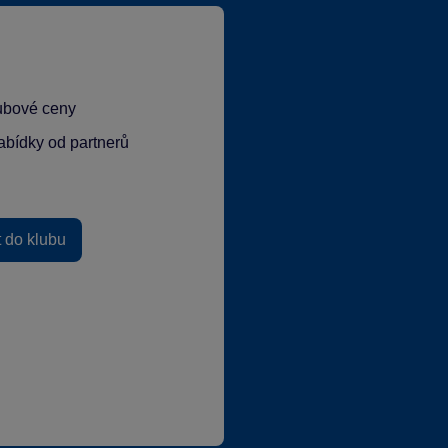
lubové ceny
abídky od partnerů
t do klubu