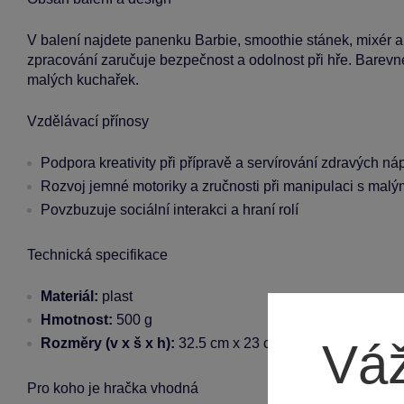
V balení najdete panenku Barbie, smoothie stánek, mixér a
zpracování zaručuje bezpečnost a odolnost při hře. Barevné
malých kuchařek.
Vzdělávací přínosy
Podpora kreativity při přípravě a servírování zdravých ná
Rozvoj jemné motoriky a zručnosti při manipulaci s mal
Povzbuzuje sociální interakci a hraní rolí
Technická specifikace
Materiál:
plast
Hmotnost:
500 g
Váž
Rozměry (v x š x h):
32.5 cm x 23 cm x 6.5 cm
Pro koho je hračka vhodná