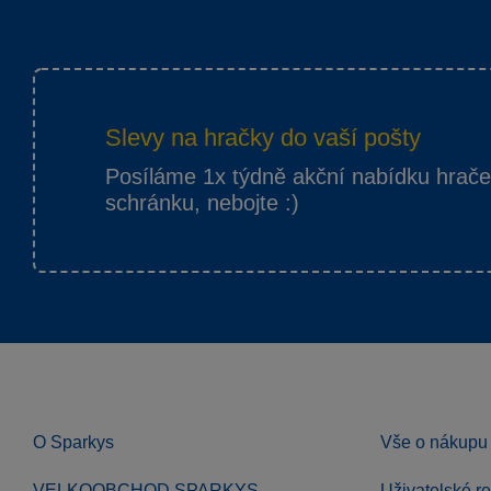
Slevy na hračky do vaší pošty
Posíláme 1x týdně akční nabídku hrač
schránku, nebojte :)
O Sparkys
Vše o nákupu
VELKOOBCHOD SPARKYS
Uživatelské r