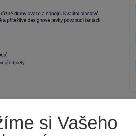
 různé druhy ovoce a nápojů. Kvalitní plastové
 a přitažlivé designové prvky povzbudí fantazii
pojů
ými předměty
íme si Vašeho