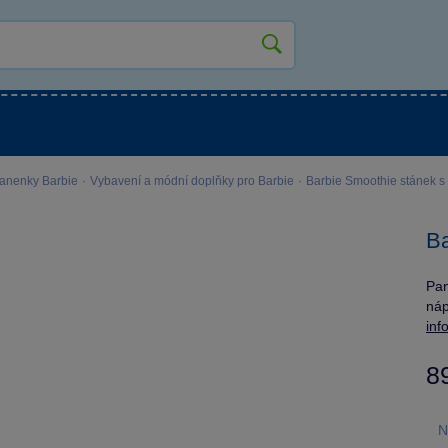
kluky
Pro holky
Pro nejmenší
NOVINKY
panenky Barbie
·
Vybavení a módní doplňky pro Barbie
·
Barbie Smoothie stánek
Ba
Pan
náp
inf
8
N