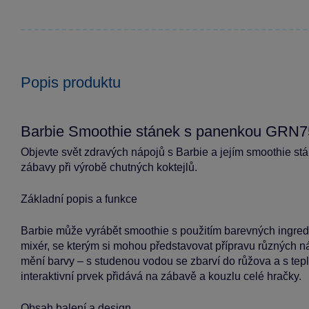
Popis produktu
Barbie Smoothie stánek s panenkou GRN7
Objevte svět zdravých nápojů s Barbie a jejím smoothie st
zábavy při výrobě chutných koktejlů.
Základní popis a funkce
Barbie může vyrábět smoothie s použitím barevných ingredie
mixér, se kterým si mohou představovat přípravu různých ná
mění barvy – s studenou vodou se zbarví do růžova a s tepl
interaktivní prvek přidává na zábavě a kouzlu celé hračky.
Obsah balení a design