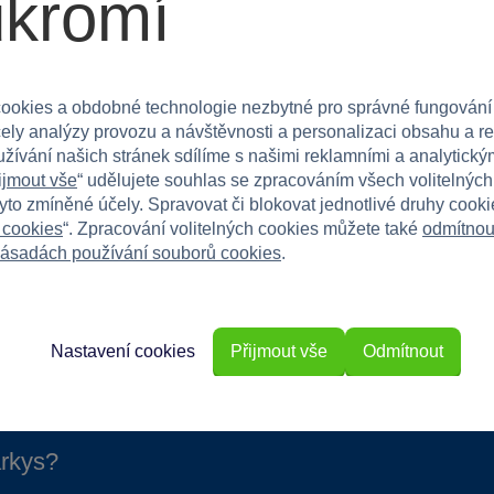
ukromí
a vaření a péči o jídlo. Skvělá pro hraní doma i se
echte ji rozvinout své dovednosti v přípravě
ookies a obdobné technologie nezbytné pro správné fungování
čely analýzy provozu a návštěvnosti a personalizaci obsahu a r
užívání našich stránek sdílíme s našimi reklamními a analytickým
ijmout vše
“ udělujete souhlas se zpracováním všech volitelnýc
tyto zmíněné účely. Spravovat či blokovat jednotlivé druhy cook
 cookies
“. Zpracování volitelných cookies můžete také
odmítnou
ásadách používání souborů cookies
.
Nastavení cookies
Přijmout vše
Odmítnout
rkys?