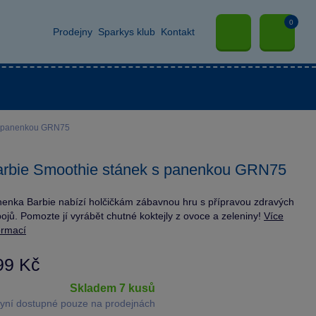
0
Prodejny
Sparkys klub
Kontakt
 s panenkou GRN75
rbie Smoothie stánek s panenkou GRN75
enka Barbie nabízí holčičkám zábavnou hru s přípravou zdravých
ojů. Pomozte jí vyrábět chutné koktejly z ovoce a zeleniny!
Více
ormací
99 Kč
skladem 7 kusů
yní dostupné pouze na prodejnách