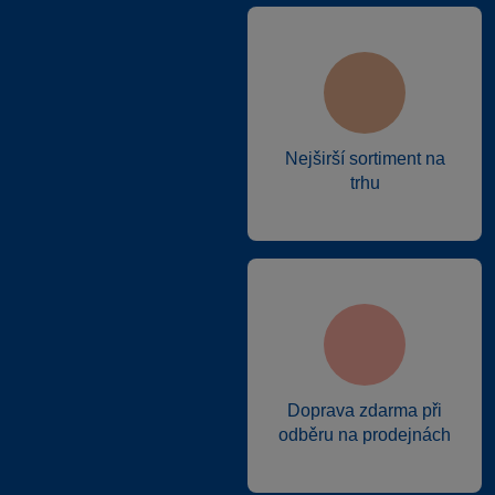
Nejširší sortiment na
trhu
Doprava zdarma při
odběru na prodejnách