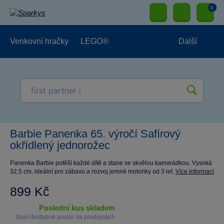
0
Venkovní hračky
LEGO®
Další
Pro kluky
Pro holky
Pro nejmenší
NOVINKY
Barbie Panenka 65. výročí Safírový
okřídlený jednorožec
Panenka Barbie potěší každé dítě a stane se skvělou kamarádkou. Vysoká
32,5 cm, ideální pro zábavu a rozvoj jemné motoriky od 3 let.
Více informací
899 Kč
poslední kus skladem
Nyní dostupné pouze na prodejnách