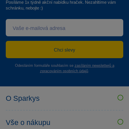
Posíláme 1x týdně akční nabídku hraček. Nezahltíme vám
schránku, nebojte :)
Chci slevy
Odesláním formuláře souhlasím se
zasíláním newsletterů a
zpracováním osobních údajů
.
O Sparkys
VELKOOBCHOD SPARKYS
Kariéra
Vše o nákupu
Sparkys klub