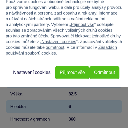
Používáme cookies a obdobné technologie nezbytné
Značka
Mattel
pro správné fungování webu, a dále pro účely analýzy provozu
a návštěvnosti a personalizaci obsahu a reklamy. Informace
Licence
Mattel
o užívání našich stránek sdílíme s našimi reklamními
a analytickými partnery. Výběrem „
Přijmout vše
“ udělujete
souhlas se zpracováním všech volitelných druhů cookies
Řada
Barbie
pro tyto zmíněné účely. Spravovat či blokovat jednotlivé druhy
cookies můžete v „
Nastavení cookies
“. Zpracování volitelných
Věk od
3
cookies můžete také
odmítnout
. Více informací v
Zásadách
používání souborů cookies
.
Pohlaví
HOLKA
Materiál
PLAST
Nastavení cookies
Přijmout vše
Odmítnout
Šířka
23
Výška
32.5
Hloubka
6
Hmotnost v gramech
360