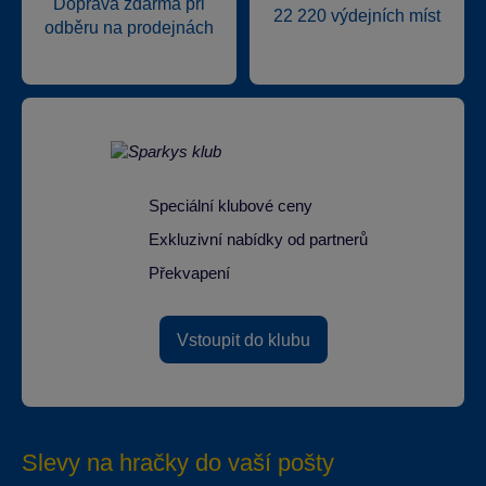
Doprava zdarma při
22 220 výdejních míst
odběru na prodejnách
Speciální klubové ceny
Exkluzivní nabídky od partnerů
Překvapení
Vstoupit do klubu
Slevy na hračky do vaší pošty