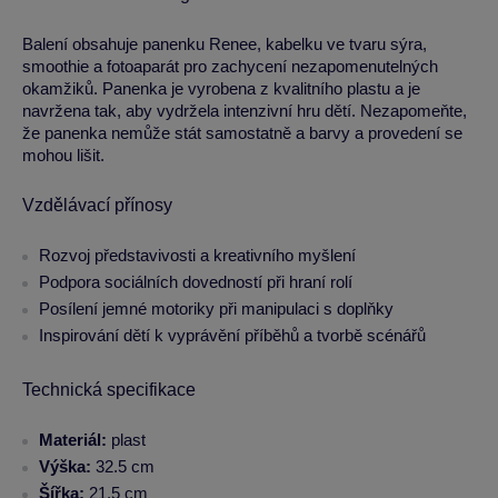
Balení obsahuje panenku Renee, kabelku ve tvaru sýra,
smoothie a fotoaparát pro zachycení nezapomenutelných
okamžiků. Panenka je vyrobena z kvalitního plastu a je
navržena tak, aby vydržela intenzivní hru dětí. Nezapomeňte,
že panenka nemůže stát samostatně a barvy a provedení se
mohou lišit.
Vzdělávací přínosy
Rozvoj představivosti a kreativního myšlení
Podpora sociálních dovedností při hraní rolí
Posílení jemné motoriky při manipulaci s doplňky
Inspirování dětí k vyprávění příběhů a tvorbě scénářů
Technická specifikace
Materiál:
plast
Výška:
32.5 cm
Šířka:
21.5 cm