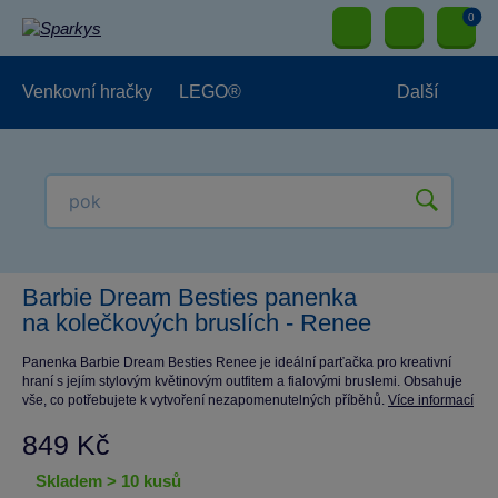
0
Venkovní hračky
LEGO®
Další
Pro kluky
Pro holky
Pro nejmenší
NOVINKY
Barbie Dream Besties panenka
na kolečkových bruslích - Renee
Panenka Barbie Dream Besties Renee je ideální parťačka pro kreativní
hraní s jejím stylovým květinovým outfitem a fialovými bruslemi. Obsahuje
vše, co potřebujete k vytvoření nezapomenutelných příběhů.
Více informací
849 Kč
skladem > 10 kusů