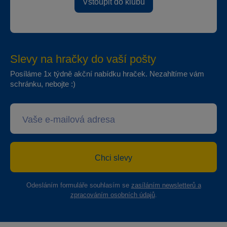
Vstoupit do klubu
Slevy na hračky do vaší pošty
Posíláme 1x týdně akční nabídku hraček. Nezahltíme vám
schránku, nebojte :)
Chci slevy
Odesláním formuláře souhlasím se
zasíláním newsletterů a
zpracováním osobních údajů
.