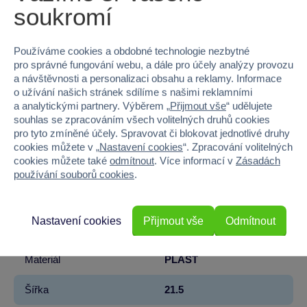
soukromí
Parametry produktu
EAN
0194735308330
Používáme cookies a obdobné technologie nezbytné
pro správné fungování webu, a dále pro účely analýzy provozu
Kód produktu
73-JFX99
a návštěvnosti a personalizaci obsahu a reklamy. Informace
o užívání našich stránek sdílíme s našimi reklamními
a analytickými partnery. Výběrem „
Přijmout vše
“ udělujete
Značka
Mattel
souhlas se zpracováním všech volitelných druhů cookies
pro tyto zmíněné účely. Spravovat či blokovat jednotlivé druhy
Licence
Mattel
cookies můžete v „
Nastavení cookies
“. Zpracování volitelných
cookies můžete také
odmítnout
. Více informací v
Zásadách
Řada
Barbie
používání souborů cookies
.
Věk od
4
Nastavení cookies
Přijmout vše
Odmítnout
Pohlaví
HOLKA
Materiál
PLAST
Šířka
21.5