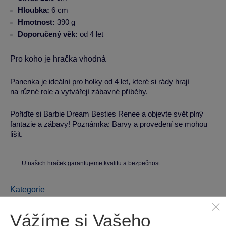
Hloubka:
6 cm
Hmotnost:
390 g
Doporučený věk:
od 4 let
Pro koho je hračka vhodná
Panenka je ideální pro holky od 4 let, které si rády hrají
na různé role a vytvářejí zábavné příběhy.
Pořiďte si Barbie Dream Besties Renee a objevte svět plný
fantazie a zábavy! Poznámka: Barvy a provedení se mohou
lišit.
U našich hraček garantujeme
kvalitu a bezpečnost
.
Kategorie
Panenky Barbie
Mattel
Vážíme si Vašeho