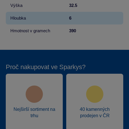
Výška
32.5
Hloubka
6
Hmotnost v gramech
390
Proč nakupovat ve Sparkys?
Nejširší sortiment na
40 kamenných
trhu
prodejen v ČR