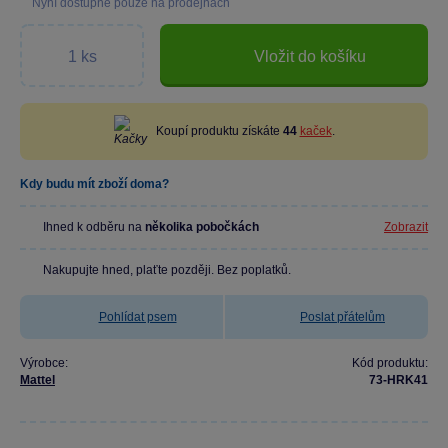
Nyní dostupné pouze na prodejnách
Vložit do košíku
Koupí produktu získáte
44
kaček
.
Kdy budu mít zboží doma?
Ihned k odběru na
několika pobočkách
Zobrazit
Nakupujte hned, plaťte později. Bez poplatků.
Pohlídat psem
Poslat přátelům
Výrobce:
Kód produktu:
Mattel
73-HRK41