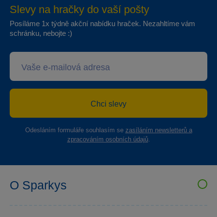
Slevy na hračky do vaší pošty
Posíláme 1x týdně akční nabídku hraček. Nezahltíme vám
schránku, nebojte :)
Chci slevy
Odesláním formuláře souhlasím se
zasíláním newsletterů a
zpracováním osobních údajů
.
O Sparkys
VELKOOBCHOD SPARKYS
Kariéra