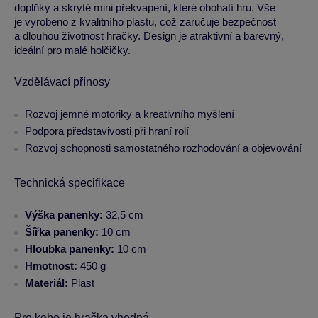
doplňky a skryté mini překvapení, které obohatí hru. Vše
je vyrobeno z kvalitního plastu, což zaručuje bezpečnost
a dlouhou životnost hračky. Design je atraktivní a barevný,
ideální pro malé holčičky.
Vzdělávací přínosy
Rozvoj jemné motoriky a kreativního myšlení
Podpora představivosti při hraní rolí
Rozvoj schopnosti samostatného rozhodování a objevování
Technická specifikace
Výška panenky:
32,5 cm
Šířka panenky:
10 cm
Hloubka panenky:
10 cm
Hmotnost:
450 g
Materiál:
Plast
Pro koho je hračka vhodná