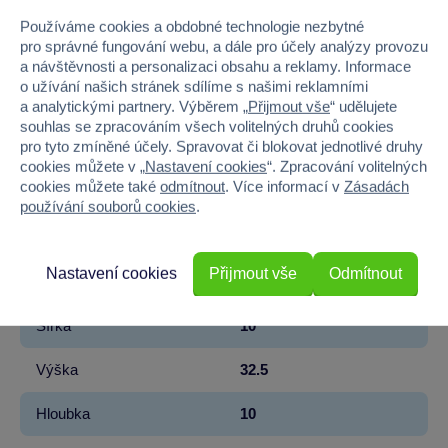
Kód produktu
73-HRK41
Používáme cookies a obdobné technologie nezbytné
pro správné fungování webu, a dále pro účely analýzy provozu
Značka
Mattel
a návštěvnosti a personalizaci obsahu a reklamy. Informace
o užívání našich stránek sdílíme s našimi reklamními
Licence
Mattel
a analytickými partnery. Výběrem „
Přijmout vše
“ udělujete
souhlas se zpracováním všech volitelných druhů cookies
pro tyto zmíněné účely. Spravovat či blokovat jednotlivé druhy
Řada
Barbie
cookies můžete v „
Nastavení cookies
“. Zpracování volitelných
cookies můžete také
odmítnout
. Více informací v
Zásadách
Věk od
3
používání souborů cookies
.
Pohlaví
HOLKA
Nastavení cookies
Přijmout vše
Odmítnout
Materiál
PLAST
Šířka
10
Výška
32.5
Hloubka
10