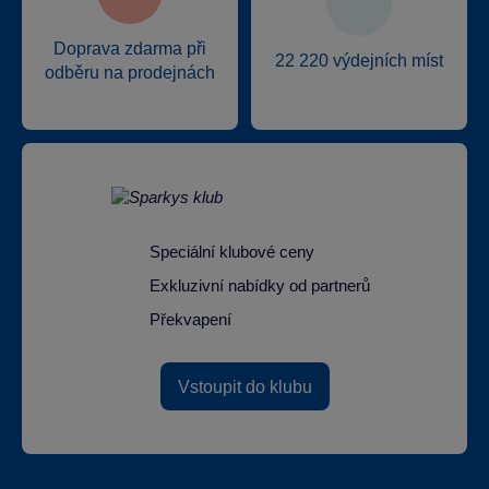
Doprava zdarma při
22 220 výdejních míst
odběru na prodejnách
Speciální klubové ceny
Exkluzivní nabídky od partnerů
Překvapení
Vstoupit do klubu