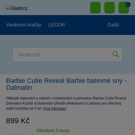
0
Venkovní hračky
LEGO®
Další
Pro kluky
Pro holky
Pro nejmenší
NOVINKY
Barbie Cutie Reveal Barbie barevné sny -
Dalmatin
Odkryjte tajemství a radost z rozbalování s panenkou Barbie Cutie Reveal
Dalmatin! Každé rozbalování přináší překvapení a zábavu pro všechny
malé holčičky od 5 let.
Více informací
899 Kč
skladem 2 kusy