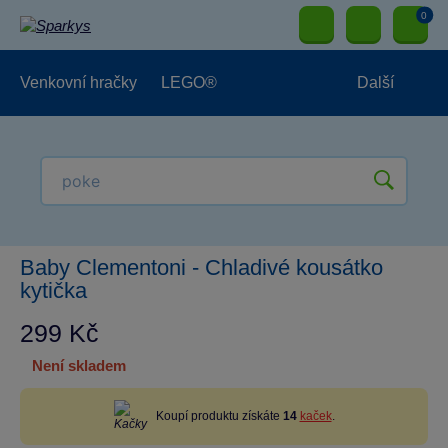
0
Venkovní hračky
LEGO®
Další
Pro kluky
Pro holky
Pro nejmenší
NOVINKY
Baby Clementoni - Chladivé kousátko
kytička
299 Kč
není skladem
Koupí produktu získáte
14
kaček
.