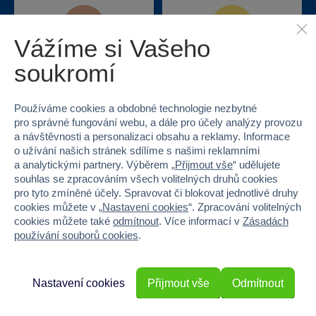
Vážíme si Vašeho
Nejširší sortiment na
40 kamenných
soukromí
trhu
prodejen v ČR
Používáme cookies a obdobné technologie nezbytné
pro správné fungování webu, a dále pro účely analýzy provozu
a návštěvnosti a personalizaci obsahu a reklamy. Informace
o užívání našich stránek sdílíme s našimi reklamními
a analytickými partnery. Výběrem „
Přijmout vše
“ udělujete
souhlas se zpracováním všech volitelných druhů cookies
pro tyto zmíněné účely. Spravovat či blokovat jednotlivé druhy
cookies můžete v „
Nastavení cookies
“. Zpracování volitelných
Doprava zdarma při
22 220 výdejních míst
cookies můžete také
odmítnout
. Více informací v
Zásadách
odběru na prodejnách
používání souborů cookies
.
Nastavení cookies
Přijmout vše
Odmítnout