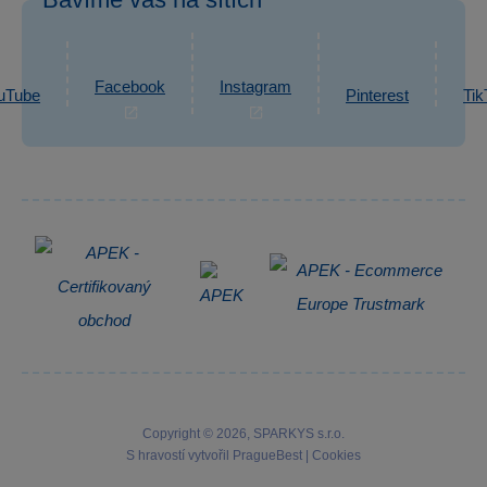
eshop@sparkys.cz
Reklamace
Ochrana osobních údajů GDPR
Napsat zprávu
Informace o zpracování osobních údajů
Facebook
Instagram
uTube
Pinterest
Tik
Zpětný odběr elektrozařízení
Copyright © 2026, SPARKYS s.r.o.
S hravostí vytvořil
PragueBest
|
Cookies