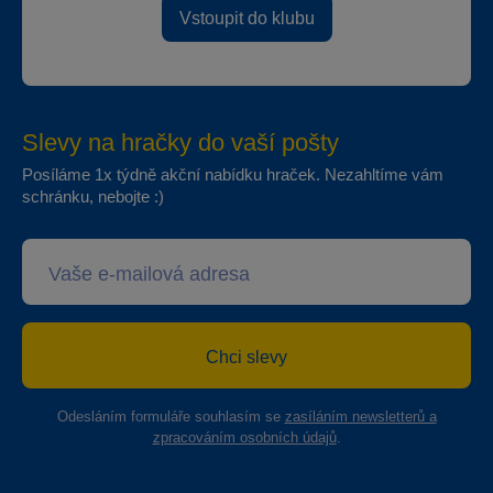
Vstoupit do klubu
Slevy na hračky do vaší pošty
Posíláme 1x týdně akční nabídku hraček. Nezahltíme vám
schránku, nebojte :)
Chci slevy
Odesláním formuláře souhlasím se
zasíláním newsletterů a
zpracováním osobních údajů
.