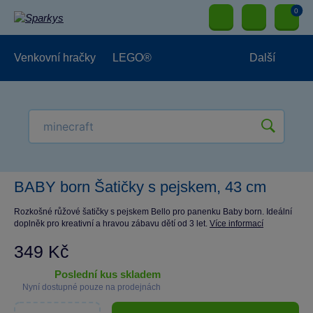
0
Venkovní hračky
LEGO®
Další
Pro kluky
Pro holky
Pro nejmenší
NOVINKY
BABY born Šatičky s pejskem, 43 cm
Rozkošné růžové šatičky s pejskem Bello pro panenku Baby born. Ideální
doplněk pro kreativní a hravou zábavu dětí od 3 let.
Více informací
349 Kč
poslední kus skladem
Nyní dostupné pouze na prodejnách