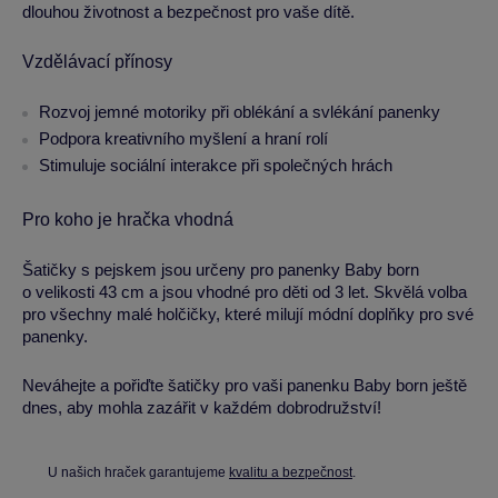
dlouhou životnost a bezpečnost pro vaše dítě.
Vzdělávací přínosy
Rozvoj jemné motoriky při oblékání a svlékání panenky
Podpora kreativního myšlení a hraní rolí
Stimuluje sociální interakce při společných hrách
Pro koho je hračka vhodná
Šatičky s pejskem jsou určeny pro panenky Baby born
o velikosti 43 cm a jsou vhodné pro děti od 3 let. Skvělá volba
pro všechny malé holčičky, které milují módní doplňky pro své
panenky.
Neváhejte a pořiďte šatičky pro vaši panenku Baby born ještě
dnes, aby mohla zazářit v každém dobrodružství!
U našich hraček garantujeme
kvalitu a bezpečnost
.