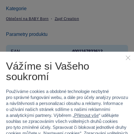
Kategorie
Oblečení na BABY Born
Zapf Creation
Parametry produktu
EAN
4001167833612
Vážíme si Vašeho
Kód produktu
939-833612
soukromí
Značka
Zapf Creation
Řada
BABY born®
Používáme cookies a obdobné technologie nezbytné
pro správné fungování webu, a dále pro účely analýzy provozu
a návštěvnosti a personalizaci obsahu a reklamy. Informace
Věk od
3
o užívání našich stránek sdílíme s našimi reklamními
a analytickými partnery. Výběrem „
Přijmout vše
“ udělujete
Pohlaví
HOLKA
souhlas se zpracováním všech volitelných druhů cookies
pro tyto zmíněné účely. Spravovat či blokovat jednotlivé druhy
Šířka
19
cookies můžete v „
Nastavení cookies
“. Zpracování volitelných