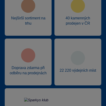
Nejširší sortiment na
40 kamenných
trhu
prodejen v ČR
Doprava zdarma při
22 220 výdejních míst
odběru na prodejnách