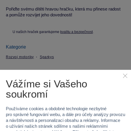
Pořiďte svému dítěti hravou hračku, která mu přinese radost
a pomůže rozvíjet jeho dovednosti!
U našich hraček garantujeme
kvalitu a bezpečnost
.
Kategorie
Rozvoj motoriky
Sparkys
Parametry produktu
Vážíme si Vašeho
EAN
8592525920465
soukromí
Kód produktu
16V30333
Používáme cookies a obdobné technologie nezbytné
pro správné fungování webu, a dále pro účely analýzy provozu
Značka
Sparkys
a návštěvnosti a personalizaci obsahu a reklamy. Informace
o užívání našich stránek sdílíme s našimi reklamními
Řada
BABU