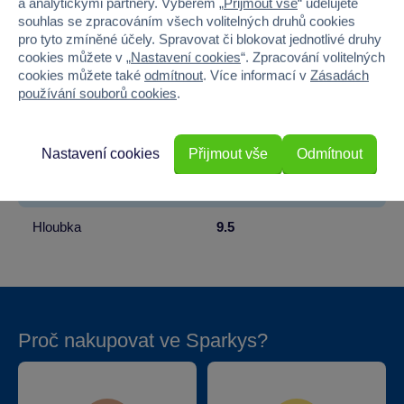
a analytickými partnery. Výběrem „
Přijmout vše
“ udělujete
souhlas se zpracováním všech volitelných druhů cookies
Věk od
18 měsíců
pro tyto zmíněné účely. Spravovat či blokovat jednotlivé druhy
cookies můžete v „
Nastavení cookies
“. Zpracování volitelných
Pohlaví
HOLKA, KLUK
cookies můžete také
odmítnout
. Více informací v
Zásadách
používání souborů cookies
.
Materiál
Dřevo
Šířka
7.5
Nastavení cookies
Přijmout vše
Odmítnout
Výška
24.8
Hloubka
9.5
Proč nakupovat ve Sparkys?