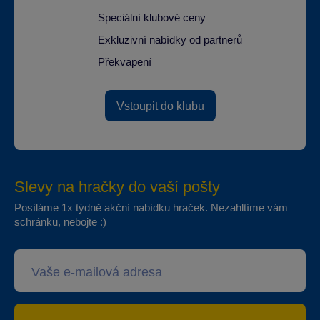
Speciální klubové ceny
Exkluzivní nabídky od partnerů
Překvapení
Vstoupit do klubu
Slevy na hračky do vaší pošty
Posíláme 1x týdně akční nabídku hraček. Nezahltíme vám
schránku, nebojte :)