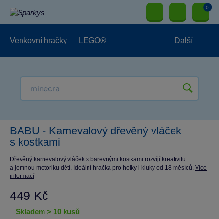
0
Venkovní hračky
LEGO®
Další
Pro kluky
Pro holky
Pro nejmenší
NOVINKY
BABU - Karnevalový dřevěný vláček
s kostkami
Dřevěný karnevalový vláček s barevnými kostkami rozvíjí kreativitu
a jemnou motoriku dětí. Ideální hračka pro holky i kluky od 18 měsíců.
Více
informací
449 Kč
skladem > 10 kusů