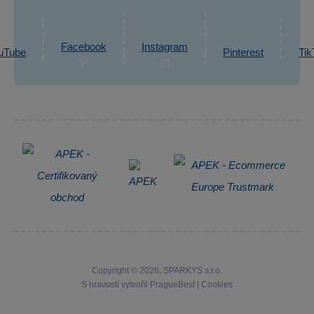
Ochrana osobních údajů GDPR
Napsat zprávu
Informace o zpracování osobních údajů
Facebook
Instagram
uTube
Pinterest
Tik
Zpětný odběr elektrozařízení
Copyright © 2026, SPARKYS s.r.o.
S hravostí vytvořil
PragueBest
|
Cookies