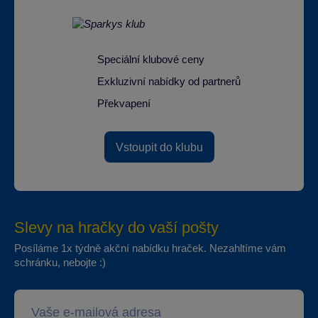
Speciální klubové ceny
Exkluzivní nabídky od partnerů
Překvapení
Vstoupit do klubu
Slevy na hračky do vaší pošty
Posíláme 1x týdně akční nabídku hraček. Nezahltíme vám
schránku, nebojte :)