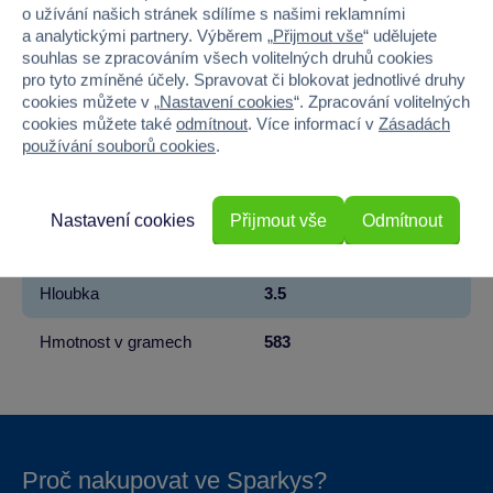
Věk od
3
o užívání našich stránek sdílíme s našimi reklamními
a analytickými partnery. Výběrem „
Přijmout vše
“ udělujete
Pohlaví
HOLKA, KLUK
souhlas se zpracováním všech volitelných druhů cookies
pro tyto zmíněné účely. Spravovat či blokovat jednotlivé druhy
Materiál
Dřevo
cookies můžete v „
Nastavení cookies
“. Zpracování volitelných
cookies můžete také
odmítnout
. Více informací v
Zásadách
používání souborů cookies
.
Počet dílků
13
Šířka
29.3
Nastavení cookies
Přijmout vše
Odmítnout
Výška
29.3
Hloubka
3.5
Hmotnost v gramech
583
Proč nakupovat ve Sparkys?