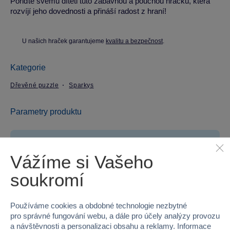
Pořiďte svému dítěti tuto zábavnou a poučnou hračku, která
rozvíjí jeho dovednosti a přináší radost z hraní!
U našich hraček garantujeme
kvalitu a bezpečnost
.
Kategorie
Dřevěné puzzle
Sparkys
Parametry produktu
EAN
8592525666790
Vážíme si Vašeho
Kód produktu
16TK-L675
soukromí
Značka
Sparkys
Používáme cookies a obdobné technologie nezbytné
Řada
BABU
pro správné fungování webu, a dále pro účely analýzy provozu
a návštěvnosti a personalizaci obsahu a reklamy. Informace