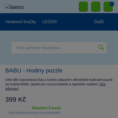
0
Venkovní hračky
LEGO®
Další
Pro kluky
Pro holky
Pro nejmenší
NOVINKY
BABU - Hodiny puzzle
Učte děti rozpoznávat čísla a hodiny zábavně s dřevěnými hodinami puzzle
od značky BABU. Ideální pro rozvoj motoriky a logického myšlení.
Více
informací
399 Kč
skladem 5 kusů
Nyní dostupné pouze na prodejnách