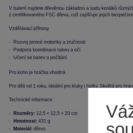
V balení najdete dřevěnou základnu a sadu korálků různých
z certifikovaného FSC dřeva, což zajišťuje jejich bezpečnost
Vzdělávací přínosy
Rozvoj jemné motoriky a zručnosti
Podpora koordinace rukou a očí
Učení se barev a počítání
Pro koho je hračka vhodná
Pro děti od 1 roku, ideální pro kluky i holky. Skvělá pro hr
Technické informace
Váž
Rozměry:
12,5 × 12,5 × 20 cm
Hmotnost:
431 g
so
Materiál:
dřevo