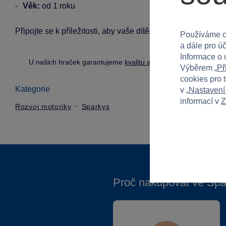
Věk:
od 1 roku
Připojte se k příležitosti, aby vaše dítě hrálo a učilo se zá
Používáme c
a dále pro ú
Informace o 
U našich hraček garantujeme
kvalitu a bezpečnost
.
Výběrem „
Př
cookies pro 
Kategorie
v „
Nastavení
informací v
Z
Rozvoj motoriky
Sparkys
Proč nakupovat ve Spa