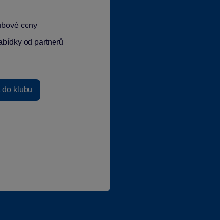
lubové ceny
abídky od partnerů
t do klubu