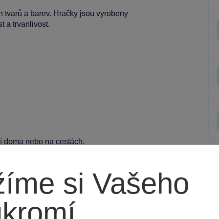
 tvarů a barev. Hračky jsou vyrobeny
 a trvanlivost.
aní doma nebo na cestách.
íme si Vašeho
ukromí