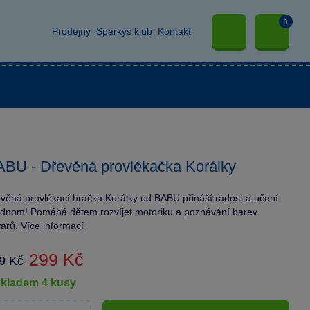
0
Prodejny
Sparkys klub
Kontakt
BU - Dřevěná provlékačka Korálky
věná provlékací hračka Korálky od BABU přináší radost a učení
ednom! Pomáhá dětem rozvíjet motoriku a poznávání barev
varů.
Více informací
299 Kč
9 Kč
skladem 4 kusy