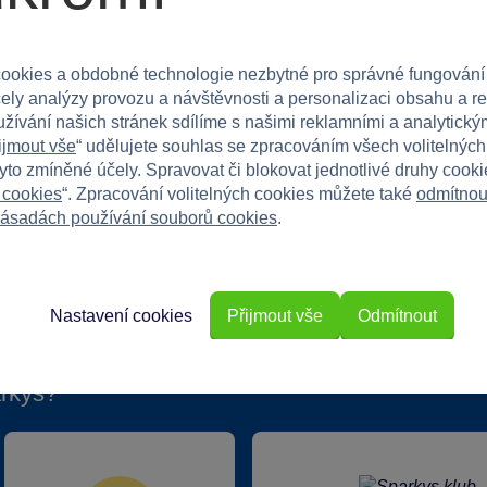
roveň s touto báječnou hračkou!
ookies a obdobné technologie nezbytné pro správné fungování
čely analýzy provozu a návštěvnosti a personalizaci obsahu a r
užívání našich stránek sdílíme s našimi reklamními a analytickým
ijmout vše
“ udělujete souhlas se zpracováním všech volitelnýc
tyto zmíněné účely. Spravovat či blokovat jednotlivé druhy cook
 cookies
“. Zpracování volitelných cookies můžete také
odmítnou
ásadách používání souborů cookies
.
Nastavení cookies
Přijmout vše
Odmítnout
rkys?