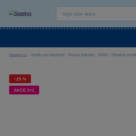
Kategorie
Venkovní hračky
LEGO®
Pro 
Sparkys.cz
·
Hračky pro nejmenší
·
Rozvoj motoriky
·
BABU - Dřevěná provl
−25 %
AKCE 2+1