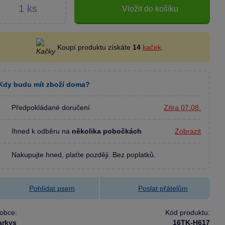
Vložit do košíku
Koupí produktu získáte
14
kaček
.
Kdy budu mít zboží doma?
Předpokládané doručení
Zítra 07.08.
Ihned k odběru na
několika pobočkách
Zobrazit
Nakupujte hned, plaťte později. Bez poplatků.
Pohlídat psem
Poslat přátelům
obce:
Kód produktu:
arkys
16TK-H617