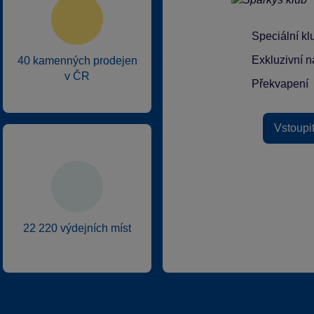
Speciální k
Exkluzivní n
40 kamenných prodejen
v ČR
Překvapení
Vstoupi
22 220 výdejních míst