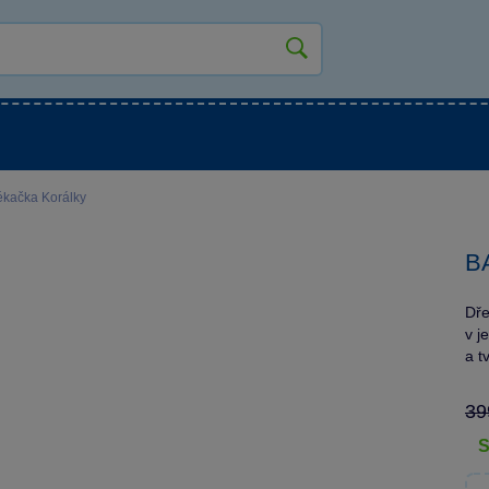
kluky
Pro holky
Pro nejmenší
NOVINKY
ékačka Korálky
BA
Dře
v j
a t
39