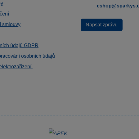
by
eshop@sparkys.
čení
d smlouvy
Napsat zprávu
ních údajů GDPR
pracování osobních údajů
elektrozařízení