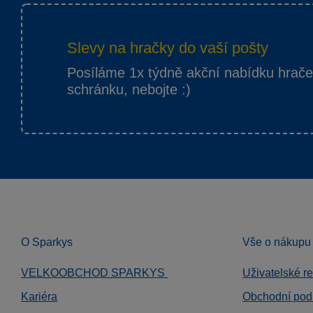
Slevy na hračky do vaší pošty
Posíláme 1x týdně akční nabídku hrač
schránku, nebojte :)
O Sparkys
Vše o nákupu
VELKOOBCHOD SPARKYS
Uživatelské r
Kariéra
Obchodní pod