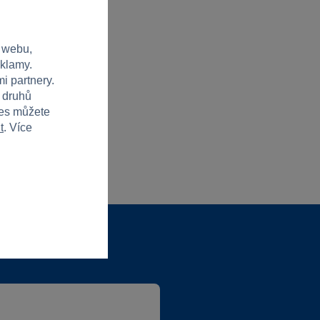
 webu,
eklamy.
i partnery.
h druhů
ies můžete
t
. Více