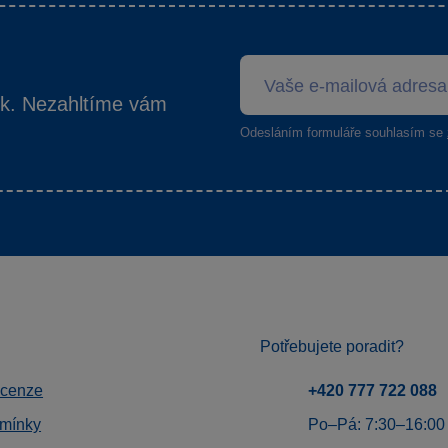
ek. Nezahltíme vám
Odesláním formuláře souhlasím se
Potřebujete poradit?
ecenze
+420 777 722 088
mínky
Po–Pá: 7:30–16:00