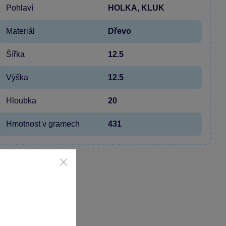
Pohlaví
HOLKA, KLUK
Materiál
Dřevo
Šířka
12.5
Výška
12.5
Hloubka
20
Hmotnost v gramech
431