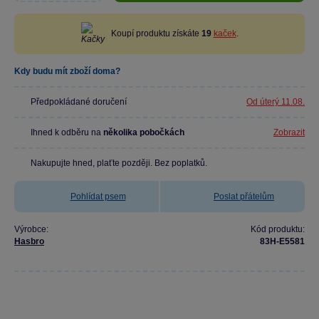
Koupí produktu získáte
19
kaček
.
Kdy budu mít zboží doma?
Předpokládané doručení
Od úterý 11.08.
Ihned k odběru na
několika pobočkách
Zobrazit
Nakupujte hned, plaťte později. Bez poplatků.
Pohlídat psem
Poslat přátelům
Výrobce:
Kód produktu:
Hasbro
83H-E5581