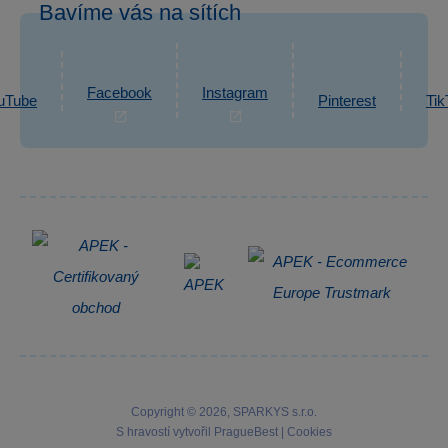
Bavíme vás na sítích
eshop@sparkys.cz
Reklamace
Ochrana osobních údajů GDPR
Napsat zprávu
Informace o zpracování osobních údajů
Facebook
Instagram
uTube
Pinterest
Tik
Zpětný odběr elektrozařízení
Copyright © 2026, SPARKYS s.r.o.
S hravostí vytvořil
PragueBest
|
Cookies