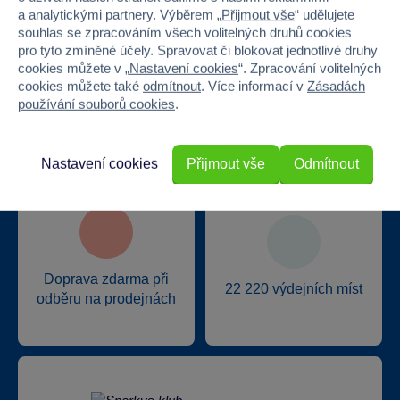
a analytickými partnery. Výběrem „
Přijmout vše
“ udělujete
souhlas se zpracováním všech volitelných druhů cookies
pro tyto zmíněné účely. Spravovat či blokovat jednotlivé druhy
cookies můžete v „
Nastavení cookies
“. Zpracování volitelných
cookies můžete také
odmítnout
. Více informací v
Zásadách
Nejširší sortiment na
40 kamenných
používání souborů cookies
.
trhu
prodejen v ČR
Nastavení cookies
Přijmout vše
Odmítnout
Doprava zdarma při
22 220 výdejních míst
odběru na prodejnách