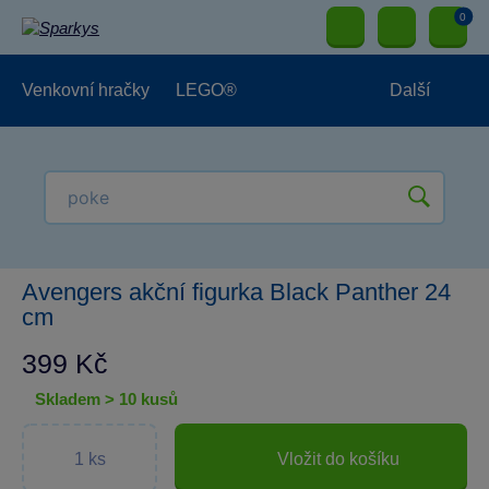
0
Venkovní hračky
LEGO®
Další
Pro kluky
Pro holky
Pro nejmenší
NOVINKY
Avengers akční figurka Black Panther 24
cm
399 Kč
skladem > 10 kusů
Vložit do košíku