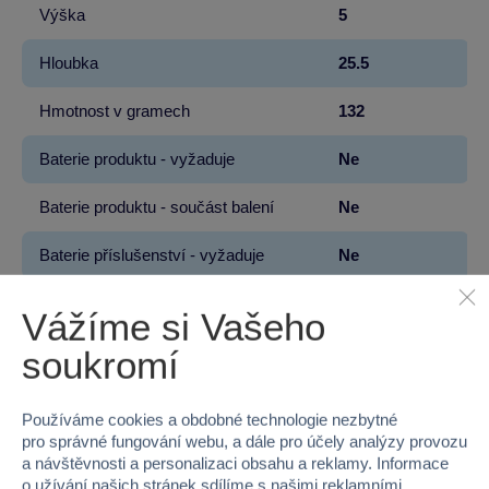
Výška
5
Hloubka
25.5
Hmotnost v gramech
132
Baterie produktu - vyžaduje
Ne
Baterie produktu - součást balení
Ne
Baterie příslušenství - vyžaduje
Ne
Baterie příslušenství - součást balení
Ne
Vážíme si Vašeho
soukromí
Používáme cookies a obdobné technologie nezbytné
Proč nakupovat ve Sparkys?
pro správné fungování webu, a dále pro účely analýzy provozu
a návštěvnosti a personalizaci obsahu a reklamy. Informace
o užívání našich stránek sdílíme s našimi reklamními