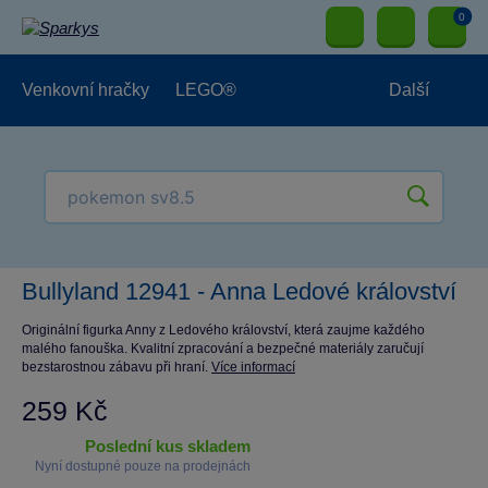
0
Venkovní hračky
LEGO®
Další
Pro kluky
Pro holky
Pro nejmenší
NOVINKY
Bullyland 12941 - Anna Ledové království
Originální figurka Anny z Ledového království, která zaujme každého
malého fanouška. Kvalitní zpracování a bezpečné materiály zaručují
bezstarostnou zábavu při hraní.
Více informací
259 Kč
poslední kus skladem
Nyní dostupné pouze na prodejnách