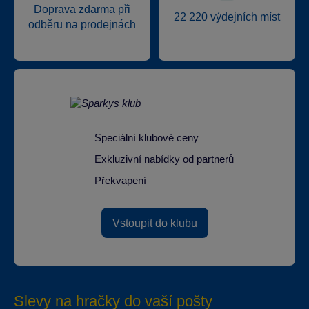
Doprava zdarma při
22 220 výdejních míst
odběru na prodejnách
Speciální klubové ceny
Exkluzivní nabídky od partnerů
Překvapení
Vstoupit do klubu
Slevy na hračky do vaší pošty