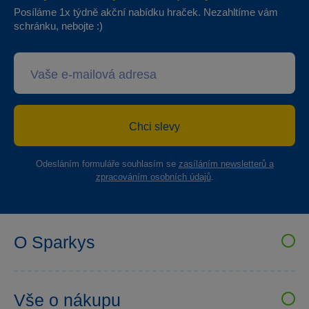
Posíláme 1x týdně akční nabídku hraček. Nezahltíme vám
schránku, nebojte :)
Chci slevy
Odesláním formuláře souhlasím se
zasíláním newsletterů a
zpracováním osobních údajů
.
O Sparkys
VELKOOBCHOD SPARKYS
Kariéra
Vše o nákupu
Sparkys klub