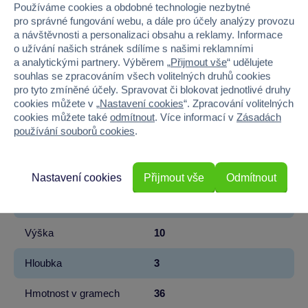
Používáme cookies a obdobné technologie nezbytné
Značka
Bullyland
pro správné fungování webu, a dále pro účely analýzy provozu
a návštěvnosti a personalizaci obsahu a reklamy. Informace
o užívání našich stránek sdílíme s našimi reklamními
Licence
DISNEY
a analytickými partnery. Výběrem „
Přijmout vše
“ udělujete
souhlas se zpracováním všech volitelných druhů cookies
Řada
Frozen - Ledové Království
pro tyto zmíněné účely. Spravovat či blokovat jednotlivé druhy
cookies můžete v „
Nastavení cookies
“. Zpracování volitelných
Věk od
3
cookies můžete také
odmítnout
. Více informací v
Zásadách
používání souborů cookies
.
Pohlaví
HOLKA, KLUK
Materiál
PLAST
Nastavení cookies
Přijmout vše
Odmítnout
Šířka
5
Výška
10
Hloubka
3
Hmotnost v gramech
36