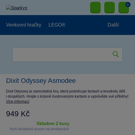
0
Venkovní hračky
LEGO®
Další
Pro kluky
Pro holky
Pro nejmenší
NOVINKY
Dixit Odyssey Asmodee
Dixit Odyssey je samostatná hra, která podněcuje fantazii a kreativitu dětí
i dospělých. Hrajte s krásně ilustrovanými kartami a vyprávějte své příběhy!
Více informací
949 Kč
skladem 2 kusy
Nyní dostupné pouze na prodejnách