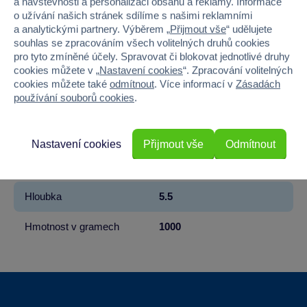
a návštěvnosti a personalizaci obsahu a reklamy. Informace
Značka
Asmodee Czech Republic
o užívání našich stránek sdílíme s našimi reklamními
a analytickými partnery. Výběrem „
Přijmout vše
“ udělujete
souhlas se zpracováním všech volitelných druhů cookies
Věk od
8
pro tyto zmíněné účely. Spravovat či blokovat jednotlivé druhy
cookies můžete v „
Nastavení cookies
“. Zpracování volitelných
Pohlaví
HOLKA, KLUK
cookies můžete také
odmítnout
. Více informací v
Zásadách
používání souborů cookies
.
Materiál
PAPÍR
Šířka
27.5
Nastavení cookies
Přijmout vše
Odmítnout
Výška
27.5
Hloubka
5.5
Hmotnost v gramech
1000