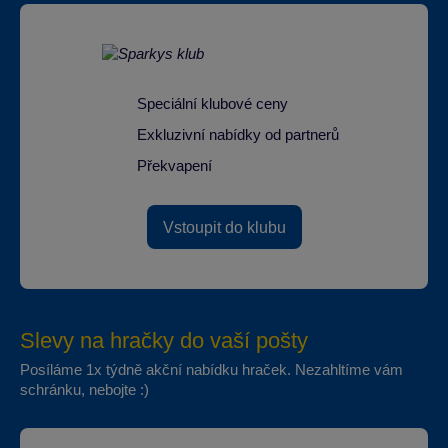
Speciální klubové ceny
Exkluzivní nabídky od partnerů
Překvapení
Vstoupit do klubu
Slevy na hračky do vaší pošty
Posíláme 1x týdně akční nabídku hraček. Nezahltíme vám
schránku, nebojte :)