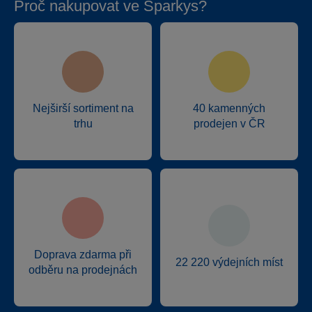
Proč nakupovat ve Sparkys?
Nejširší sortiment na
40 kamenných
trhu
prodejen v ČR
Doprava zdarma při
22 220 výdejních míst
odběru na prodejnách