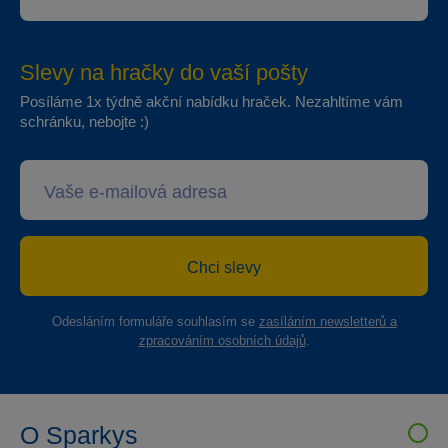
Slevy na hračky do vaší pošty
Posíláme 1x týdně akční nabídku hraček. Nezahltíme vám
schránku, nebojte :)
Chci slevy
Odesláním formuláře souhlasím se
zasíláním newsletterů a
zpracováním osobních údajů
.
O Sparkys