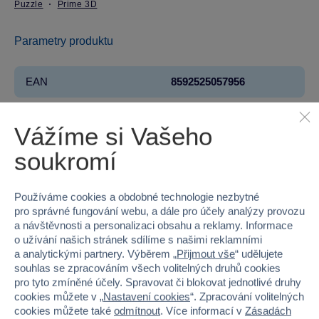
Puzzle
Prime 3D
Parametry produktu
EAN
8592525057956
Kód produktu
46PR-10156
Vážíme si Vašeho
Značka
Prime 3D
soukromí
Věk od
3
Používáme cookies a obdobné technologie nezbytné
Pohlaví
HOLKA, KLUK
pro správné fungování webu, a dále pro účely analýzy provozu
a návštěvnosti a personalizaci obsahu a reklamy. Informace
Počet dílků
500
o užívání našich stránek sdílíme s našimi reklamními
a analytickými partnery. Výběrem „
Přijmout vše
“ udělujete
souhlas se zpracováním všech volitelných druhů cookies
Šířka
31
pro tyto zmíněné účely. Spravovat či blokovat jednotlivé druhy
cookies můžete v „
Nastavení cookies
“. Zpracování volitelných
Výška
20.3
cookies můžete také
odmítnout
. Více informací v
Zásadách