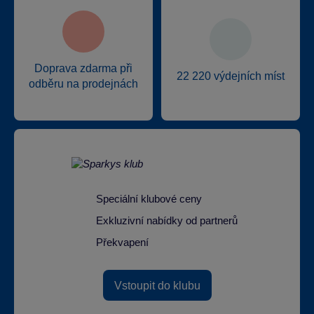
Doprava zdarma při
22 220 výdejních míst
odběru na prodejnách
Speciální klubové ceny
Exkluzivní nabídky od partnerů
Překvapení
Vstoupit do klubu