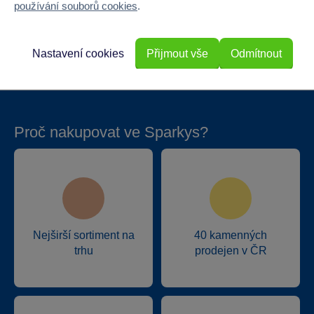
používání souborů cookies
.
Hloubka
5
Hmotnost v gramech
0
Nastavení cookies
Přijmout vše
Odmítnout
Proč nakupovat ve Sparkys?
Nejširší sortiment na
40 kamenných
trhu
prodejen v ČR