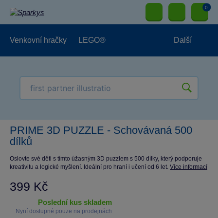
0
Venkovní hračky
LEGO®
Další
Pro kluky
Pro holky
Pro nejmenší
NOVINKY
PRIME 3D PUZZLE - Schovávaná 500
dílků
Oslovte své děti s tímto úžasným 3D puzzlem s 500 dílky, který podporuje
kreativitu a logické myšlení. Ideální pro hraní i učení od 6 let.
Více informací
399 Kč
poslední kus skladem
Nyní dostupné pouze na prodejnách