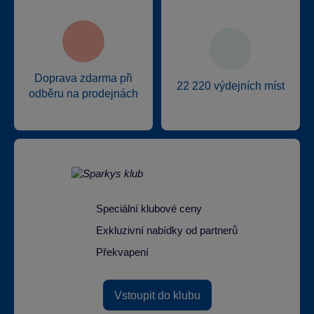
Doprava zdarma při
22 220 výdejních míst
odběru na prodejnách
Speciální klubové ceny
Exkluzivní nabídky od partnerů
Překvapení
Vstoupit do klubu