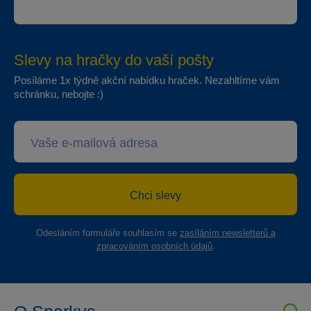
Slevy na hračky do vaší pošty
Posíláme 1x týdně akční nabídku hraček. Nezahltíme vám
schránku, nebojte :)
Chci slevy
Odesláním formuláře souhlasím se
zasíláním newsletterů a
zpracováním osobních údajů
.