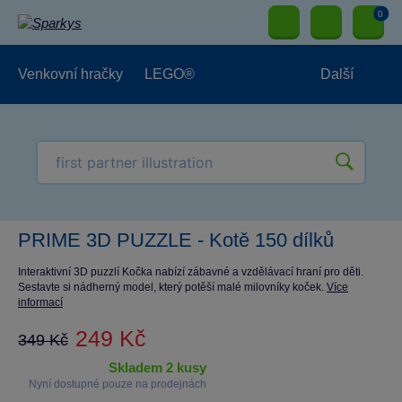
0
Venkovní hračky
LEGO®
Další
Pro kluky
Pro holky
Pro nejmenší
NOVINKY
PRIME 3D PUZZLE - Kotě 150 dílků
Interaktivní 3D puzzlí Kočka nabízí zábavné a vzdělávací hraní pro děti.
Sestavte si nádherný model, který potěší malé milovníky koček.
Více
informací
249 Kč
349 Kč
skladem 2 kusy
Nyní dostupné pouze na prodejnách