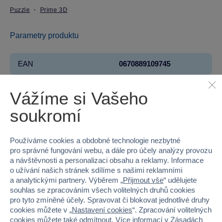
Puzzle
Prime 3D
Parametry produktu
EAN
0670889109745
Kód produktu
46PR-10974
Vážíme si Vašeho
Značka
Prime 3D
soukromí
Věk od
3
Používáme cookies a obdobné technologie nezbytné
pro správné fungování webu, a dále pro účely analýzy provozu
Pohlaví
HOLKA, KLUK
a návštěvnosti a personalizaci obsahu a reklamy. Informace
o užívání našich stránek sdílíme s našimi reklamními
Počet dílků
150
a analytickými partnery. Výběrem „
Přijmout vše
“ udělujete
souhlas se zpracováním všech volitelných druhů cookies
Šířka
19.5
pro tyto zmíněné účely. Spravovat či blokovat jednotlivé druhy
cookies můžete v „
Nastavení cookies
“. Zpracování volitelných
Výška
19.5
cookies můžete také
odmítnout
. Více informací v
Zásadách