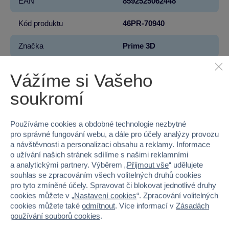
EAN
8592525062448
Kód produktu
46PR-70940
Značka
Prime 3D
Licence
Farmapark
Vážíme si Vašeho
Věk od
3
soukromí
Pohlaví
HOLKA, KLUK
Používáme cookies a obdobné technologie nezbytné
pro správné fungování webu, a dále pro účely analýzy provozu
Počet dílků
100
a návštěvnosti a personalizaci obsahu a reklamy. Informace
o užívání našich stránek sdílíme s našimi reklamními
Šířka
23
a analytickými partnery. Výběrem „
Přijmout vše
“ udělujete
souhlas se zpracováním všech volitelných druhů cookies
Výška
15
pro tyto zmíněné účely. Spravovat či blokovat jednotlivé druhy
cookies můžete v „
Nastavení cookies
“. Zpracování volitelných
Hloubka
5
cookies můžete také
odmítnout
. Více informací v
Zásadách
používání souborů cookies
.
Hmotnost v gramech
385