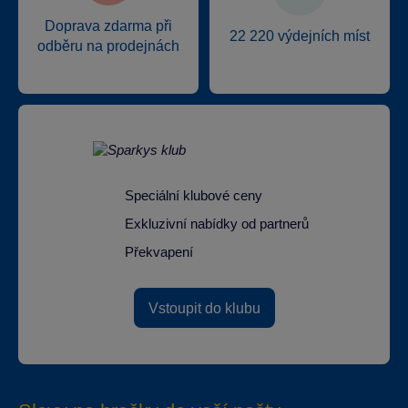
Doprava zdarma při
22 220 výdejních míst
odběru na prodejnách
Speciální klubové ceny
Exkluzivní nabídky od partnerů
Překvapení
Vstoupit do klubu