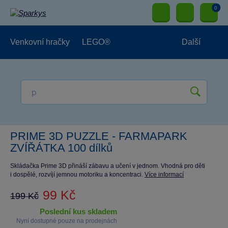
0
Venkovní hračky
LEGO®
Další
Pro kluky
Pro holky
Pro nejmenší
NOVINKY
PRIME 3D PUZZLE - FARMAPARK
ZVÍŘÁTKA 100 dílků
Skládačka Prime 3D přináší zábavu a učení v jednom. Vhodná pro děti
i dospělé, rozvíjí jemnou motoriku a koncentraci.
Více informací
99 Kč
199 Kč
poslední kus skladem
Nyní dostupné pouze na prodejnách