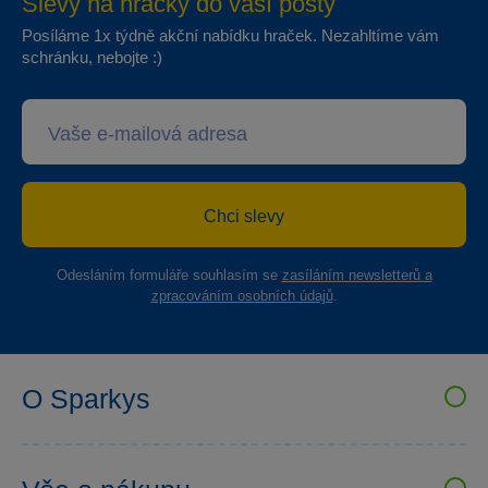
Slevy na hračky do vaší pošty
Posíláme 1x týdně akční nabídku hraček. Nezahltíme vám
schránku, nebojte :)
Chci slevy
Odesláním formuláře souhlasím se
zasíláním newsletterů a
zpracováním osobních údajů
.
O Sparkys
VELKOOBCHOD SPARKYS
Kariéra