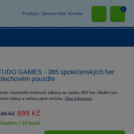
0
Prodejny
Sparkys klub
Kontakt
TUDO GAMES - 365 společenských her
plechovém pouzdře
evte rozmanité možnosti zábavy se sadou 365 her, ideální pro
inné oslavy a večery plné smíchu.
Více informací
899 Kč
199 Kč
skladem > 10 kusů