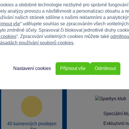
ookies a obdobné technologie nezbytné pro správné fungování
čely analýzy provozu a návštěvnosti a personalizaci obsahu a r
užívání našich stránek sdílíme s našimi reklamními a analytickým
ijmout vše
“ udělujete souhlas se zpracováním všech volitelnýc
tyto zmíněné účely. Spravovat či blokovat jednotlivé druhy cook
 cookies
“. Zpracování volitelných cookies můžete také
odmítnou
ásadách používání souborů cookies
.
Nastavení cookies
Přijmout vše
Odmítnout
rkys?
Speciální k
Exkluzivní n
40 kamenných prodejen