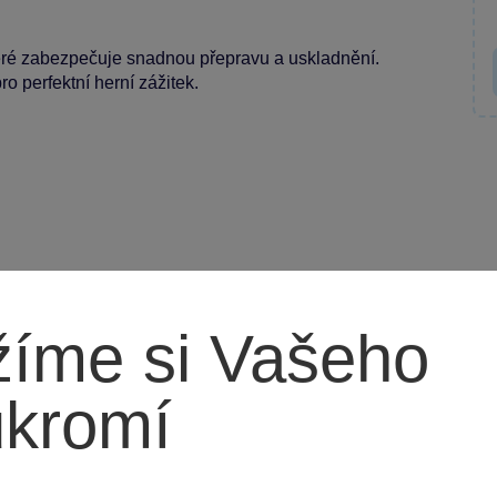
eré zabezpečuje snadnou přepravu a uskladnění.
o perfektní herní zážitek.
íme si Vašeho
luky i holky. Skvělá pro domácí zábavu nebo jako
ukromí
čenskými hrami – objednejte nyní a užijte si