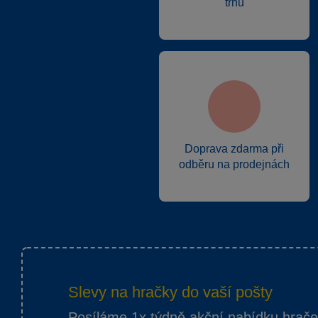
trhu
Doprava zdarma při
odběru na prodejnách
Slevy na hračky do vaší pošty
Posíláme 1x týdně akční nabídku hrač