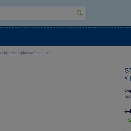
kluky
Pro holky
Pro nejmenší
NOVINKY
ských her v plechovém pouzdře
S
v 
Obj
rod
1 