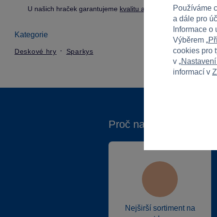
Používáme c
U našich hraček garantujeme
kvalitu a bezpečnost
.
a dále pro ú
Informace o 
Kategorie
Výběrem „
Př
cookies pro 
Deskové hry
Sparkys
v „
Nastavení
informací v
Z
Proč nakupovat ve Spa
Nejširší sortiment na