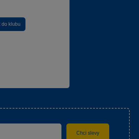
t do klubu
Chci slevy