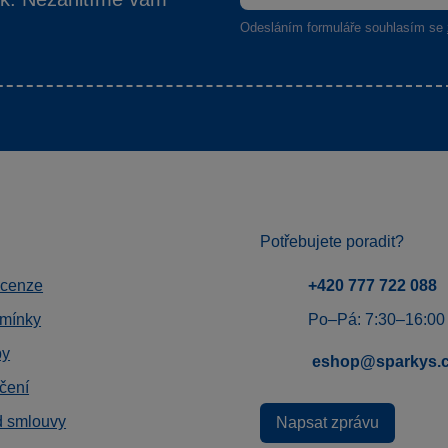
Odesláním formuláře souhlasím se
Potřebujete poradit?
ecenze
+420 777 722 088
mínky
Po–Pá: 7:30–16:00
by
eshop@sparkys.
čení
d smlouvy
Napsat zprávu