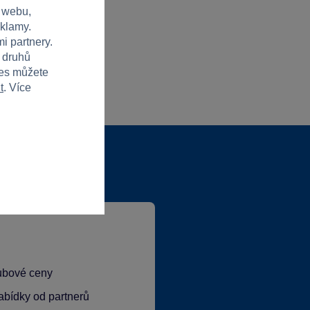
 webu,
eklamy.
i partnery.
h druhů
ies můžete
t
. Více
lubové ceny
abídky od partnerů