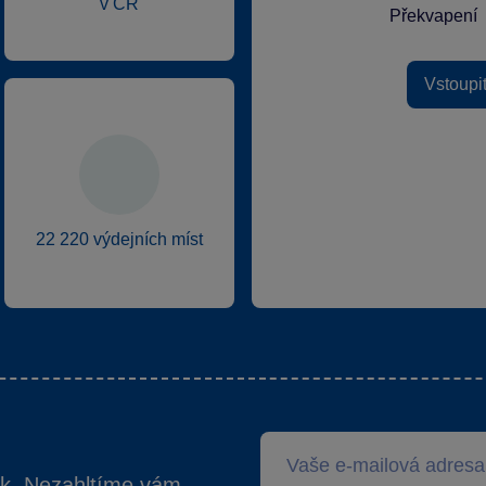
v ČR
Překvapení
Vstoupi
22 220 výdejních míst
ek. Nezahltíme vám