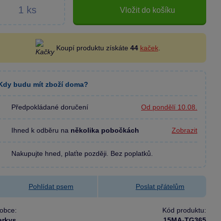
Vložit do košíku
Koupí produktu získáte
44
kaček
.
Kdy budu mít zboží doma?
Předpokládané doručení
Od pondělí 10.08.
Ihned k odběru na
několika pobočkách
Zobrazit
Nakupujte hned, plaťte později. Bez poplatků.
Pohlídat psem
Poslat přátelům
obce:
Kód produktu:
arkys
15MA-TG365