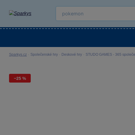
Kategorie
Venkovní hračky
LEGO®
Pro 
Sparkys.cz
·
Společenské hry
·
Deskové hry
·
STUDO GAMES - 365 společen
−25 %