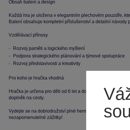
Obsah balení a design
Každá hra je uložena v elegantním plechovém pouzdře, kt
Balení obsahuje kompletní příslušenství a detailní návody pr
Vzdělávací přínosy
Rozvoj paměti a logického myšlení
Podpora strategického plánování a týmové spolupráce
Rozvoj představivosti a kreativity
Pro koho je hračka vhodná
Váž
Hračka je určena pro děti od 6 let a dospělé, vhodná pro k
doplněk na cesty.
so
Vydejte se na dobrodružství plné herních výzev s 365 spole
nezapomenutelné zážitky!