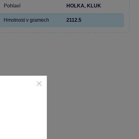
Pohlaví
HOLKA, KLUK
Hmotnost v gramech
2112.5