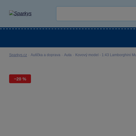
Kategorie
Venkovní hračky
LEGO®
Pro 
Sparkys.cz
·
Autíčka a doprava
·
Auta
·
Kovový model - 1:43 Lamborghini M
−20 %