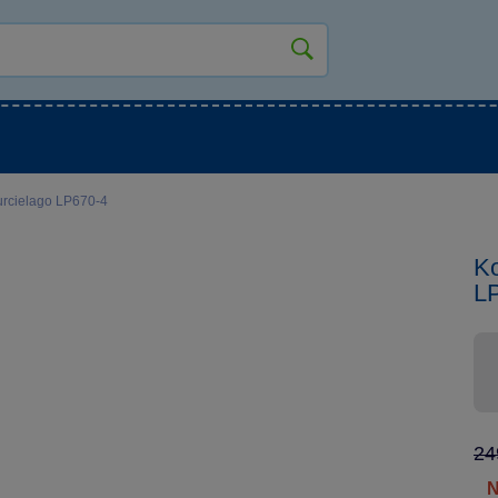
kluky
Pro holky
Pro nejmenší
NOVINKY
urcielago LP670-4
Ko
L
24