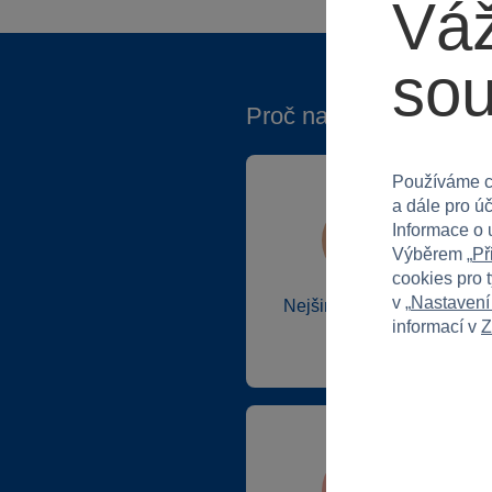
Váž
so
Proč nakupovat ve Spa
Používáme c
a dále pro ú
Informace o 
Výběrem „
Př
cookies pro 
v „
Nastavení
Nejširší sortiment na
informací v
Z
trhu