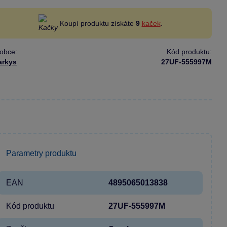
Koupí produktu získáte
9
kaček
.
obce:
Kód produktu:
arkys
27UF-555997M
Parametry produktu
EAN
4895065013838
Kód produktu
27UF-555997M