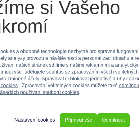
íme si Vašeho
ukromí
rkys?
ookies a obdobné technologie nezbytné pro správné fungování
čely analýzy provozu a návštěvnosti a personalizaci obsahu a r
užívání našich stránek sdílíme s našimi reklamními a analytickým
ijmout vše
“ udělujete souhlas se zpracováním všech volitelnýc
Speciální k
tyto zmíněné účely. Spravovat či blokovat jednotlivé druhy cook
 cookies
“. Zpracování volitelných cookies můžete také
odmítnou
Exkluzivní n
40 kamenných prodejen
ásadách používání souborů cookies
.
v ČR
Překvapení
Vstoupi
Nastavení cookies
Přijmout vše
Odmítnout