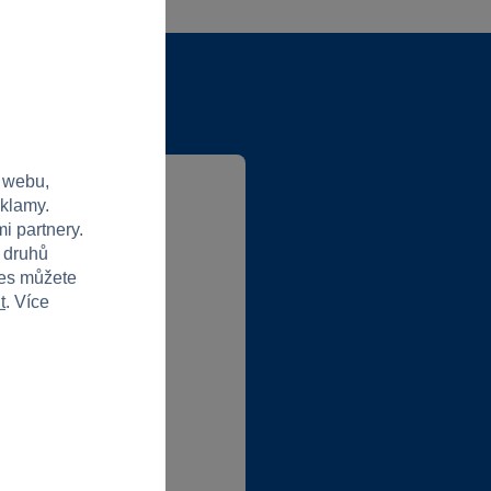
 webu,
eklamy.
i partnery.
h druhů
lubové ceny
ies můžete
t
. Více
abídky od partnerů
t do klubu