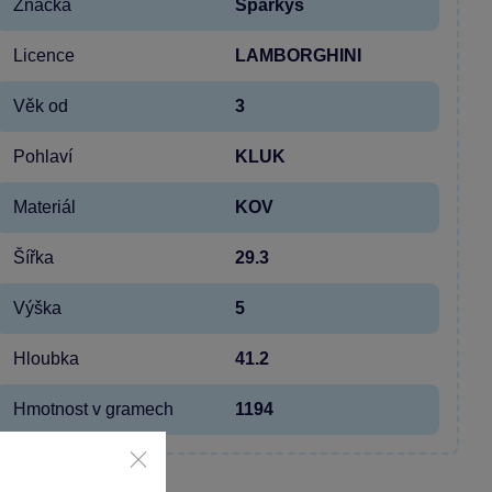
Značka
Sparkys
Licence
LAMBORGHINI
Věk od
3
Pohlaví
KLUK
Materiál
KOV
Šířka
29.3
Výška
5
Hloubka
41.2
Hmotnost v gramech
1194