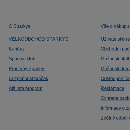
O Sparkys
Vše o nákupu
VELKOOBCHOD SPARKYS
Uživatelské r
Kariéra
Obchodní pod
Sparkys klub
Možnosti plat
Prodejny Sparkys
Možnosti doru
Bezpečnost hraček
Odstoupení o
Affiliate program
Reklamace
Ochrana osob
Informace o z
Zpětný odběr 