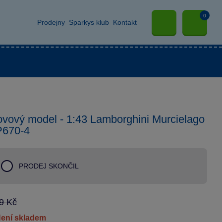
0
Prodejny
Sparkys klub
Kontakt
vový model - 1:43 Lamborghini Murcielago
P670-4
PRODEJ SKONČIL
9 Kč
není skladem