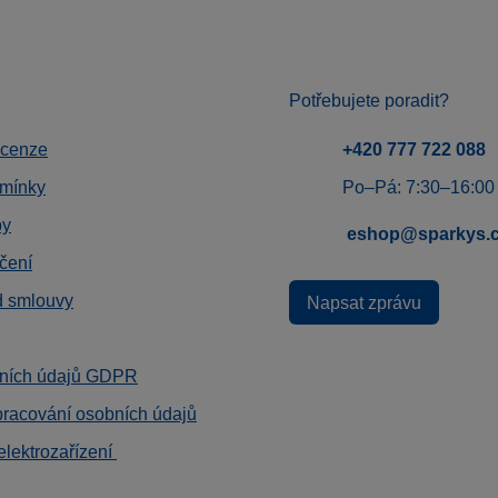
Potřebujete poradit?
ecenze
+420 777 722 088
mínky
Po–Pá: 7:30–16:00
by
eshop@sparkys.
čení
d smlouvy
Napsat zprávu
ních údajů GDPR
pracování osobních údajů
elektrozařízení