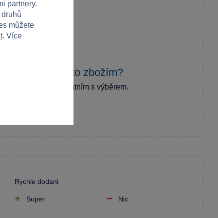
i partnery.
h druhů
ies můžete
t
. Více
zkušenost s tímto zbožím?
ecenzi a pomozte ostatním s výběrem.
Rychle dodani
Super
Nic