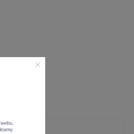
 webu,
eklamy.