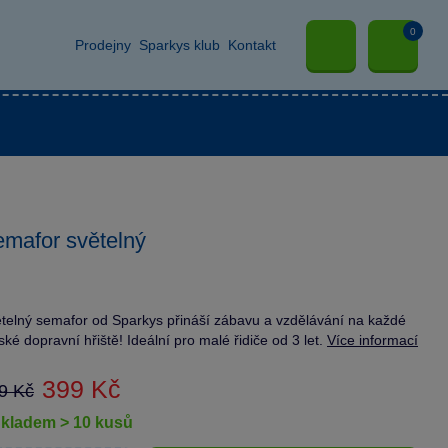
0
Prodejny
Sparkys klub
Kontakt
mafor světelný
telný semafor od Sparkys přináší zábavu a vzdělávání na každé
ské dopravní hřiště! Ideální pro malé řidiče od 3 let.
Více informací
399 Kč
9 Kč
skladem > 10 kusů