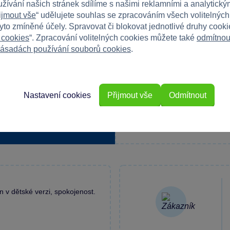
užívání našich stránek sdílíme s našimi reklamními a analytickým
ijmout vše
“ udělujete souhlas se zpracováním všech volitelnýc
tyto zmíněné účely. Spravovat či blokovat jednotlivé druhy cook
 cookies
“. Zpracování volitelných cookies můžete také
odmítnou
ásadách používání souborů cookies
.
Máte 
Napište r
Nastavení cookies
Přijmout vše
Odmítnout
e
 v dětské verzi, spokojenost.