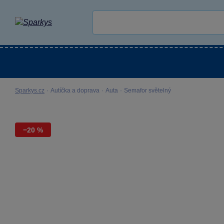
Kategorie
Venkovní hračky
LEGO®
Pro 
Sparkys.cz
·
Autíčka a doprava
·
Auta
·
Semafor světelný
−20 %