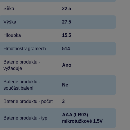
Šířka
22.5
Výška
27.5
Hloubka
15.5
Hmotnost v gramech
514
Baterie produktu -
Ano
vyžaduje
Baterie produktu -
Ne
součást balení
Baterie produktu - počet
3
AAA (LR03)
Baterie produktu - typ
mikrotužkové 1,5V