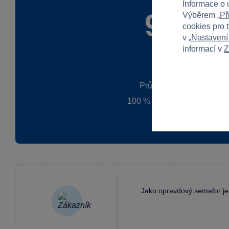
Informace o 
90 %
Výběrem „
Př
cookies pro 
v „
Nastavení
informací v
Z
Průměr z 6 hodnocení
100 % zákazníků doporučuj
Jako opravdový semafor jen