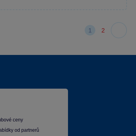
1
2
lubové ceny
abídky od partnerů