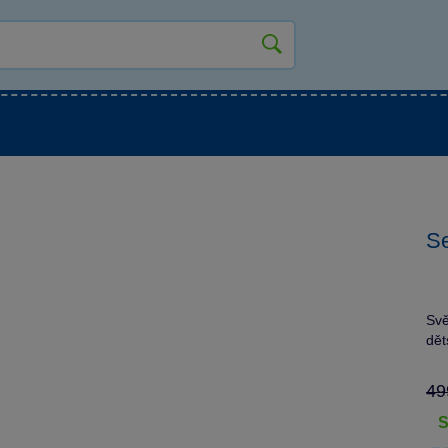
kluky
Pro holky
Pro nejmenší
NOVINKY
Se
Svě
dět
49