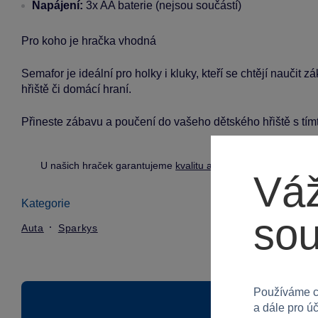
Napájení:
3x AA baterie (nejsou součástí)
Pro koho je hračka vhodná
Semafor je ideální pro holky i kluky, kteří se chtějí naučit
hřiště či domácí hraní.
Přineste zábavu a poučení do vašeho dětského hřiště s tím
U našich hraček garantujeme
kvalitu a bezpečnost
.
Váž
Kategorie
so
Auta
Sparkys
Používáme c
a dále pro ú