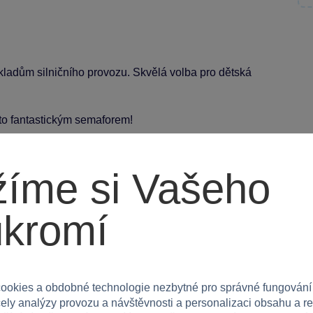
 základům silničního provozu. Skvělá volba pro dětská
to fantastickým semaforem!
íme si Vašeho
ukromí
ookies a obdobné technologie nezbytné pro správné fungování
čely analýzy provozu a návštěvnosti a personalizaci obsahu a r