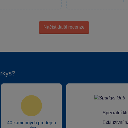
Načíst další recenze
rkys?
Speciální k
Exkluzivní n
40 kamenných prodejen