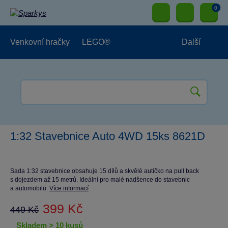
0
Venkovní hračky
LEGO®
Další
Pro kluky
Pro holky
Pro nejmenší
NOVINKY
1:32 Stavebnice Auto 4WD 15ks 8621D
Sada 1:32 stavebnice obsahuje 15 dílů a skvělé autíčko na pull back
s dojezdem až 15 metrů. Ideální pro malé nadšence do stavebnic
a automobilů.
Více informací
399 Kč
449 Kč
skladem > 10 kusů