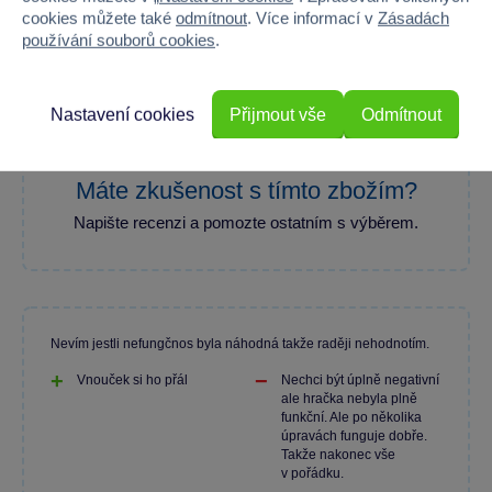
80 %
cookies můžete také
odmítnout
. Více informací v
Zásadách
používání souborů cookies
.
Průměr z 1 hodnocení
100 % zákazníků doporučuje
Nastavení cookies
Přijmout vše
Odmítnout
Máte zkušenost s tímto zbožím?
Napište recenzi a pomozte ostatním s výběrem.
Nevím jestli nefungčnos byla náhodná takže raději nehodnotím.
Vnouček si ho přál
Nechci být úplně negativní
ale hračka nebyla plně
funkční. Ale po několika
úpravách funguje dobře.
Takže nakonec vše
v pořádku.