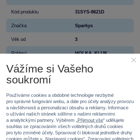
Kód produktu
31SYS-8621D
Značka
Sparkys
Věk od
3
Pohlaví
HOLKA, KLUK
Vážíme si Vašeho
Šířka
31
soukromí
Výška
26
Hloubka
9
Používáme cookies a obdobné technologie nezbytné
pro správné fungování webu, a dále pro účely analýzy provozu
a návštěvnosti a personalizaci obsahu a reklamy. Informace
Hmotnost v gramech
611
o užívání našich stránek sdílíme s našimi reklamními
a analytickými partnery. Výběrem „
Přijmout vše
“ udělujete
souhlas se zpracováním všech volitelných druhů cookies
pro tyto zmíněné účely. Spravovat či blokovat jednotlivé druhy
cookies můžete v „
Nastavení cookies
“. Zpracování volitelných