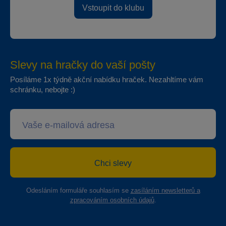
Vstoupit do klubu
Slevy na hračky do vaší pošty
Posíláme 1x týdně akční nabídku hraček. Nezahltíme vám
schránku, nebojte :)
Chci slevy
Odesláním formuláře souhlasím se
zasíláním newsletterů a
zpracováním osobních údajů
.