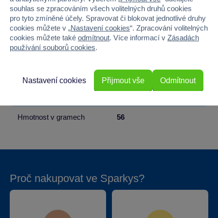
souhlas se zpracováním všech volitelných druhů cookies
Věk od
3
pro tyto zmíněné účely. Spravovat či blokovat jednotlivé druhy
cookies můžete v „
Nastavení cookies
“. Zpracování volitelných
Pohlaví
HOLKA, KLUK
cookies můžete také
odmítnout
. Více informací v
Zásadách
používání souborů cookies
.
Šířka
2
Výška
14
Nastavení cookies
Přijmout vše
Odmítnout
Hloubka
9
Hmotnost v gramech
56
Proč nakupovat ve Sparkys?