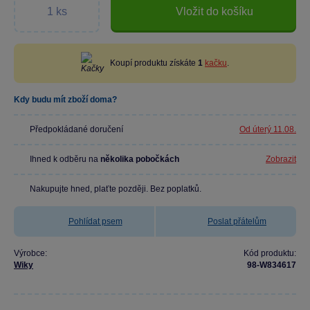
Vložit do košíku
Koupí produktu získáte
1
kačku
.
Kdy budu mít zboží doma?
Předpokládané doručení
Od úterý 11.08.
Ihned k odběru na
několika pobočkách
Zobrazit
Nakupujte hned, plaťte později. Bez poplatků.
Pohlídat psem
Poslat přátelům
Výrobce:
Kód produktu:
Wiky
98-W834617