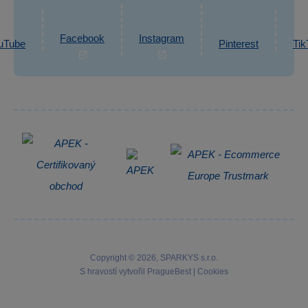
Ochrana osobních údajů GDPR
Napsat zprávu
Informace o zpracování osobních údajů
Facebook
Instagram
uTube
Pinterest
Tik
Zpětný odběr elektrozařízení
Copyright © 2026, SPARKYS s.r.o.
S hravostí vytvořil
PragueBest
|
Cookies