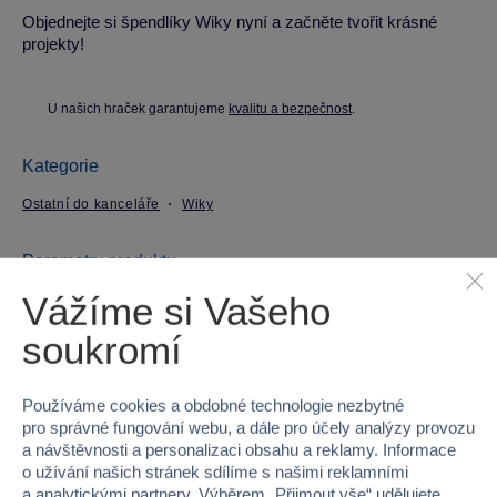
Objednejte si špendlíky Wiky nyní a začněte tvořit krásné
projekty!
U našich hraček garantujeme
kvalitu a bezpečnost
.
Kategorie
Ostatní do kanceláře
Wiky
Parametry produktu
Vážíme si Vašeho
EAN
8590331335237
soukromí
Kód produktu
98-W834617
Používáme cookies a obdobné technologie nezbytné
Značka
Wiky
pro správné fungování webu, a dále pro účely analýzy provozu
a návštěvnosti a personalizaci obsahu a reklamy. Informace
Licence
TOTO
o užívání našich stránek sdílíme s našimi reklamními
a analytickými partnery. Výběrem „
Přijmout vše
“ udělujete