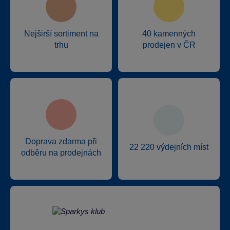
Nejširší sortiment na
40 kamenných
trhu
prodejen v ČR
Doprava zdarma při
22 220 výdejních míst
odběru na prodejnách