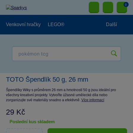
0
Venkovní hračky
LEGO®
Další
Pro kluky
Pro holky
Pro nejmenší
NOVINKY
TOTO Špendlík 50 g, 26 mm
Špendlíky Wiky s průměrem 26 mm a hmotností 50 g jsou ideální pro
všechny kreativní projekty. Vytvořte úžasné umělecké díla nebo
zorganizujte své materiály snadno a efektivně.
Více informací
29 Kč
poslední kus skladem