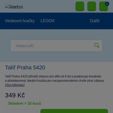
0
Venkovní hračky
LEGO®
Další
Pro kluky
Pro holky
Pro nejmenší
NOVINKY
Talíř Praha 5420
Talíř Praha 5420 přináší zábavu pro děti od 6 let a podporuje kreativitu
a představivost. Ideální hračka pro nezapomenutelné chvíle plné zábavy.
Více informací
349 Kč
skladem > 10 kusů