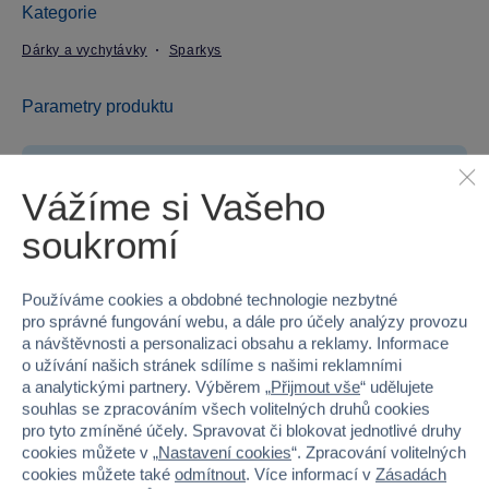
Kategorie
Dárky a vychytávky
Sparkys
Parametry produktu
EAN
8592525054207
Vážíme si Vašeho
Kód produktu
38F-05420
soukromí
Značka
Sparkys
Používáme cookies a obdobné technologie nezbytné
Věk od
6
pro správné fungování webu, a dále pro účely analýzy provozu
a návštěvnosti a personalizaci obsahu a reklamy. Informace
Pohlaví
HOLKA, KLUK
o užívání našich stránek sdílíme s našimi reklamními
a analytickými partnery. Výběrem „
Přijmout vše
“ udělujete
Šířka
21
souhlas se zpracováním všech volitelných druhů cookies
pro tyto zmíněné účely. Spravovat či blokovat jednotlivé druhy
cookies můžete v „
Nastavení cookies
“. Zpracování volitelných
Výška
21
cookies můžete také
odmítnout
. Více informací v
Zásadách