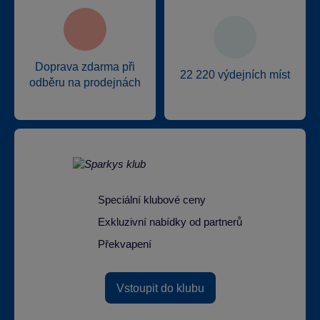
Doprava zdarma při
22 220 výdejních míst
odběru na prodejnách
Speciální klubové ceny
Exkluzivní nabídky od partnerů
Překvapení
Vstoupit do klubu