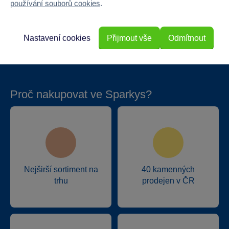
používání souborů cookies
.
Hloubka
5
Hmotnost v gramech
0
Nastavení cookies
Přijmout vše
Odmítnout
Proč nakupovat ve Sparkys?
Nejširší sortiment na
40 kamenných
trhu
prodejen v ČR