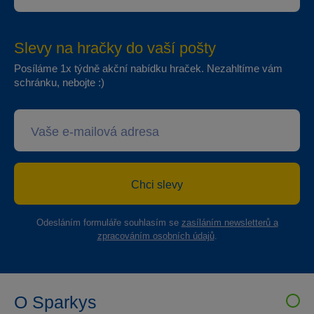
Slevy na hračky do vaší pošty
Posíláme 1x týdně akční nabídku hraček. Nezahltíme vám
schránku, nebojte :)
Chci slevy
Odesláním formuláře souhlasím se
zasíláním newsletterů a
zpracováním osobních údajů
.
O Sparkys