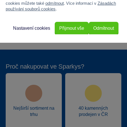
cookies můžete také
odmítnout
. Více informací v
Zásadách
Výška
15
používání souborů cookies
.
Hloubka
0.1
Nastavení cookies
Přijmout vše
Odmítnout
Hmotnost v gramech
18
Proč nakupovat ve Sparkys?
Nejširší sortiment na
40 kamenných
trhu
prodejen v ČR