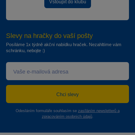
Vstoupit do klubu
Slevy na hračky do vaší pošty
Posíláme 1x týdně akční nabídku hraček. Nezahltíme vám
schránku, nebojte :)
Chci slevy
Odesláním formuláře souhlasím se
zasíláním newsletterů a
zpracováním osobních údajů
.