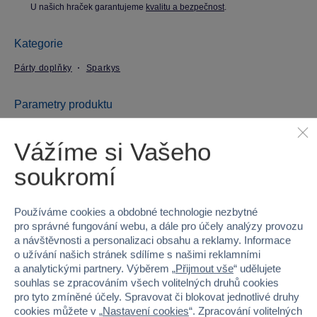
U našich hraček garantujeme
kvalitu a bezpečnost
.
Kategorie
Párty doplňky
Sparkys
Parametry produktu
Vážíme si Vašeho
EAN
6937672301958
soukromí
Kód produktu
23K-A0003
Značka
Sparkys
Používáme cookies a obdobné technologie nezbytné
pro správné fungování webu, a dále pro účely analýzy provozu
Věk od
6
a návštěvnosti a personalizaci obsahu a reklamy. Informace
o užívání našich stránek sdílíme s našimi reklamními
a analytickými partnery. Výběrem „
Přijmout vše
“ udělujete
Pohlaví
HOLKA, KLUK
souhlas se zpracováním všech volitelných druhů cookies
pro tyto zmíněné účely. Spravovat či blokovat jednotlivé druhy
Šířka
11
cookies můžete v „
Nastavení cookies
“. Zpracování volitelných