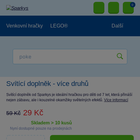
0
Venkovní hračky
LEGO®
Další
Pro kluky
Pro holky
Pro nejmenší
NOVINKY
Svítící doplněk - více druhů
Svítící doplněk od Sparkys je ideální hračkou pro děti od 7 let, která přináší
nejen zábavu, ale i kouzelné okamžiky světelných efektů.
Více informací
29 Kč
59 Kč
skladem > 10 kusů
Nyní dostupné pouze na prodejnách