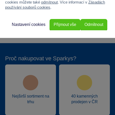
cookies můžete také
odmítnout
. Více informací v
Zásadách
Výška
17
používání souborů cookies
.
Hloubka
1.3
Nastavení cookies
Přijmout vše
Odmítnout
Hmotnost v gramech
25
Proč nakupovat ve Sparkys?
Nejširší sortiment na
40 kamenných
trhu
prodejen v ČR