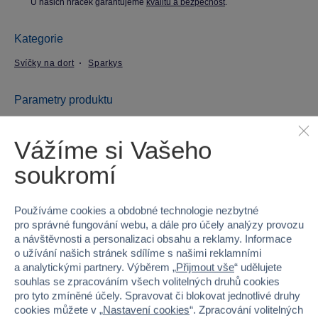
U našich hraček garantujeme
kvalitu a bezpečnost
.
Kategorie
Svíčky na dort
Sparkys
Parametry produktu
EAN
8592525058762
Vážíme si Vašeho
soukromí
Kód produktu
40F-624033B
Značka
Sparkys
Používáme cookies a obdobné technologie nezbytné
pro správné fungování webu, a dále pro účely analýzy provozu
Věk od
3
a návštěvnosti a personalizaci obsahu a reklamy. Informace
o užívání našich stránek sdílíme s našimi reklamními
Pohlaví
KLUK
a analytickými partnery. Výběrem „
Přijmout vše
“ udělujete
souhlas se zpracováním všech volitelných druhů cookies
pro tyto zmíněné účely. Spravovat či blokovat jednotlivé druhy
Šířka
10
cookies můžete v „
Nastavení cookies
“. Zpracování volitelných