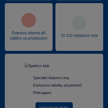
Doprava zdarma při
22 220 výdejních míst
odběru na prodejnách
Speciální klubové ceny
Exkluzivní nabídky od partnerů
Překvapení
Vstoupit do klubu