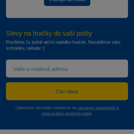
Slevy na hračky do vaší pošty
Posíláme 1x týdně akční nabídku hraček. Nezahltíme vám
schránku, nebojte :)
Chci slevy
Odesláním formuláře souhlasím se
zasíláním newsletterů a
zpracováním osobních údajů
.