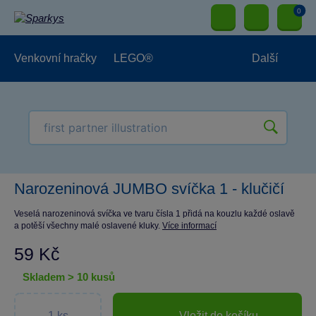
0
Venkovní hračky
LEGO®
Další
Pro kluky
Pro holky
Pro nejmenší
NOVINKY
Narozeninová JUMBO svíčka 1 - klučičí
Veselá narozeninová svíčka ve tvaru čísla 1 přidá na kouzlu každé oslavě
a potěší všechny malé oslavené kluky.
Více informací
59 Kč
skladem > 10 kusů
Vložit do košíku