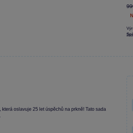
99
Výr
Sp
 která oslavuje 25 let úspěchů na prkně! Tato sada
.