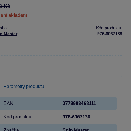
9 Kč
není skladem
obce:
Kód produktu:
in Master
976-6067138
Parametry produktu
EAN
0778988468111
Kód produktu
976-6067138
Značka
Spin Master