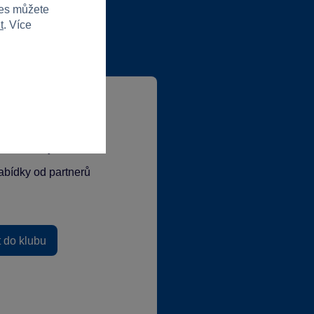
ies můžete
t
. Více
lubové ceny
abídky od partnerů
t do klubu