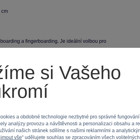
5 cm
eboarding a fingerboarding. Je ideální volbou pro
ou edicí Tech Deck a zažijte radost z tvorby
íme si Vašeho
ukromí
ookies a obdobné technologie nezbytné pro správné fungování
čely analýzy provozu a návštěvnosti a personalizaci obsahu a r
užívání našich stránek sdílíme s našimi reklamními a analytickým
ijmout vše
“ udělujete souhlas se zpracováním všech volitelnýc