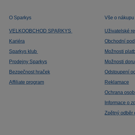
O Sparkys
Vše o nákupu
VELKOOBCHOD SPARKYS
Uživatelské r
Kariéra
Obchodní pod
Sparkys klub
Možnosti plat
Prodejny Sparkys
Možnosti doru
Bezpečnost hraček
Odstoupení o
Affiliate program
Reklamace
Ochrana osob
Informace o z
Zpětný odběr 