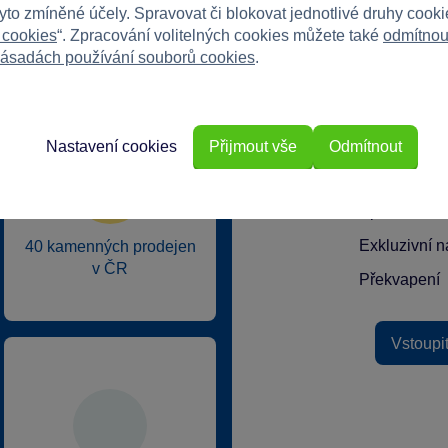
tyto zmíněné účely. Spravovat či blokovat jednotlivé druhy cook
 cookies
“. Zpracování volitelných cookies můžete také
odmítnou
ásadách používání souborů cookies
.
rkys?
Nastavení cookies
Přijmout vše
Odmítnout
Speciální k
Exkluzivní n
40 kamenných prodejen
v ČR
Překvapení
Vstoupi