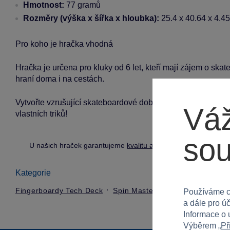
Hmotnost:
77 gramů
Rozměry (výška x šířka x hloubka):
25.4 x 40.64 x 4.4
Pro koho je hračka vhodná
Hračka je určena pro kluky od 6 let, kteří mají zájem o skat
hraní doma i na cestách.
Vytvořte vzrušující skateboardové dobrodružství s limitovan
Váž
vlastních triků!
so
U našich hraček garantujeme
kvalitu a bezpečnost
.
Kategorie
Fingerboardy Tech Deck
Spin Master
Používáme c
a dále pro ú
Informace o 
Výběrem „
Př