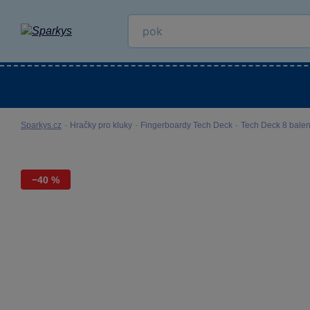
Kategorie
Venkovní hračky
LEGO®
Pro 
Sparkys.cz
·
Hračky pro kluky
·
Fingerboardy Tech Deck
·
Tech Deck 8 balen
−40 %