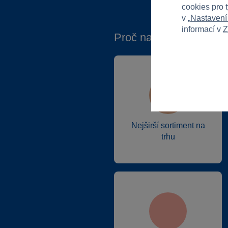
cookies pro 
v „
Nastavení
informací v
Z
Proč nakupovat ve Spa
Nejširší sortiment na
trhu