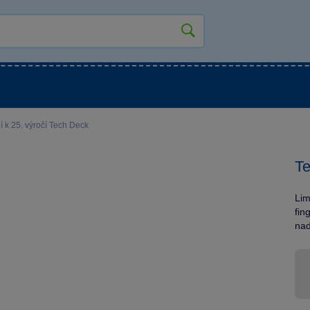
kluky
Pro holky
Pro nejmenší
NOVINKY
í k 25. výročí Tech Deck
Te
Lim
fin
nad