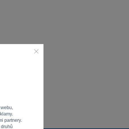
 webu,
eklamy.
i partnery.
h druhů