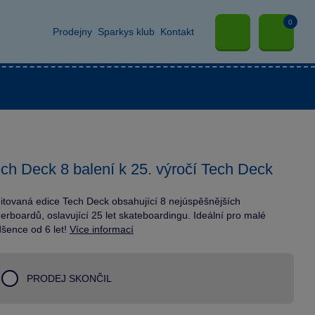
0
Prodejny
Sparkys klub
Kontakt
ch Deck 8 balení k 25. výročí Tech Deck
itovaná edice Tech Deck obsahující 8 nejúspěšnějších
gerboardů, oslavující 25 let skateboardingu. Ideální pro malé
šence od 6 let!
Více informací
PRODEJ SKONČIL