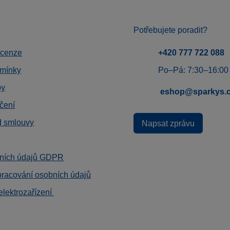
Potřebujete poradit?
ecenze
+420 777 722 088
mínky
Po–Pá: 7:30–16:00
by
eshop@sparkys.
čení
d smlouvy
Napsat zprávu
ních údajů GDPR
pracování osobních údajů
elektrozařízení