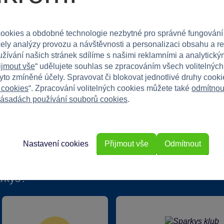
y a učení!
ookies a obdobné technologie nezbytné pro správné fungování
čely analýzy provozu a návštěvnosti a personalizaci obsahu a r
užívání našich stránek sdílíme s našimi reklamními a analytickým
ijmout vše
“ udělujete souhlas se zpracováním všech volitelnýc
tyto zmíněné účely. Spravovat či blokovat jednotlivé druhy cook
 cookies
“. Zpracování volitelných cookies můžete také
odmítnou
ásadách používání souborů cookies
.
Nastavení cookies
Přijmout vše
Odmítnout
rkys?