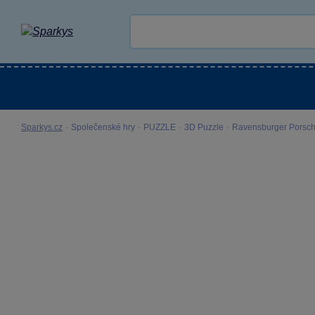
Kategorie
Venkovní hračky
LEGO®
Pro 
Sparkys.cz
·
Společenské hry
·
PUZZLE
·
3D Puzzle
·
Ravensburger Porsch