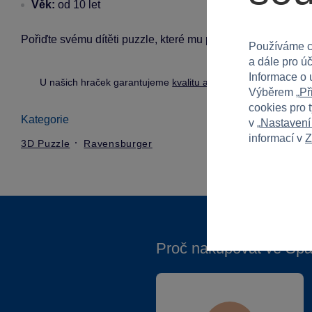
Věk:
od 10 let
Pořiďte svému dítěti puzzle, které mu přinese hodiny zábav
Používáme c
a dále pro ú
Informace o 
U našich hraček garantujeme
kvalitu a bezpečnost
.
Výběrem „
Př
cookies pro 
Kategorie
v „
Nastavení
informací v
Z
3D Puzzle
Ravensburger
Proč nakupovat ve Spa