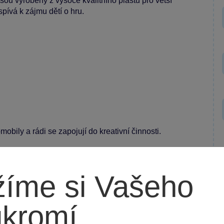
jsou vyrobeny z vysoce kvalitního plastu pro větší
ispívá k zájmu dětí o hru.
mobily a rádi se zapojují do kreativní činnosti.
íme si Vašeho
ukromí