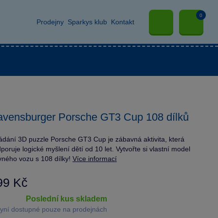
0
Prodejny
Sparkys klub
Kontakt
vensburger Porsche GT3 Cup 108 dílků
ádání 3D puzzle Porsche GT3 Cup je zábavná aktivita, která
poruje logické myšlení dětí od 10 let. Vytvořte si vlastní model
vného vozu s 108 dílky!
Více informací
99 Kč
poslední kus skladem
yní dostupné pouze na prodejnách