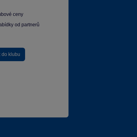
lubové ceny
abídky od partnerů
t do klubu