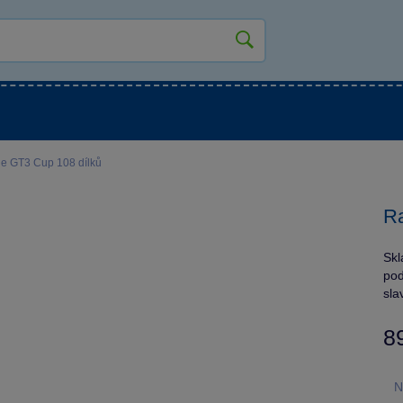
kluky
Pro holky
Pro nejmenší
NOVINKY
e GT3 Cup 108 dílků
Ra
Skl
pod
sla
8
N