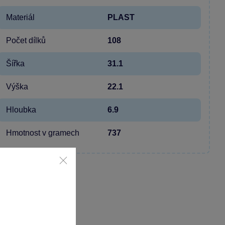
Materiál
PLAST
Počet dílků
108
Šířka
31.1
Výška
22.1
Hloubka
6.9
Hmotnost v gramech
737