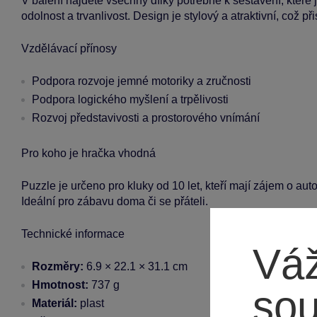
V balení najdete všechny dílky potřebné k sestavení, které 
odolnost a trvanlivost. Design je stylový a atraktivní, což př
Vzdělávací přínosy
Podpora rozvoje jemné motoriky a zručnosti
Podpora logického myšlení a trpělivosti
Rozvoj představivosti a prostorového vnímání
Pro koho je hračka vhodná
Puzzle je určeno pro kluky od 10 let, kteří mají zájem o auto
Ideální pro zábavu doma či se přáteli.
Technické informace
Váž
Rozměry:
6.9 × 22.1 × 31.1 cm
Hmotnost:
737 g
so
Materiál:
plast