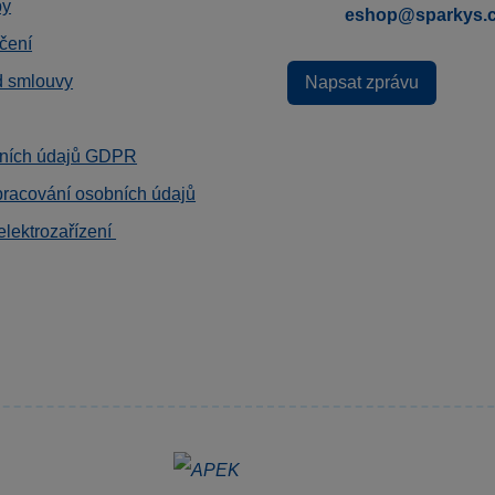
by
eshop@sparkys.
čení
d smlouvy
Napsat zprávu
ních údajů GDPR
pracování osobních údajů
elektrozařízení