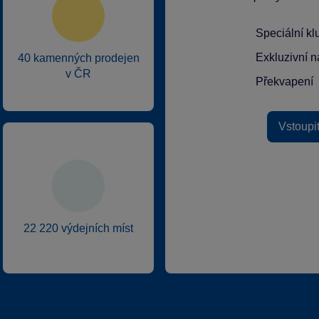
Speciální k
Exkluzivní n
40 kamenných prodejen
v ČR
Překvapení
Vstoupi
22 220 výdejních míst