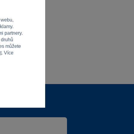
 webu,
eklamy.
i partnery.
h druhů
ies můžete
t
. Více