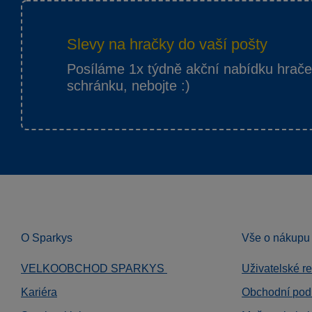
Slevy na hračky do vaší pošty
Posíláme 1x týdně akční nabídku hrač
schránku, nebojte :)
O Sparkys
Vše o nákupu
VELKOOBCHOD SPARKYS
Uživatelské r
Kariéra
Obchodní pod