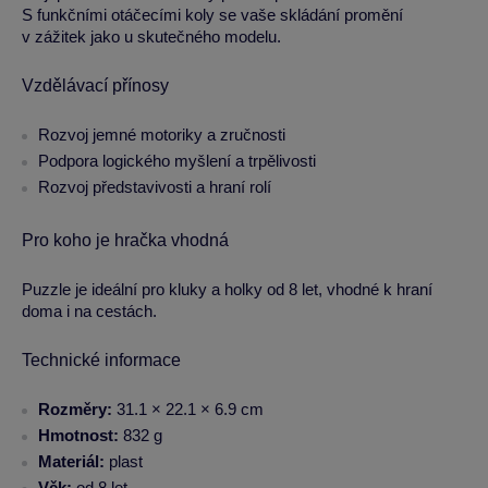
S funkčními otáčecími koly se vaše skládání promění
v zážitek jako u skutečného modelu.
Vzdělávací přínosy
Rozvoj jemné motoriky a zručnosti
Podpora logického myšlení a trpělivosti
Rozvoj představivosti a hraní rolí
Pro koho je hračka vhodná
Puzzle je ideální pro kluky a holky od 8 let, vhodné k hraní
doma i na cestách.
Technické informace
Rozměry:
31.1 × 22.1 × 6.9 cm
Hmotnost:
832 g
Materiál:
plast
Věk:
od 8 let