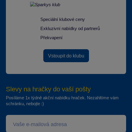
Speciální klubové ceny
Exkluzivní nabídky od partnerů
Překvapení
Vstoupit do klubu
Slevy na hračky do vaší pošty
Posíláme 1x týdně akční nabídku hraček. Nezahltíme vám
schránku, nebojte :)