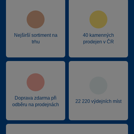
Nejširší sortiment na
40 kamenných
trhu
prodejen v ČR
Doprava zdarma při
22 220 výdejních míst
odběru na prodejnách