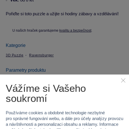
Pořiďte si toto puzzle a užijte si hodiny zábavy a vzdělávání!
U našich hraček garantujeme
kvalitu a bezpečnost
.
Kategorie
3D Puzzle
Ravensburger
Parametry produktu
Vážíme si Vašeho
EAN
4005556112845
soukromí
Kód produktu
958-112845
Značka
Ravensburger
Používáme cookies a obdobné technologie nezbytné
pro správné fungování webu, a dále pro účely analýzy provozu
a návštěvnosti a personalizaci obsahu a reklamy. Informace
Licence
DODGE