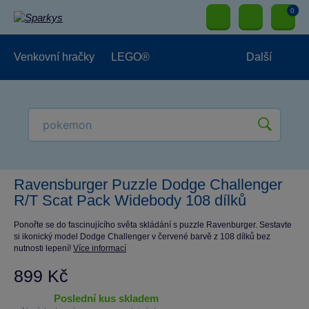
0
Venkovní hračky
LEGO®
Další
Pro kluky
Pro holky
Pro nejmenší
NOVINKY
Ravensburger Puzzle Dodge Challenger
R/T Scat Pack Widebody 108 dílků
Ponořte se do fascinujícího světa skládání s puzzle Ravenburger. Sestavte
si ikonický model Dodge Challenger v červené barvě z 108 dílků bez
nutnosti lepení!
Více informací
899 Kč
poslední kus skladem