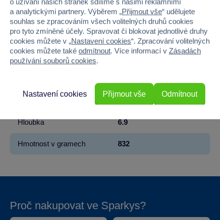
o užívání našich stránek sdílíme s našimi reklamními
a analytickými partnery. Výběrem „
Přijmout vše
“ udělujete
Věk od
10
souhlas se zpracováním všech volitelných druhů cookies
pro tyto zmíněné účely. Spravovat či blokovat jednotlivé druhy
Pohlaví
KLUK
cookies můžete v „
Nastavení cookies
“. Zpracování volitelných
cookies můžete také
odmítnout
. Více informací v
Zásadách
Počet dílků
108
používání souborů cookies
.
Šířka
31.1
Nastavení cookies
Přijmout vše
Odmítnout
Výška
22.1
Hloubka
6.9
Hmotnost v gramech
832
Proč nakupovat ve Sparkys?