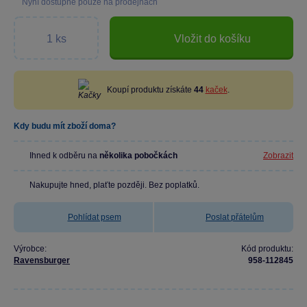
Nyní dostupné pouze na prodejnách
Vložit do košíku
Koupí produktu získáte
44
kaček
.
Kdy budu mít zboží doma?
Ihned k odběru na
několika pobočkách
Zobrazit
Nakupujte hned, plaťte později. Bez poplatků.
Pohlídat psem
Poslat přátelům
Výrobce:
Kód produktu:
Ravensburger
958-112845