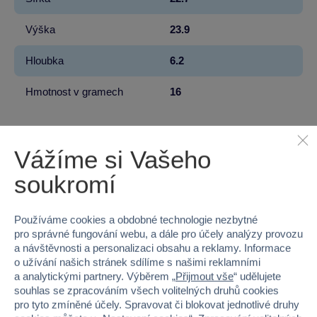
Výška
23.9
Hloubka
6.2
Hmotnost v gramech
16
Vážíme si Vašeho
soukromí
Proč nakupovat ve Sparkys?
Používáme cookies a obdobné technologie nezbytné
pro správné fungování webu, a dále pro účely analýzy provozu
a návštěvnosti a personalizaci obsahu a reklamy. Informace
o užívání našich stránek sdílíme s našimi reklamními
a analytickými partnery. Výběrem „
Přijmout vše
“ udělujete
Nejširší sortiment na
40 kamenných
souhlas se zpracováním všech volitelných druhů cookies
trhu
prodejen v ČR
pro tyto zmíněné účely. Spravovat či blokovat jednotlivé druhy