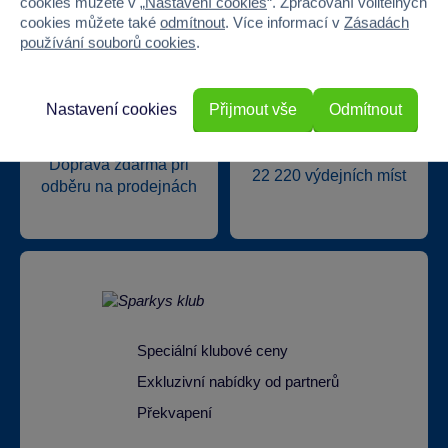
cookies můžete v „
Nastavení cookies
“. Zpracování volitelných
cookies můžete také
odmítnout
. Více informací v
Zásadách
používání souborů cookies
.
Nastavení cookies
Přijmout vše
Odmítnout
Doprava zdarma při
22 220 výdejních míst
odběru na prodejnách
Speciální klubové ceny
Exkluzivní nabídky od partnerů
Překvapení