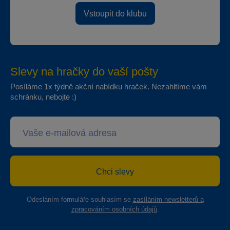
Vstoupit do klubu
Slevy na hračky do vaší pošty
Posíláme 1x týdně akční nabídku hraček. Nezahltíme vám
schránku, nebojte :)
Chci slevy
Odesláním formuláře souhlasím se
zasíláním newsletterů a
zpracováním osobních údajů
.