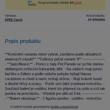
Koupí produktu získáte
14
kaček
.
Výrobce:
Kód produktu:
EPEE Czech
97-EP02905
Popis produktu
**Konkrétní variantu nelze vybrat, zasíláme podle aktuálních
sladových zásob!** **Celkový počet variant: 9** ------------------
- **Specifikace:** - Poníci z řady Pet Parade se rychle stanou
oblíbenými zvířecími kamarády dětí. - Na zádech mají poníci
tlačítko s čidlem a podle vašeho pohybu hýbají hlavou
i ocáskem a chodí a navíc mrkají očima. - Mají krásné husté
a dlouhé hřívy a ocasy. - Poník umí také zvednout mrkvičku. -
Součástí balení je vodítko, které lze připnout za uzdu a vzít tak
poníka na procházku. - Vhodně pro děti od 3 let. ------------------
- **Balení obsahuje:** - 1 figurku poníka - vodítko - mrkvičku
U našich hraček garantujeme
kvalitu a bezpečnost
.