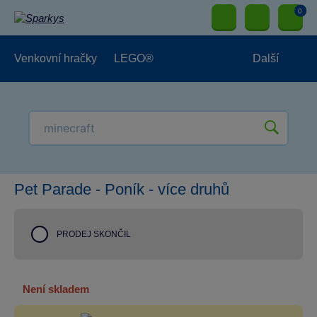
0
Venkovní hračky
LEGO®
Další
Pro kluky
Pro holky
Pro nejmenší
NOVINKY
Pet Parade - Poník - více druhů
PRODEJ SKONČIL
není skladem