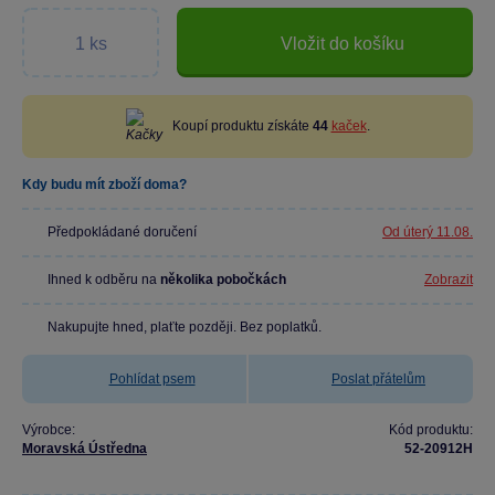
Vložit do košíku
Koupí produktu získáte
44
kaček
.
Kdy budu mít zboží doma?
Předpokládané doručení
Od úterý 11.08.
Ihned k odběru na
několika pobočkách
Zobrazit
Nakupujte hned, plaťte později. Bez poplatků.
Pohlídat psem
Poslat přátelům
Výrobce:
Kód produktu:
Moravská Ústředna
52-20912H