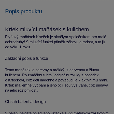
Popis produktu
Krtek mluvící maňásek s kulichem
Plyšový maňásek Krteček je skvělým společníkem pro malé
dobrodruhy! S mluvící funkcí přináší zábavu a radost, a to již
od věku 1 roku.
Základní popis a funkce
Tento maňásek je barevný a měkký, s červenou a žlutou
kulichem. Po zmáčknutí hrají originální zvuky z pohádek
o Krtečkovi, což děti nadchne a povzbudí je k aktivnímu hraní.
Krtek má jemné vycpání a jeho oči jsou vyšívané, což přidává
na jeho roztomilosti.
Obsah balení a design
V balení najdete plyšového Krtečka s vyjímatelným zvukovým