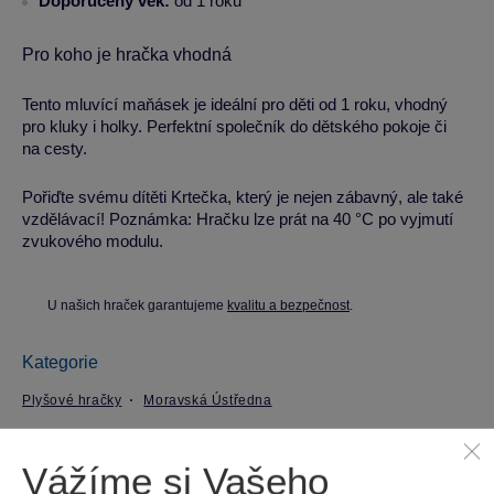
Doporučený věk:
od 1 roku
Pro koho je hračka vhodná
Tento mluvící maňásek je ideální pro děti od 1 roku, vhodný
pro kluky i holky. Perfektní společník do dětského pokoje či
na cesty.
Pořiďte svému dítěti Krtečka, který je nejen zábavný, ale také
vzdělávací! Poznámka: Hračku lze prát na 40 °C po vyjmutí
zvukového modulu.
U našich hraček garantujeme
kvalitu a bezpečnost
.
Kategorie
Plyšové hračky
Moravská Ústředna
Parametry produktu
Vážíme si Vašeho