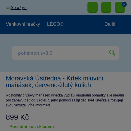
0
Venkovní hračky
LEGO®
Další
Pro kluky
Pro holky
Pro nejmenší
NOVINKY
Moravská Ústředna - Krtek mluvící
maňásek, červeno-žlutý kulich
Roztomilý plyšový maňásek Krtečka vypráví originální pohádky a je ideální
pro zábavu dětí od 1 roku. S jeho pomocí zažijí děti svět Krtečka a rozvíjejí
svou fantazii.
Více informací
899 Kč
poslední kus skladem