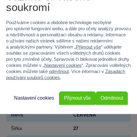
soukromí
EAN
8590121500333
Kód produktu
52-20912H
Používáme cookies a obdobné technologie nezbytné
pro správné fungování webu, a dále pro účely analýzy provozu
Značka
Moravská Ústředna
a návštěvnosti a personalizaci obsahu a reklamy. Informace
o užívání našich stránek sdílíme s našimi reklamními
a analytickými partnery. Výběrem „
Přijmout vše
“ udělujete
Licence
Zdeněk Miler
souhlas se zpracováním všech volitelných druhů cookies
pro tyto zmíněné účely. Spravovat či blokovat jednotlivé druhy
Řada
Krteček
cookies můžete v „
Nastavení cookies
“. Zpracování volitelných
cookies můžete také
odmítnout
. Více informací v
Zásadách
Věk od
1
používání souborů cookies
.
Pohlaví
HOLKA, KLUK
Nastavení cookies
Přijmout vše
Odmítnout
Materiál
PLYŠ
Barva
ČERVENÁ
Šířka
27