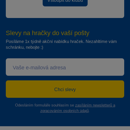
Vstoupit do klubu
Slevy na hračky do vaší pošty
Posíláme 1x týdně akční nabídku hraček. Nezahltíme vám
schránku, nebojte :)
Chci slevy
Odesláním formuláře souhlasím se
zasíláním newsletterů a
zpracováním osobních údajů
.