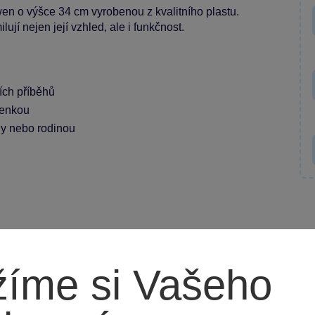
 o výšce 34 cm vyrobenou z kvalitního plastu.
ují nejen její vzhled, ale i funkčnost.
ních příběhů
nenkou
dy nebo rodinou
íme si Vašeho