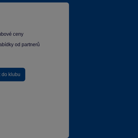
lubové ceny
abídky od partnerů
t do klubu