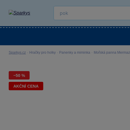
Kategorie
Venkovní hračky
LEGO®
Pro 
Sparkys.cz
·
Hračky pro holky
·
Panenky a miminka
·
Mořská panna Mermaz
−50 %
AKČNÍ CENA