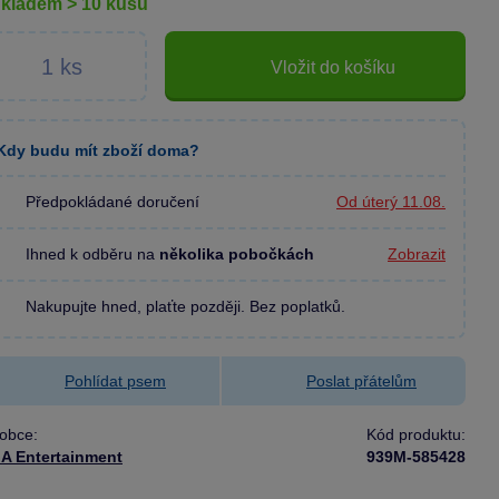
skladem > 10 kusů
Vložit do košíku
Kdy budu mít zboží doma?
Předpokládané doručení
Od úterý 11.08.
Ihned k odběru na
několika pobočkách
Zobrazit
Nakupujte hned, plaťte později. Bez poplatků.
Pohlídat psem
Poslat přátelům
obce:
Kód produktu:
A Entertainment
939M-585428