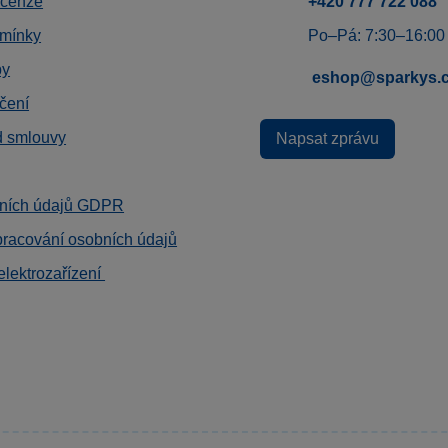
ecenze
+420 777 722 088
mínky
Po–Pá: 7:30–16:00
by
eshop@sparkys.
čení
d smlouvy
Napsat zprávu
ních údajů GDPR
pracování osobních údajů
elektrozařízení