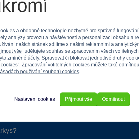
ukromí
y a kouzelné dobrodružství. Vhodná je od 3 let věku
hrátkách.
ookies a obdobné technologie nezbytné pro správné fungování
r Gwen ještě dnes! Poznámka: Ocas mění barvu při
čely analýzy provozu a návštěvnosti a personalizaci obsahu a r
užívání našich stránek sdílíme s našimi reklamními a analytickým
ijmout vše
“ udělujete souhlas se zpracováním všech volitelnýc
tyto zmíněné účely. Spravovat či blokovat jednotlivé druhy cook
 cookies
“. Zpracování volitelných cookies můžete také
odmítnou
ásadách používání souborů cookies
.
Nastavení cookies
Přijmout vše
Odmítnout
rkys?