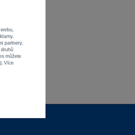
 webu,
eklamy.
i partnery.
h druhů
ies můžete
t
. Více