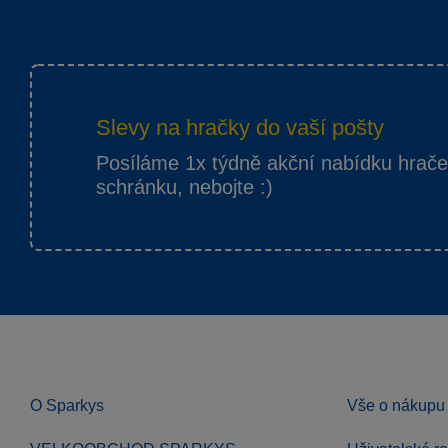
Slevy na hračky do vaší pošty
Posíláme 1x týdně akční nabídku hrač
schránku, nebojte :)
O Sparkys
Vše o nákupu