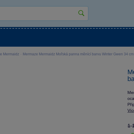
kluky
Pro holky
Pro nejmenší
NOVINKY
e Mermaidz
·
Mermaze Mermaidz Mořská panna měnící barvu Winter Gwen 34 cm
M
ba
Mer
oca
Při
Víc
1 