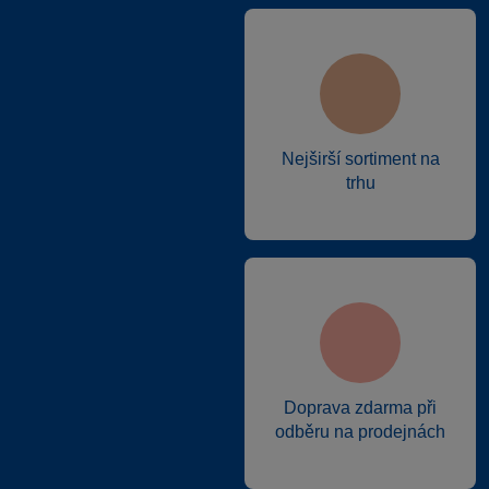
Nejširší sortiment na
trhu
Doprava zdarma při
odběru na prodejnách