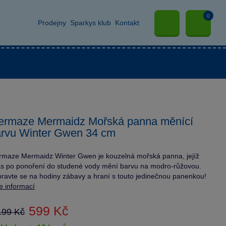
0
Prodejny
Sparkys klub
Kontakt
ermaze Mermaidz Mořská panna měnící
rvu Winter Gwen 34 cm
maze Mermaidz Winter Gwen je kouzelná mořská panna, jejíž
s po ponoření do studené vody mění barvu na modro-růžovou.
pravte se na hodiny zábavy a hraní s touto jedinečnou panenkou!
e informací
599 Kč
199 Kč