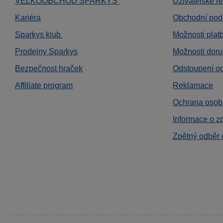
VELKOOBCHOD SPARKYS
Uživatelské r
Kariéra
Obchodní pod
Sparkys klub
Možnosti plat
Prodejny Sparkys
Možnosti doru
Bezpečnost hraček
Odstoupení o
Affiliate program
Reklamace
Ochrana osob
Informace o z
Zpětný odběr 