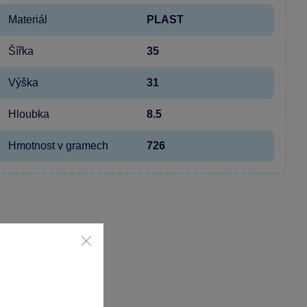
Materiál
PLAST
Šířka
35
Výška
31
Hloubka
8.5
Hmotnost v gramech
726