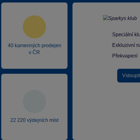
Speciální k
Exkluzivní n
40 kamenných prodejen
v ČR
Překvapení
Vstoupi
22 220 výdejních míst