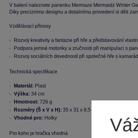
V balení naleznete panenku Mermaze Mermaidz Winter Gwen
Díky preciznímu designu a detailnímu provedení si děti zamil
Vzdělávací přínosy
Rozvoj kreativity a fantazie při hře a představování vlast
Podpora jemné motoriky a zručnosti při manipulaci s pa
Rozvoj sociálních dovedností při společné hře s kamará
Technická specifikace
Materiál:
Plast
Výška:
34 cm
Hmotnost:
726 g
Rozměry (Š x V x H):
35 x 31 x 8.5 cm
Váž
Vhodné pro:
Holky
Pro koho je hračka vhodná