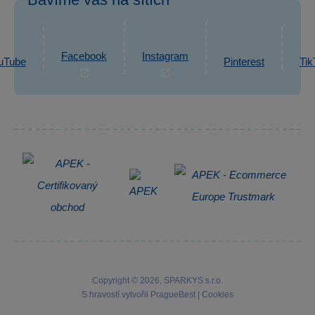
eshop@sparkys.cz
Reklamace
Ochrana osobních údajů GDPR
Napsat zprávu
Informace o zpracování osobních údajů
Facebook
Instagram
uTube
Pinterest
Tik
Zpětný odběr elektrozařízení
Copyright © 2026, SPARKYS s.r.o.
S hravostí vytvořil
PragueBest
|
Cookies