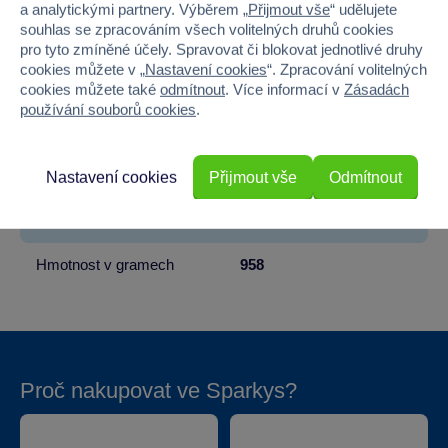
Věk od
3
a analytickými partnery. Výběrem „
Přijmout vše
“ udělujete
souhlas se zpracováním všech volitelných druhů cookies
Pohlaví
HOLKA, KLUK
pro tyto zmíněné účely. Spravovat či blokovat jednotlivé druhy
cookies můžete v „
Nastavení cookies
“. Zpracování volitelných
Materiál
PLAST
cookies můžete také
odmítnout
. Více informací v
Zásadách
používání souborů cookies
.
Šířka
5.5
Výška
15
Nastavení cookies
Přijmout vše
Odmítnout
Hloubka
5.5
Hmotnost v gramech
958
Proč nakupovat ve Sparkys?