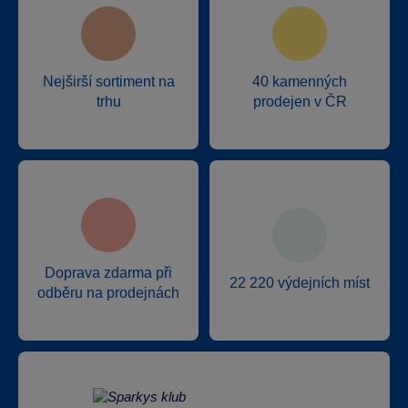
Nejširší sortiment na
40 kamenných
trhu
prodejen v ČR
Doprava zdarma při
22 220 výdejních míst
odběru na prodejnách