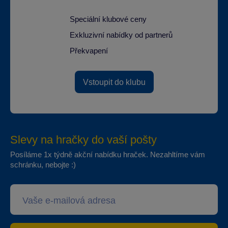
Speciální klubové ceny
Exkluzivní nabídky od partnerů
Překvapení
Vstoupit do klubu
Slevy na hračky do vaší pošty
Posíláme 1x týdně akční nabídku hraček. Nezahltíme vám
schránku, nebojte :)