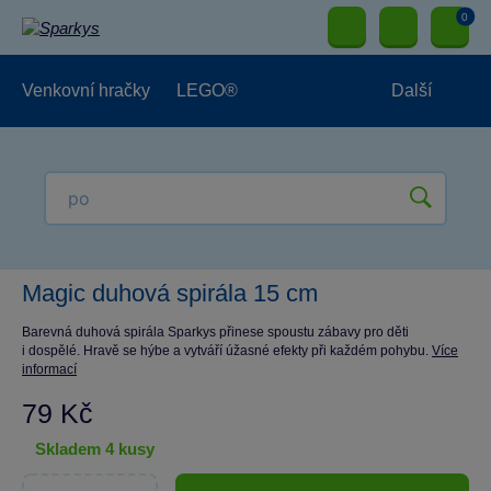
0
Venkovní hračky
LEGO®
Další
Pro kluky
Pro holky
Pro nejmenší
NOVINKY
Magic duhová spirála 15 cm
Barevná duhová spirála Sparkys přinese spoustu zábavy pro děti
i dospělé. Hravě se hýbe a vytváří úžasné efekty při každém pohybu.
Více
informací
79 Kč
skladem 4 kusy