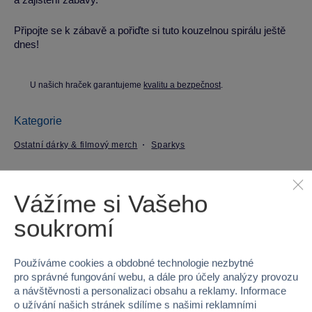
Připojte se k zábavě a pořiďte si tuto kouzelnou spirálu ještě
dnes!
U našich hraček garantujeme
kvalitu a bezpečnost
.
Kategorie
Ostatní dárky & filmový merch
Sparkys
Parametry produktu
Vážíme si Vašeho
soukromí
EAN
8592525868996
Kód produktu
31SY-710-357
Používáme cookies a obdobné technologie nezbytné
pro správné fungování webu, a dále pro účely analýzy provozu
Značka
Sparkys
a návštěvnosti a personalizaci obsahu a reklamy. Informace
o užívání našich stránek sdílíme s našimi reklamními