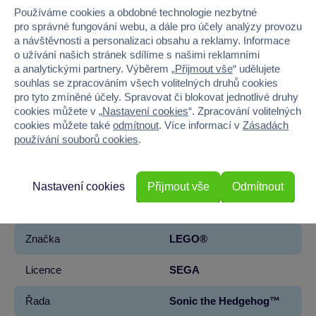
Používáme cookies a obdobné technologie nezbytné
pro správné fungování webu, a dále pro účely analýzy provozu
a návštěvnosti a personalizaci obsahu a reklamy. Informace
U našich hraček garantujeme
kvalitu a bezpečnost
.
o užívání našich stránek sdílíme s našimi reklamními
a analytickými partnery. Výběrem „
Přijmout vše
“ udělujete
Kategorie
souhlas se zpracováním všech volitelných druhů cookies
pro tyto zmíněné účely. Spravovat či blokovat jednotlivé druhy
LEGO® Sonic the Hedgehog™
LEGO®
cookies můžete v „
Nastavení cookies
“. Zpracování volitelných
cookies můžete také
odmítnout
. Více informací v
Zásadách
Parametry produktu
používání souborů cookies
.
EAN
5702017529981
Nastavení cookies
Přijmout vše
Odmítnout
Kód produktu
5122-76992
Značka
LEGO®
Licence
SEGA
Řada
Sonic the Hedgehog™