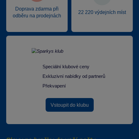
Doprava zdarma při
22 220 výdejních míst
odběru na prodejnách
Speciální klubové ceny
Exkluzivní nabídky od partnerů
Překvapení
Vstoupit do klubu