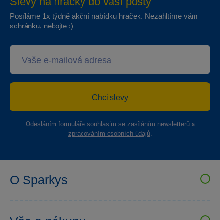
Slevy na hračky do vaší pošty
Posíláme 1x týdně akční nabídku hraček. Nezahltíme vám
schránku, nebojte :)
Chci slevy
Odesláním formuláře souhlasím se
zasíláním newsletterů a
zpracováním osobních údajů
.
O Sparkys
VELKOOBCHOD SPARKYS
Kariéra