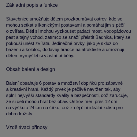
Základní popis a funkce
Stavebnice umožňuje dětem prozkoumávat ostrov, kde se
mohou setkat s ikonickými postavami a pomáhat jim s péčí
o zvířata. Děti si mohou vyzkoušet padací most, vodopádovou
past a tajný vchod, zatímco se snaží přelstít Badnika, který se
pokouší unést zvířata. Jedinečné prvky, jako je skluz do
bazénu a kolotoč, dodávají hračce na atraktivitě a umožňují
dětem vymýšlet si vlastní příběhy.
Obsah balení a design
Balení obsahuje 6 postav a množství doplňků pro zábavné
a kreativní hraní. Každý prvek je pečlivě navržen tak, aby
splnil nejvyšší standardy kvality a bezpečnosti, což zaručuje,
že si děti mohou hrát bez obav. Ostrov měří přes 12 cm
na výšku a 24 cm na šířku, což z něj činí ideální kulisu pro
dobrodružství.
Vzdělávací přínosy