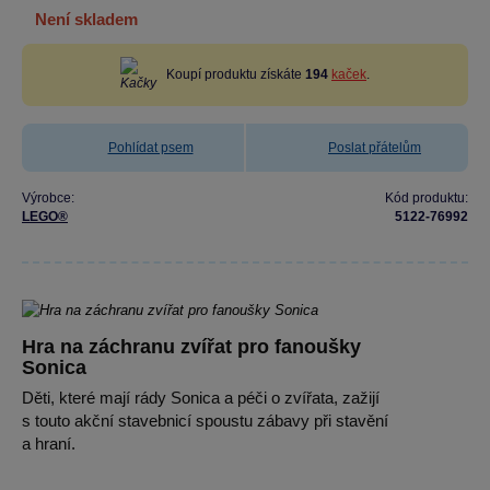
není skladem
Koupí produktu získáte
194
kaček
.
Pohlídat psem
Poslat přátelům
Výrobce:
Kód produktu:
LEGO®
5122-76992
Hra na záchranu zvířat pro fanoušky
Sonica
Děti, které mají rády Sonica a péči o zvířata, zažijí
s touto akční stavebnicí spoustu zábavy při stavění
a hraní.