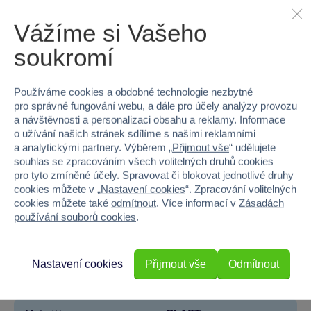
Vážíme si Vašeho
Kategorie
soukromí
LEGO® Jurassic World™
LEGO®
Parametry produktu
Používáme cookies a obdobné technologie nezbytné
pro správné fungování webu, a dále pro účely analýzy provozu
a návštěvnosti a personalizaci obsahu a reklamy. Informace
EAN
5702016973877
o užívání našich stránek sdílíme s našimi reklamními
a analytickými partnery. Výběrem „
Přijmout vše
“ udělujete
Kód produktu
5122-76951
souhlas se zpracováním všech volitelných druhů cookies
pro tyto zmíněné účely. Spravovat či blokovat jednotlivé druhy
cookies můžete v „
Nastavení cookies
“. Zpracování volitelných
Značka
LEGO®
cookies můžete také
odmítnout
. Více informací v
Zásadách
používání souborů cookies
.
Licence
Jurský svět
Věk od
7
Nastavení cookies
Přijmout vše
Odmítnout
Pohlaví
HOLKA, KLUK