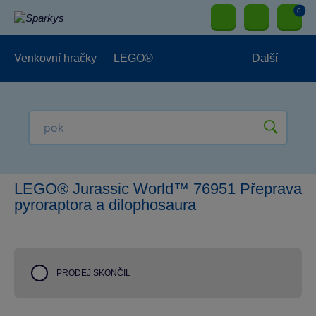
0
Venkovní hračky
LEGO®
Další
Pro kluky
Pro holky
Pro nejmenší
NOVINKY
LEGO® Jurassic World™ 76951 Přeprava
pyroraptora a dilophosaura
PRODEJ SKONČIL