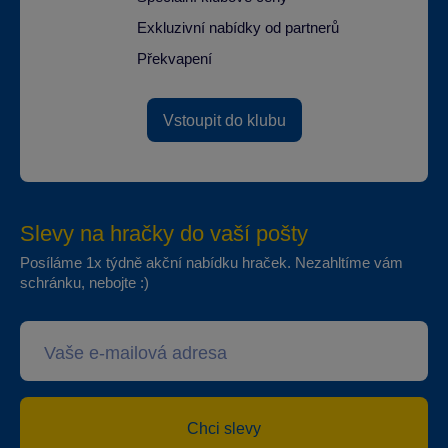
Exkluzivní nabídky od partnerů
Překvapení
Vstoupit do klubu
Slevy na hračky do vaší pošty
Posíláme 1x týdně akční nabídku hraček. Nezahltíme vám
schránku, nebojte :)
Chci slevy