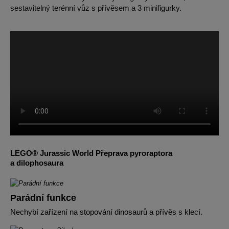
sestavitelný terénní vůz s přívěsem a 3 minifigurky.
LEGO® Jurassic World Přeprava pyroraptora
a dilophosaura
Parádní funkce
Nechybí zařízení na stopování dinosaurů a přívěs s klecí.