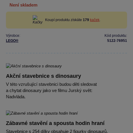
není skladem
Koupí produktu získáte
179
kaček
.
Výrobce:
Kód produktu:
LEGO®
5122-76951
Akční stavebnice s dinosaury
V této vzrušující stavebnici budou děti sledovat
a chytat dinosaury jako ve filmu Jurský svět:
Nadvláda.
Zábavné stavění a spousta hodin hraní
Stavebnice s 254 dílky obsahuje 2 figurky dinosaurů,