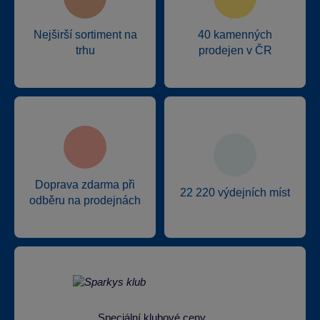
Nejširší sortiment na
40 kamenných
trhu
prodejen v ČR
Doprava zdarma při
22 220 výdejních míst
odběru na prodejnách
Speciální klubové ceny