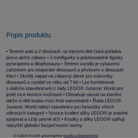
Popis produktu
• Terénní auto a 2 dinosauři, se kterými děti čeká pořádná
porce akční zábavy • 3 minifigurky a polohovatelné figurky
pyroraptora a dilophosaura • Terénní vozidlo je vybaveno
zařízením pro stopování dinosaurů a přívěsem s dinosauří
klecí • Skvělý nápad na zábavný dárek pro milovníky
dinosaurů a vozidel ve věku od 7 let • Lze kombinovat
s dalšími stavebnicemi z řady LEGO® Jurassic World pro
ještě více herních možností • Obsahuje návod na stavění,
takže si děti budou moci hrát samostatně • Řada LEGO®
Jurassic World nabízí stavebnice pro fanoušky všech
věkových kategorií • Vysoce kvalitní dílky LEGO® je snadné
spojovat a vždy pevně drží • Kostky a dílky LEGO® splňují
nejvyšší globální bezpečnostní normy
U našich hraček garantujeme
kvalitu a bezpečnost
.