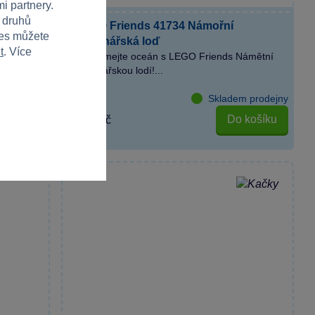
i partnery.
h druhů
ovolená
LEGO® Friends 41734 Námořní
ies můžete
záchranářská loď
t
. Více
 touto
Prozkoumejte oceán s LEGO Friends Námětní
záchranářskou lodí!...
 prodejny
Skladem prodejny
košíku
Do košíku
1 899 Kč