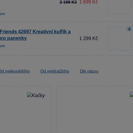
1 699 Kč
2 199 Kč
dem
4
riends 42697 Kreativní kufřík a
pro panenky
1 299 Kč
dem
Od nejlevnějšího
Od nejdražšího
Dle názvu