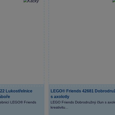
22 Lukostřelnice
LEGO® Friends 42681 Dobrodruž
áboře
s axolotly
vebnicí LEGO® Friends
LEGO Friends Dobrodružný člun s axolot
kreativitu...