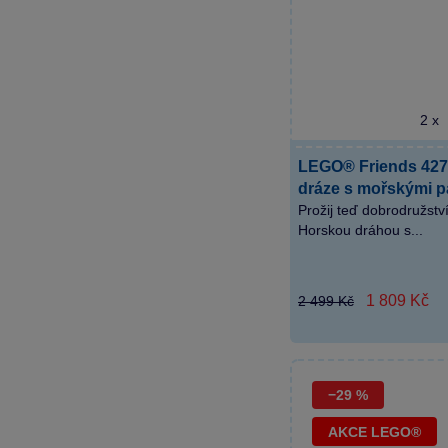
2 x
LEGO® Friends 427
dráze s mořskými 
Prožij teď dobrodružst
Horskou dráhou s...
1 809 Kč
2 499 Kč
−29 %
AKCE LEGO®