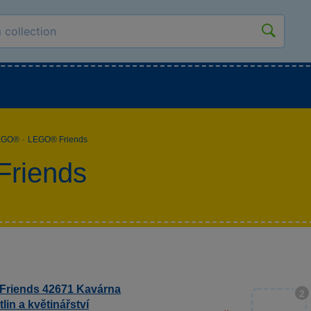
kluky
Pro holky
Pro nejmenší
NOVINKY
EGO®
·
LEGO® Friends
riends
riends 42671 Kavárna
2
tlin a květinářství