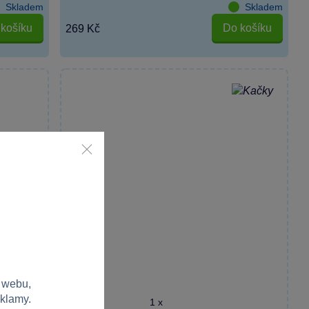
Skladem
Skladem
košíku
Do košíku
269 Kč
 webu,
eklamy.
1 x