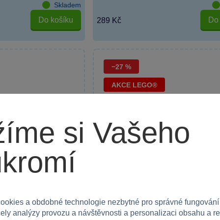
Skladem
Do košíku
Do 
289 Kč
−27 %
AKCE LEGO®
íme si Vašeho
ukromí
ookies a obdobné technologie nezbytné pro správné fungování
čely analýzy provozu a návštěvnosti a personalizaci obsahu a r
5 x