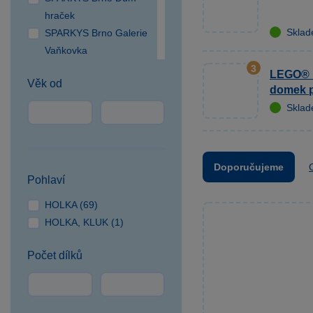
hraček
Skla
SPARKYS Brno Galerie
Vaňkovka
SPARKYS Brno OC
3
LEGO® F
Věk od
Campus Square
domek 
SPARKYS Brno OC
Skla
Olympia
SPARKYS Česká Lípa
SPARKYS České
Doporučujeme
Budějovice NC Géčko
Pohlaví
SPARKYS Čestlice OC
HOLKA (69)
SPEKTRUM
HOLKA, KLUK (1)
SPARKYS Cheb
SPARKYS Hradec
Počet dílků
Králové
SPARKYS Jihlava
CITYPARK
SPARKYS Jindřichův