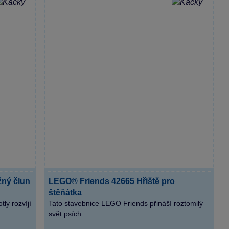
ný člun
LEGO® Friends 42665 Hřiště pro
štěňátka
ly rozvíjí
Tato stavebnice LEGO Friends přináší roztomilý
svět psích...