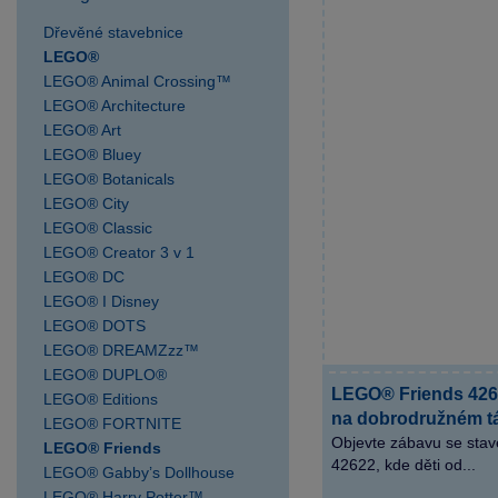
SPARKYS Postřižín
výdejní místo
Dřevěné stavebnice
LEGO®
SPARKYS Praha AVION
LEGO® Animal Crossing™
Shopping Park Zličín
LEGO® Architecture
SPARKYS Praha Fashion
LEGO® Art
Arena Outlet
LEGO® Bluey
SPARKYS Praha Hlavní
LEGO® Botanicals
nádraží
LEGO® City
SPARKYS Praha OC
LEGO® Classic
Novo Plaza
LEGO® Creator 3 v 1
LEGO® DC
SPARKYS Praha OC
LEGO® I Disney
Nový Smíchov
LEGO® DOTS
SPARKYS Praha OC
LEGO® DREAMZzz™
Quadrio
LEGO® DUPLO®
SPARKYS Praha
LEGO® Friends 426
LEGO® Editions
Palladium
na dobrodružném t
LEGO® FORTNITE
Objevte zábavu se sta
SPARKYS Praha
LEGO® Friends
42622, kde děti od...
LEGO® Gabby’s Dollhouse
Václavské náměstí JULIŠ
LEGO® Harry Potter™