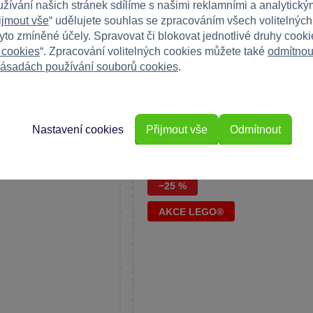
užívání našich stránek sdílíme s našimi reklamními a analytickým
ijmout vše
“ udělujete souhlas se zpracováním všech volitelnýc
04 Grand Hotel
LEGO® Friends 42673 Rodinná d
tyto zmíněné účely. Spravovat či blokovat jednotlivé druhy cook
ke
u pláže
 cookies
“. Zpracování volitelných cookies můžete také
odmítnou
hvězdičkového
Užijte si rodinnou zábavu na dovolené s
ásadách používání souborů cookies
.
.
akční stavebnicí...
Skladem prodejny
Skladem
Do košíku
Do 
2 419 Kč
3 299 Kč
Nastavení cookies
Přijmout vše
Odmítnout
−25 %
AKCE LEGO®