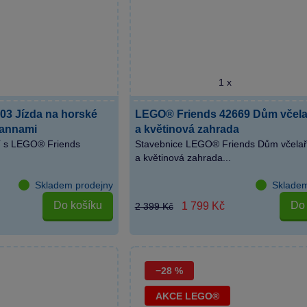
1 x
03 Jízda na horské
LEGO® Friends 42669 Dům včela
pannami
a květinová zahrada
ví s LEGO® Friends
Stavebnice LEGO® Friends Dům včelař
a květinová zahrada...
Skladem prodejny
Skladem
Do košíku
Do 
1 799 Kč
2 399 Kč
−28 %
AKCE LEGO®