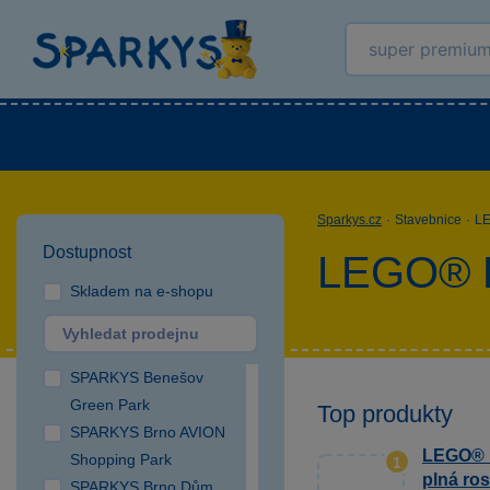
Kategorie
Venkovní hračky
LEGO®
Pro 
Sparkys.cz
·
Stavebnice
·
L
Dostupnost
LEGO® F
Skladem na e-shopu
SPARKYS Benešov
Green Park
Top produkty
SPARKYS Brno AVION
LEGO® F
Shopping Park
1
plná ros
SPARKYS Brno Dům