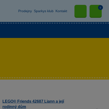
0
Prodejny
Sparkys klub
Kontakt
LEGO® Friends 42687 Liann a její
rodinný dům