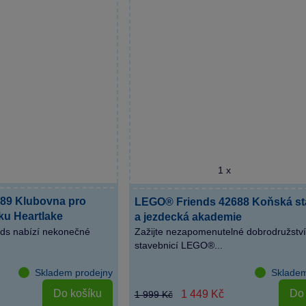
1 x
89 Klubovna pro
LEGO® Friends 42688 Koňská st
ku Heartlake
a jezdecká akademie
ds nabízí nekonečné
Zažijte nezapomenutelné dobrodružství
stavebnicí LEGO®...
Skladem prodejny
Skladem
Do košíku
Do 
1 449 Kč
1 999 Kč