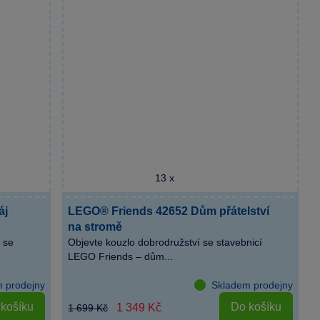
13 x
áj
LEGO® Friends 42652 Dům přátelství
na stromě
 se
Objevte kouzlo dobrodružství se stavebnicí
LEGO Friends – dům...
 prodejny
Skladem prodejny
košíku
Do košíku
1 349 Kč
1 699 Kč