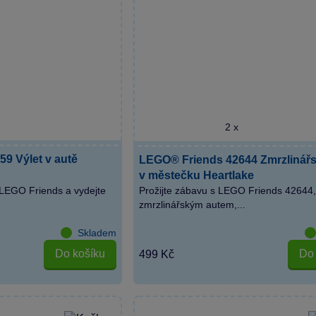
2 x
9 Výlet v autě
LEGO® Friends 42644 Zmrzlinářs
v městečku Heartlake
 LEGO Friends a vydejte
Prožijte zábavu s LEGO Friends 42644,
zmrzlinářským autem,...
Skladem
Do košíku
Do 
499 Kč