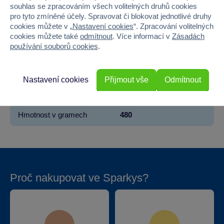
Věk od
3
souhlas se zpracováním všech volitelných druhů cookies
pro tyto zmíněné účely. Spravovat či blokovat jednotlivé druhy
cookies můžete v „
Nastavení cookies
“. Zpracování volitelných
Pohlaví
KLUK
cookies můžete také
odmítnout
. Více informací v
Zásadách
používání souborů cookies
.
Šířka
20.5
Výška
25.5
Nastavení cookies
Přijmout vše
Odmítnout
Hloubka
5
Hmotnost v gramech
480
Proč nakupovat ve Sparkys?