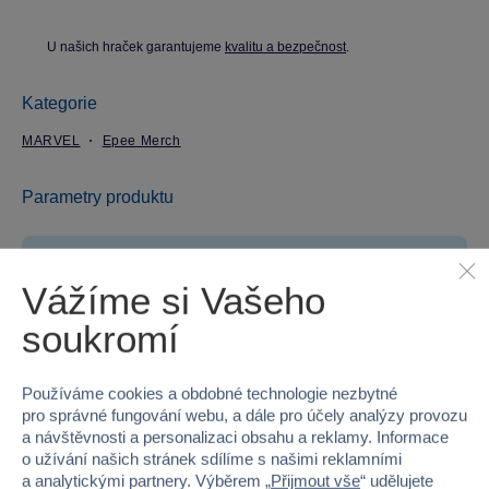
U našich hraček garantujeme
kvalitu a bezpečnost
.
Kategorie
MARVEL
Epee Merch
Parametry produktu
EAN
5051265845542
Vážíme si Vašeho
Kód produktu
97-EPPL71314
soukromí
Značka
Epee Merch
Používáme cookies a obdobné technologie nezbytné
Licence
Marvel
pro správné fungování webu, a dále pro účely analýzy provozu
a návštěvnosti a personalizaci obsahu a reklamy. Informace
Řada
SPIDER-MAN
o užívání našich stránek sdílíme s našimi reklamními
a analytickými partnery. Výběrem „
Přijmout vše
“ udělujete