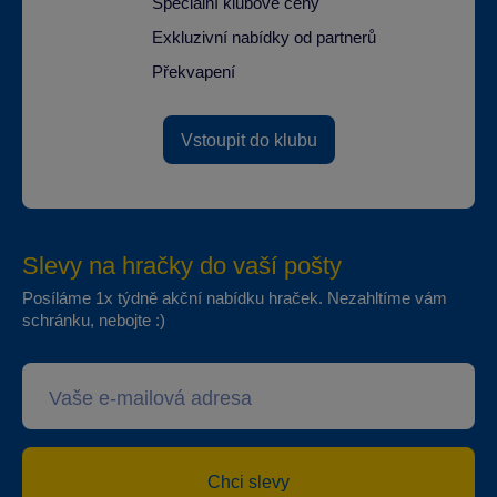
Speciální klubové ceny
Exkluzivní nabídky od partnerů
Překvapení
Vstoupit do klubu
Slevy na hračky do vaší pošty
Posíláme 1x týdně akční nabídku hraček. Nezahltíme vám
schránku, nebojte :)
Chci slevy