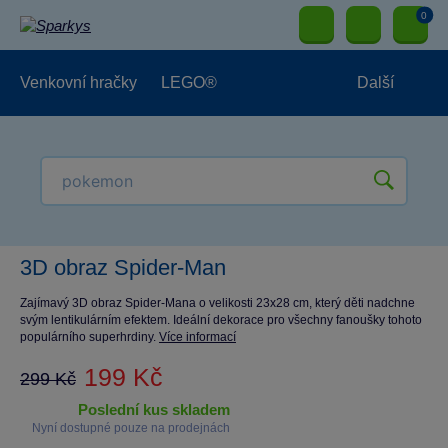
0
Venkovní hračky
LEGO®
Další
Pro kluky
Pro holky
Pro nejmenší
NOVINKY
3D obraz Spider-Man
Zajímavý 3D obraz Spider-Mana o velikosti 23x28 cm, který děti nadchne
svým lentikulárním efektem. Ideální dekorace pro všechny fanoušky tohoto
populárního superhrdiny.
Více informací
199 Kč
299 Kč
poslední kus skladem
Nyní dostupné pouze na prodejnách