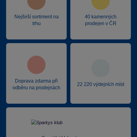
Nejširší sortiment na
40 kamenných
trhu
prodejen v ČR
Doprava zdarma při
22 220 výdejních míst
odběru na prodejnách