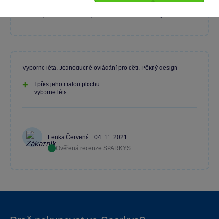
Napište recenzi a pomozte ostatním s výběrem.
Vyborne léta. Jednoduché ovládání pro děti. Pěkný design
I přes jeho malou plochu
vyborne léta
Lenka Červená
04. 11. 2021
Ověřená recenze SPARKYS