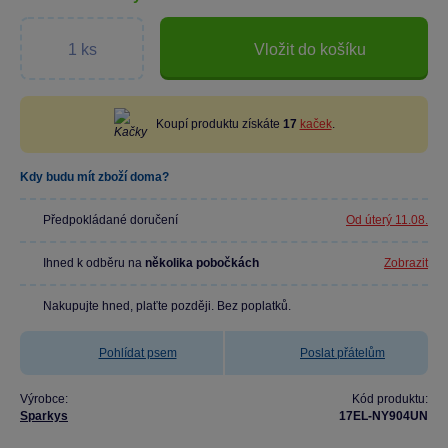
Vložit do košíku
Koupí produktu získáte
17
kaček
.
Kdy budu mít zboží doma?
Předpokládané doručení
Od úterý 11.08.
Ihned k odběru na
několika pobočkách
Zobrazit
Nakupujte hned, plaťte později. Bez poplatků.
Pohlídat psem
Poslat přátelům
Výrobce:
Kód produktu:
Sparkys
17EL-NY904UN