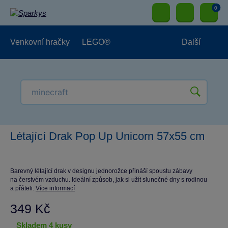
0
Venkovní hračky
LEGO®
Další
Pro kluky
Pro holky
Pro nejmenší
NOVINKY
Létající Drak Pop Up Unicorn 57x55 cm
Barevný létající drak v designu jednorožce přináší spoustu zábavy
na čerstvém vzduchu. Ideální způsob, jak si užít slunečné dny s rodinou
a přáteli.
Více informací
349 Kč
skladem 4 kusy