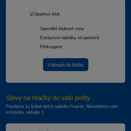
Speciální klubové ceny
Exkluzivní nabídky od partnerů
Překvapení
Vstoupit do klubu
Slevy na hračky do vaší pošty
Posíláme 1x týdně akční nabídku hraček. Nezahltíme vám
schránku, nebojte :)