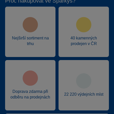
Proč nakupovat ve Sparkys?
Nejširší sortiment na
40 kamenných
trhu
prodejen v ČR
Doprava zdarma při
22 220 výdejních míst
odběru na prodejnách