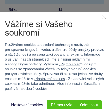
Šířka
11
Výška
48
Vážíme si Vašeho
soukromí
Hloubka
1
Hmotnost v gramech
133
Používáme cookies a obdobné technologie nezbytné
pro správné fungování webu, a dále pro účely analýzy provozu
a návštěvnosti a personalizaci obsahu a reklamy. Informace
o užívání našich stránek sdílíme s našimi reklamními
a analytickými partnery. Výběrem „
Přijmout vše
“ udělujete
100 %
souhlas se zpracováním všech volitelných druhů cookies
pro tyto zmíněné účely. Spravovat či blokovat jednotlivé druhy
cookies můžete v „
Nastavení cookies
“. Zpracování volitelných
Průměr z 1 hodnocení
cookies můžete také
odmítnout
. Více informací v
Zásadách
100 % zákazníků doporučuje
používání souborů cookies
.
Nastavení cookies
Přijmout vše
Odmítnout
Máte zkušenost s tímto zbožím?