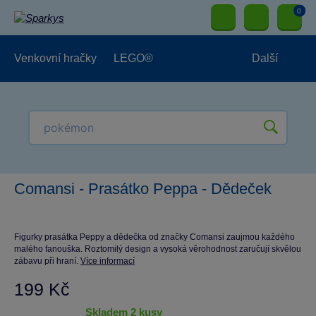
0
Venkovní hračky
LEGO®
Další
Pro kluky
Pro holky
Pro nejmenší
NOVINKY
Comansi - Prasátko Peppa - Dědeček
Figurky prasátka Peppy a dědečka od značky Comansi zaujmou každého
malého fanouška. Roztomilý design a vysoká věrohodnost zaručují skvělou
zábavu při hraní.
Více informací
199 Kč
skladem 2 kusy