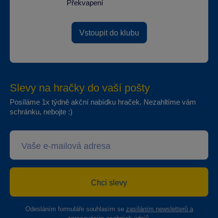
Překvapení
Vstoupit do klubu
Slevy na hračky do vaší pošty
Posíláme 1x týdně akční nabídku hraček. Nezahltíme vám
schránku, nebojte :)
Chci slevy
Odesláním formuláře souhlasím se
zasíláním newsletterů a