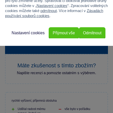
pro tyto zmíněné účely. Spravovat či blokovat jednotlivé druhy
cookies můžete v „
Nastavení cookies
“. Zpracování volitelných
cookies můžete také
odmítnout
. Více informací v
Zásadách
používání souborů cookies
.
100 %
Nastavení cookies
Přijmout vše
Odmítnout
Průměr z 1 hodnocení
100 % zákazníků doporučuje
Máte zkušenost s tímto zbožím?
Napište recenzi a pomozte ostatním s výběrem.
rychlé vyřízení, příjemná obsluha
Udělal radost mému
vše bylo v pořádku