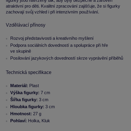
figurky jsou navrženy tak, aby byly bezpečné a zároveň
atraktivní pro děti. Kvalitní zpracování zajišťuje, že si figurky
zachovají svůj vzhled i při intenzivním používání.
Vzdělávací přínosy
Rozvoj představivosti a kreativního myšlení
Podpora sociálních dovedností a spolupráce při hře
ve skupině
Posilování jazykových dovedností skrze vyprávění příběhů
Technická specifikace
Materiál:
Plast
Výška figurky:
7 cm
Šířka figurky:
3 cm
Hloubka figurky:
3 cm
Hmotnost:
27 g
Pohlaví:
Holka, Kluk