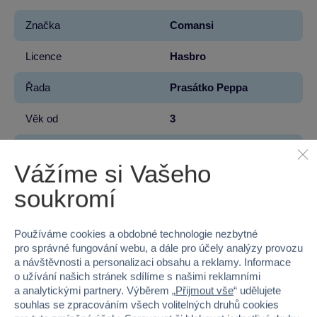
Značka
Comansi
Licence
Hasbro
Řada
Prasátko Peppa
Věk od
3
Pohlaví
HOLKA, KLUK
Vážíme si Vašeho
Materiál
PLAST
soukromí
Šířka
3
Používáme cookies a obdobné technologie nezbytné
Výška
7
pro správné fungování webu, a dále pro účely analýzy provozu
a návštěvnosti a personalizaci obsahu a reklamy. Informace
Hloubka
3
o užívání našich stránek sdílíme s našimi reklamními
a analytickými partnery. Výběrem „
Přijmout vše
“ udělujete
souhlas se zpracováním všech volitelných druhů cookies
Hmotnost v gramech
27