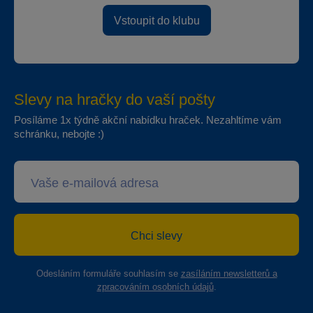
Vstoupit do klubu
Slevy na hračky do vaší pošty
Posíláme 1x týdně akční nabídku hraček. Nezahltíme vám
schránku, nebojte :)
Chci slevy
Odesláním formuláře souhlasím se
zasíláním newsletterů a
zpracováním osobních údajů
.