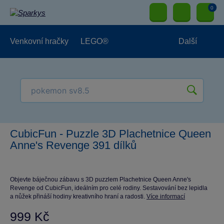
0
Venkovní hračky
LEGO®
Další
Pro kluky
Pro holky
Pro nejmenší
NOVINKY
CubicFun - Puzzle 3D Plachetnice Queen
Anne's Revenge 391 dílků
Objevte báječnou zábavu s 3D puzzlem Plachetnice Queen Anne's
Revenge od CubicFun, ideálním pro celé rodiny. Sestavování bez lepidla
a nůžek přináší hodiny kreativního hraní a radosti.
Více informací
999 Kč