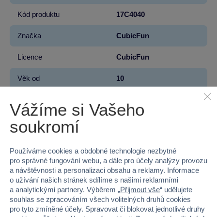
Kód produktu
17C4040
Značka
CubicFun
Licence
CubicFun
Věk od
10
Pohlaví
HOLKA, KLUK
Vážíme si Vašeho
Materiál
PAPÍR
soukromí
Počet dílků
391
Používáme cookies a obdobné technologie nezbytné
pro správné fungování webu, a dále pro účely analýzy provozu
Šířka
44.6
a návštěvnosti a personalizaci obsahu a reklamy. Informace
o užívání našich stránek sdílíme s našimi reklamními
Výška
33.8
a analytickými partnery. Výběrem „
Přijmout vše
“ udělujete
souhlas se zpracováním všech volitelných druhů cookies
Hloubka
6
pro tyto zmíněné účely. Spravovat či blokovat jednotlivé druhy