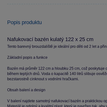
Popis produktu
Nafukovací bazén kulatý 122 x 25 cm
Tento barevný brouzdaliště je ideální pro děti od 2 let a p
Základní popis a funkce
Bazén má průměr 122 cm a hloubku 25 cm, což poskytuje d
během teplých dnů. Voda o kapacitě 140 litrů slibuje osvěž
bezstarostně cinknout s vodními hračkami.
Obsah balení a design
V balení najdete samotný nafukovací bazén a praktickou o
Materiál je odolný a kvalitní plast, který je navržen tak, aby 