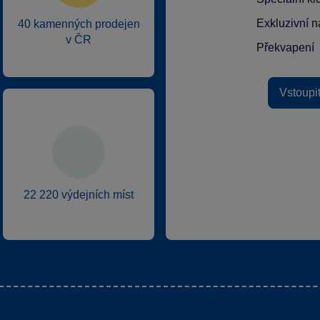
Exkluzivní n
40 kamenných prodejen
v ČR
Překvapení
Vstoupi
22 220 výdejních míst