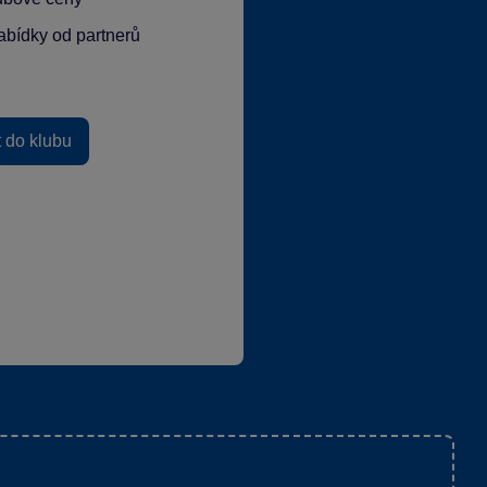
abídky od partnerů
t do klubu