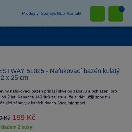
0
Prodejny
Sparkys klub
Kontakt
STWAY 51025 - Nafukovací bazén kulatý
2 x 25 cm
evný nafukovací bazén přináší skvělou zábavu a ochlazení pro
i od 2 let. Kapacita 140 litrů zajišťuje, že si děti užijí spoustu
ěžující zábavy v letních dnech.
Více informací
199 Kč
9 Kč
skladem 2 kusy