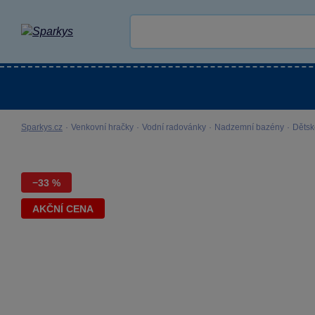
Kategorie
Venkovní hračky
LEGO®
Pro 
Sparkys.cz
·
Venkovní hračky
·
Vodní radovánky
·
Nadzemní bazény
·
Dětsk
−33 %
AKČNÍ CENA