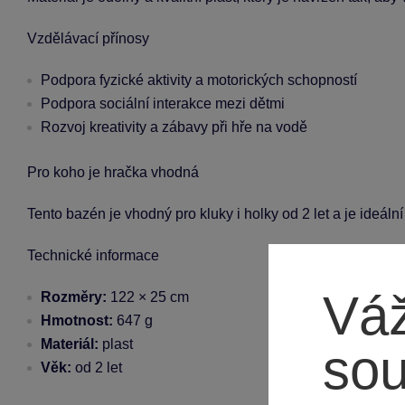
Vzdělávací přínosy
Podpora fyzické aktivity a motorických schopností
Podpora sociální interakce mezi dětmi
Rozvoj kreativity a zábavy při hře na vodě
Pro koho je hračka vhodná
Tento bazén je vhodný pro kluky i holky od 2 let a je ideá
Technické informace
Váž
Rozměry:
122 × 25 cm
Hmotnost:
647 g
Materiál:
plast
so
Věk:
od 2 let