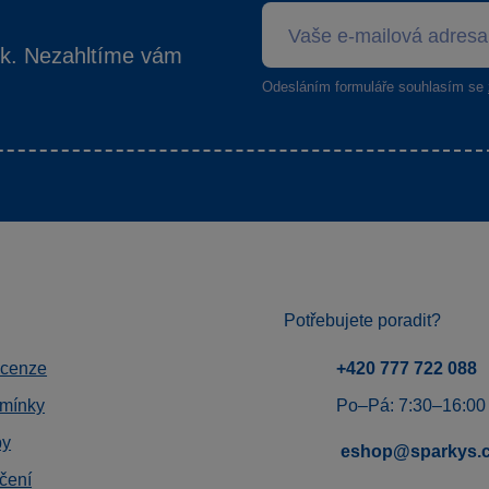
ek. Nezahltíme vám
Odesláním formuláře souhlasím se
Potřebujete poradit?
ecenze
+420 777 722 088
mínky
Po–Pá: 7:30–16:00
by
eshop@sparkys.
čení