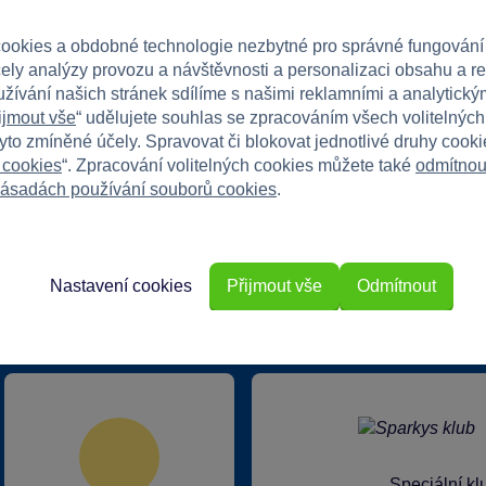
 léto naplno!
ookies a obdobné technologie nezbytné pro správné fungování
čely analýzy provozu a návštěvnosti a personalizaci obsahu a r
užívání našich stránek sdílíme s našimi reklamními a analytickým
ijmout vše
“ udělujete souhlas se zpracováním všech volitelnýc
tyto zmíněné účely. Spravovat či blokovat jednotlivé druhy cook
 cookies
“. Zpracování volitelných cookies můžete také
odmítnou
ásadách používání souborů cookies
.
Nastavení cookies
Přijmout vše
Odmítnout
rkys?
Speciální k