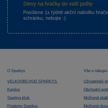
Slevy na hračky do vaší pošty
Posíláme 1x týdně akční nabídku hrač
schránku, nebojte :)
O Sparkys
Vše o nákupu
VELKOOBCHOD SPARKYS
Uživatelské r
Kariéra
Obchodní pod
Sparkys klub
Možnosti plat
Prodejny Sparkys
Možnosti doru