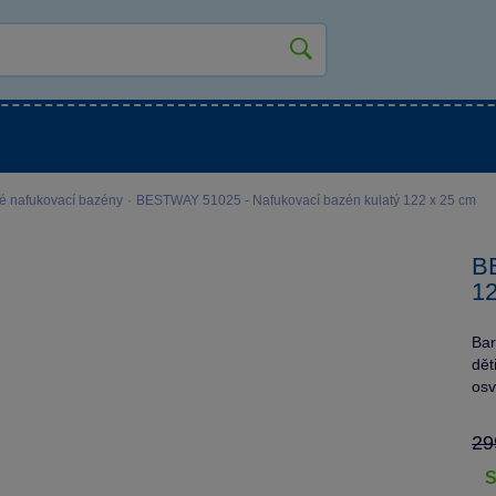
kluky
Pro holky
Pro nejmenší
NOVINKY
é nafukovací bazény
·
BESTWAY 51025 - Nafukovací bazén kulatý 122 x 25 cm
BE
12
Bar
dět
osv
29