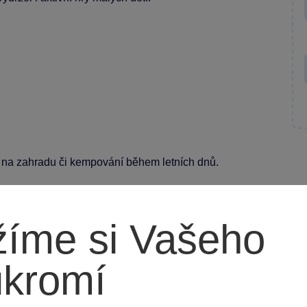
lní na zahradu či kempování během letních dnů.
íme si Vašeho
ukromí