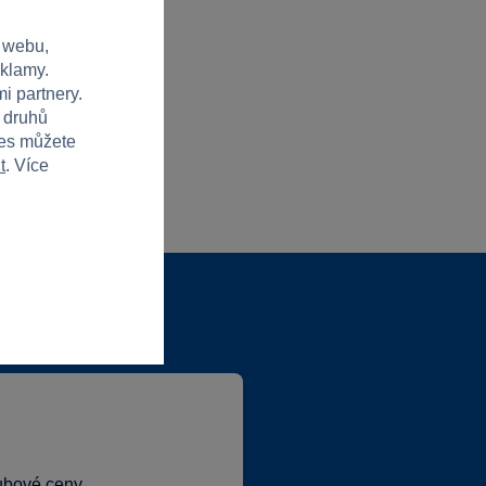
 webu,
eklamy.
i partnery.
h druhů
ies můžete
t
. Více
lubové ceny