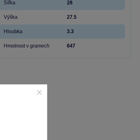
Šířka
28
Výška
27.5
Hloubka
3.3
Hmotnost v gramech
647