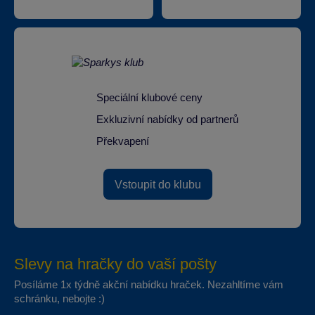
Speciální klubové ceny
Exkluzivní nabídky od partnerů
Překvapení
Vstoupit do klubu
Slevy na hračky do vaší pošty
Posíláme 1x týdně akční nabídku hraček. Nezahltíme vám
schránku, nebojte :)