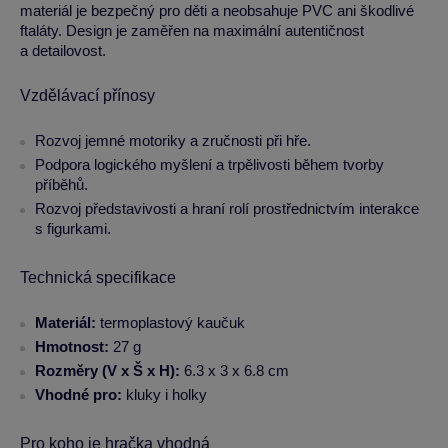
materiál je bezpečný pro děti a neobsahuje PVC ani škodlivé
ftaláty. Design je zaměřen na maximální autentičnost
a detailovost.
Vzdělávací přínosy
Rozvoj jemné motoriky a zručnosti při hře.
Podpora logického myšlení a trpělivosti během tvorby
příběhů.
Rozvoj představivosti a hraní rolí prostřednictvím interakce
s figurkami.
Technická specifikace
Materiál:
termoplastový kaučuk
Hmotnost:
27 g
Rozměry (V x Š x H):
6.3 x 3 x 6.8 cm
Vhodné pro:
kluky i holky
Pro koho je hračka vhodná