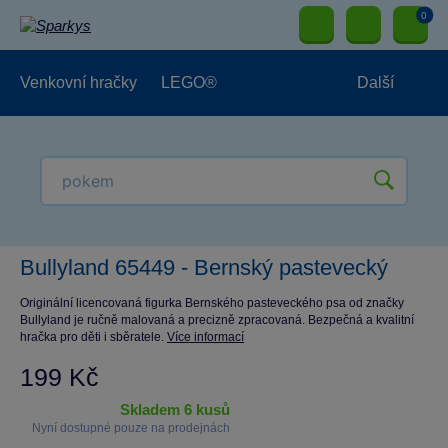
0
Venkovní hračky
LEGO®
Další
Pro kluky
Pro holky
Pro nejmenší
NOVINKY
Bullyland 65449 - Bernský pastevecký
Originální licencovaná figurka Bernského pasteveckého psa od značky
Bullyland je ručně malovaná a precizně zpracovaná. Bezpečná a kvalitní
hračka pro děti i sběratele.
Více informací
199 Kč
skladem 6 kusů
Nyní dostupné pouze na prodejnách