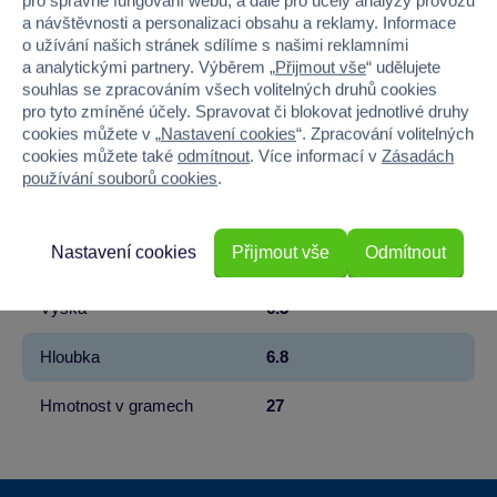
pro správné fungování webu, a dále pro účely analýzy provozu
Kód produktu
20B-65449
a návštěvnosti a personalizaci obsahu a reklamy. Informace
o užívání našich stránek sdílíme s našimi reklamními
Značka
Bullyland
a analytickými partnery. Výběrem „
Přijmout vše
“ udělujete
souhlas se zpracováním všech volitelných druhů cookies
pro tyto zmíněné účely. Spravovat či blokovat jednotlivé druhy
Věk od
3
cookies můžete v „
Nastavení cookies
“. Zpracování volitelných
cookies můžete také
odmítnout
. Více informací v
Zásadách
Pohlaví
HOLKA, KLUK
používání souborů cookies
.
Materiál
PLAST
Nastavení cookies
Přijmout vše
Odmítnout
Šířka
3
Výška
6.3
Hloubka
6.8
Hmotnost v gramech
27