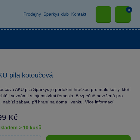
0
Prodejny
Sparkys klub
Kontakt
U pila kotoučová
oučová AKU pila Sparkys je perfektní hračkou pro malé kutily, kteří
chtějí seznámit s tajemstvími řemesla. Bezpečně navržená pro
i, nabízí zábavu při hraní na doma i venku.
Více informací
99 Kč
skladem > 10 kusů