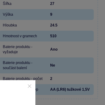
Šířka
27
Výška
9
Hloubka
24.5
Hmotnost v gramech
510
Baterie produktu -
Ano
vyžaduje
Baterie produktu -
Ne
součást balení
Baterie produktu - počet
2
Baterie produktu - typ
AA (LR6) tužkové 1,5V