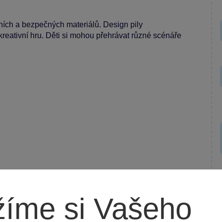
tních a bezpečných materiálů. Design pily
 kreativní hru. Děti si mohou přehrávat různé scénáře
íme si Vašeho