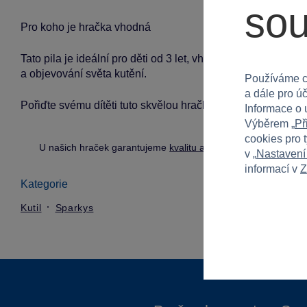
so
Pro koho je hračka vhodná
Tato pila je ideální pro děti od 3 let, vhodná pro kluky i holk
a objevování světa kutění.
Používáme c
a dále pro ú
Pořiďte svému dítěti tuto skvělou hračku a podpořte jeho kre
Informace o 
Výběrem „
Př
cookies pro 
U našich hraček garantujeme
kvalitu a bezpečnost
.
v „
Nastavení
informací v
Z
Kategorie
Kutil
Sparkys