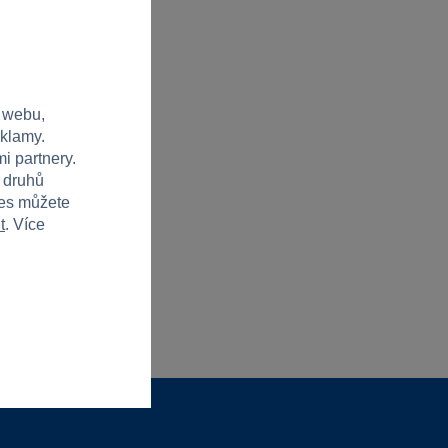
 webu,
eklamy.
i partnery.
h druhů
ies můžete
t
. Více