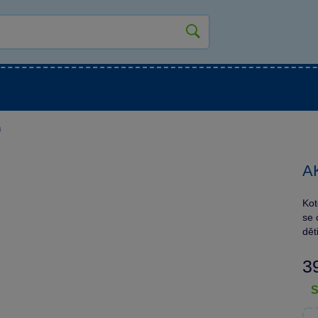
kluky
Pro holky
Pro nejmenší
NOVINKY
á
AK
Kot
se 
dět
3