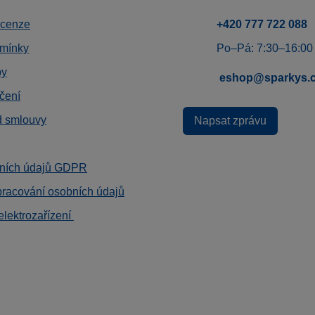
ecenze
+420 777 722 088
mínky
Po–Pá: 7:30–16:00
by
eshop@sparkys.
čení
d smlouvy
Napsat zprávu
ních údajů GDPR
pracování osobních údajů
elektrozařízení