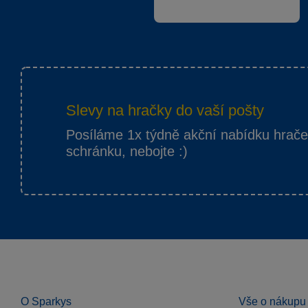
Slevy na hračky do vaší pošty
Posíláme 1x týdně akční nabídku hrač
schránku, nebojte :)
O Sparkys
Vše o nákupu