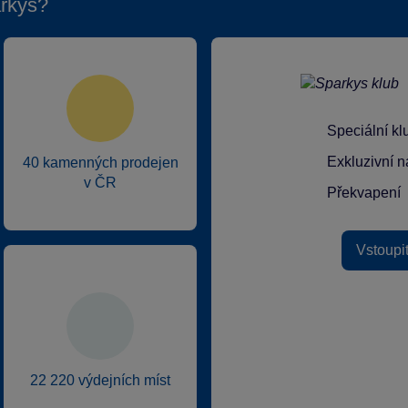
rkys?
Speciální k
Exkluzivní n
40 kamenných prodejen
v ČR
Překvapení
Vstoupi
22 220 výdejních míst