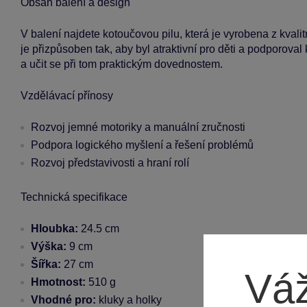
Obsah balení a design
V balení najdete kotoučovou pilu, která je vyrobena z kvali
je přizpůsoben tak, aby byl atraktivní pro děti a podporoval
a učit se při tom praktickým dovednostem.
Vzdělávací přínosy
Rozvoj jemné motoriky a manuální zručnosti
Podpora logického myšlení a řešení problémů
Rozvoj představivosti a hraní rolí
Technická specifikace
Hloubka:
24.5 cm
Výška:
9 cm
Šířka:
27 cm
Váž
Hmotnost:
510 g
Vhodné pro:
kluky a holky