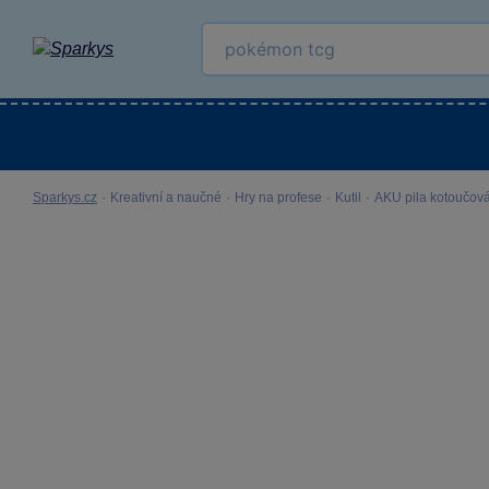
Kategorie
Venkovní hračky
LEGO®
Pro 
Sparkys.cz
·
Kreativní a naučné
·
Hry na profese
·
Kutil
·
AKU pila kotoučov