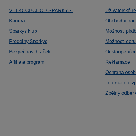
VELKOOBCHOD SPARKYS
Uživatelské r
Kariéra
Obchodní pod
Sparkys klub
Možnosti plat
Prodejny Sparkys
Možnosti doru
Bezpečnost hraček
Odstoupení o
Affiliate program
Reklamace
Ochrana osob
Informace o z
Zpětný odběr 