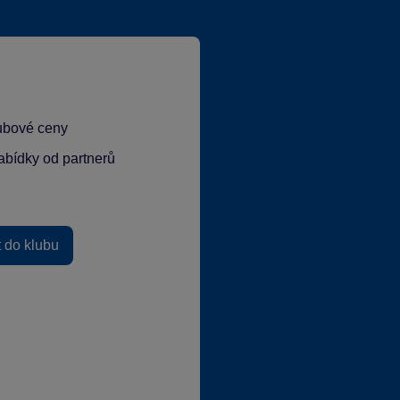
lubové ceny
abídky od partnerů
t do klubu