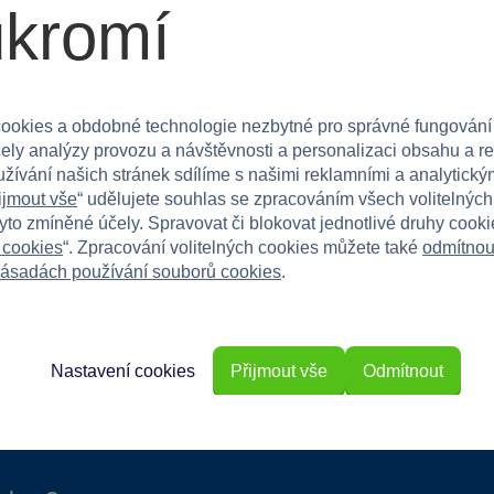
ukromí
y, které se chtějí zapojit do kreativního hraní
ookies a obdobné technologie nezbytné pro správné fungování
čely analýzy provozu a návštěvnosti a personalizaci obsahu a r
ativitu a zručnost!
užívání našich stránek sdílíme s našimi reklamními a analytickým
ijmout vše
“ udělujete souhlas se zpracováním všech volitelnýc
tyto zmíněné účely. Spravovat či blokovat jednotlivé druhy cook
 cookies
“. Zpracování volitelných cookies můžete také
odmítnou
ásadách používání souborů cookies
.
Nastavení cookies
Přijmout vše
Odmítnout