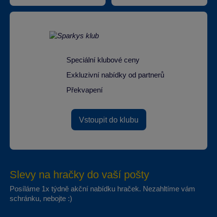
Speciální klubové ceny
Exkluzivní nabídky od partnerů
Překvapení
Vstoupit do klubu
Slevy na hračky do vaší pošty
Posíláme 1x týdně akční nabídku hraček. Nezahltíme vám
schránku, nebojte :)