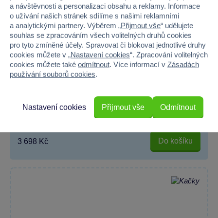
a návštěvnosti a personalizaci obsahu a reklamy. Informace
o užívání našich stránek sdílíme s našimi reklamními
a analytickými partnery. Výběrem „
Přijmout vše
“ udělujete
souhlas se zpracováním všech volitelných druhů cookies
pro tyto zmíněné účely. Spravovat či blokovat jednotlivé druhy
cookies můžete v „
Nastavení cookies
“. Zpracování volitelných
cookies můžete také
odmítnout
. Více informací v
Zásadách
používání souborů cookies
.
PLASTKON - Skibob Skidrifter černý ice
Nastavení cookies
Přijmout vše
Odmítnout
Skibob Skidrifter je revoluční novinka pro zimní radovánky,...
Skladem online
Do košíku
3 698 Kč