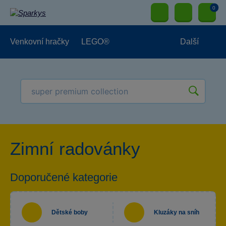
0
Venkovní hračky
LEGO®
Další
Pro kluky
Pro holky
Pro nejmenší
NOVINKY
Zimní radovánky
Doporučené kategorie
Dětské boby
Kluzáky na sníh