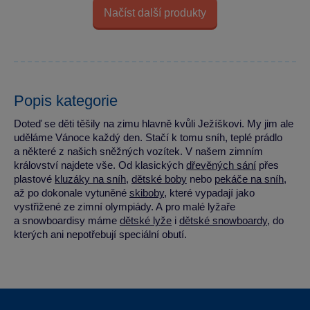
Načíst další produkty
Popis kategorie
Doteď se děti těšily na zimu hlavně kvůli Ježíškovi. My jim ale
uděláme Vánoce každý den. Stačí k tomu sníh, teplé prádlo
a některé z našich sněžných vozítek. V našem zimním
království najdete vše. Od klasických
dřevěných sání
přes
plastové
kluzáky na sníh
,
dětské boby
nebo
pekáče na sníh
,
až po dokonale vytuněné
skiboby
, které vypadají jako
vystřižené ze zimní olympiády. A pro malé lyžaře
a snowboardisy máme
dětské lyže
i
dětské snowboardy
, do
kterých ani nepotřebují speciální obutí.