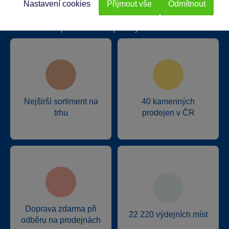
Nastavení cookies
Přijmout vše
Odmítnout
Proč nakupovat ve Sparkys?
Nejširší sortiment na
40 kamenných
trhu
prodejen v ČR
Doprava zdarma při
22 220 výdejních míst
odběru na prodejnách