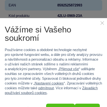
EAN
8592525872993
Kód produktu
42LU-0969-23A
Značka
Sparkys
Vážíme si Vašeho
soukromí
Věk od
3
Pohlaví
HOLKA, KLUK
Používáme cookies a obdobné technologie nezbytné
pro správné fungování webu, a dále pro účely analýzy provozu
Šířka
23
a návštěvnosti a personalizaci obsahu a reklamy. Informace
o užívání našich stránek sdílíme s našimi reklamními
Výška
23
a analytickými partnery. Výběrem „
Přijmout vše
“ udělujete
souhlas se zpracováním všech volitelných druhů cookies
pro tyto zmíněné účely. Spravovat či blokovat jednotlivé druhy
Hloubka
23
cookies můžete v „
Nastavení cookies
“. Zpracování volitelných
cookies můžete také
odmítnout
. Více informací v
Zásadách
Hmotnost v gramech
260
používání souborů cookies
.