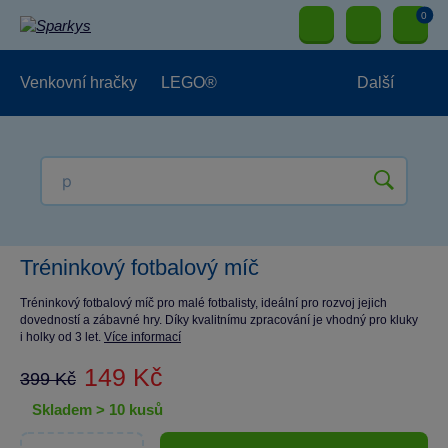
0
Venkovní hračky
LEGO®
Další
Pro kluky
Pro holky
Pro nejmenší
NOVINKY
Tréninkový fotbalový míč
Tréninkový fotbalový míč pro malé fotbalisty, ideální pro rozvoj jejich
dovedností a zábavné hry. Díky kvalitnímu zpracování je vhodný pro kluky
i holky od 3 let.
Více informací
149 Kč
399 Kč
skladem > 10 kusů